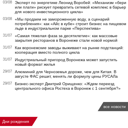
03/08
Эксперт по энергетике Леонид Воробей: «Механизм «бери
или плати» рискует превратить сетевой комплекс в барьер
для нового инвестиционного цикла»
03/08
«Мы продаем не замороженную воду, а сценарий
потребления»: как «Айс в кубе» строит бизнес на пищевом
льде в индустриальном парке «Перспектива»
31/07
«Самая тяжелая фаза за десятилетие»: как массовые
закрытия ресторанов в Воронеже стали новой нормой
31/07
Как воронежские заводы выживают на рынке подстанций:
кооперация вместо полного цикла
31/07
Индустриальный пригород Воронежа может запустить
новый формат жилья
29/07
Алюминий для Черноземья дороже, чем для Китая. В
августе ФАС решит, менять ли формулу цены РУСАЛа
29/07
Бизнес-эксперт Дмитрий Орищенко: «Ждем переезд
центрального офиса Ростеха в Воронеж с 1 сентября?»
все новости
Дни рождения