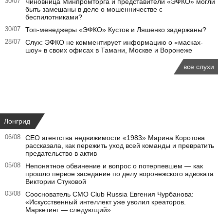
30/07
Чиновница Минпромторга и представители «ЭФКО» могли
быть замешаны в деле о мошенничестве с
беспилотниками?
30/07
Топ-менеджеры «ЭФКО» Кустов и Ляшенко задержаны?
28/07
Слух: ЭФКО не комментирует информацию о «масках-
шоу» в своих офисах в Тамани, Москве и Воронеже
все слухи
Лонгрид
06/08
CEO агентства недвижимости «1983» Марина Коротова
рассказала, как пережить уход всей команды и превратить
предательство в актив
05/08
Непонятное обвинение и вопрос о потерпевшем — как
прошло первое заседание по делу воронежского адвоката
Виктории Стуковой
03/08
Сооснователь CMO Club Russia Евгения Чурбанова:
«Искусственный интеллект уже уволил креаторов.
Маркетинг — следующий»