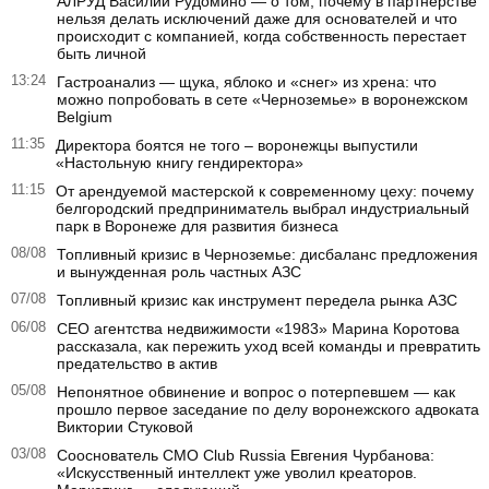
АЛРУД Василий Рудомино — о том, почему в партнерстве
нельзя делать исключений даже для основателей и что
происходит с компанией, когда собственность перестает
быть личной
13:24
Гастроанализ — щука, яблоко и «снег» из хрена: что
можно попробовать в сете «Черноземье» в воронежском
Belgium
11:35
Директора боятся не того – воронежцы выпустили
«Настольную книгу гендиректора»
11:15
От арендуемой мастерской к современному цеху: почему
белгородский предприниматель выбрал индустриальный
парк в Воронеже для развития бизнеса
08/08
Топливный кризис в Черноземье: дисбаланс предложения
и вынужденная роль частных АЗС
07/08
Топливный кризис как инструмент передела рынка АЗС
06/08
CEO агентства недвижимости «1983» Марина Коротова
рассказала, как пережить уход всей команды и превратить
предательство в актив
05/08
Непонятное обвинение и вопрос о потерпевшем — как
прошло первое заседание по делу воронежского адвоката
Виктории Стуковой
03/08
Сооснователь CMO Club Russia Евгения Чурбанова:
«Искусственный интеллект уже уволил креаторов.