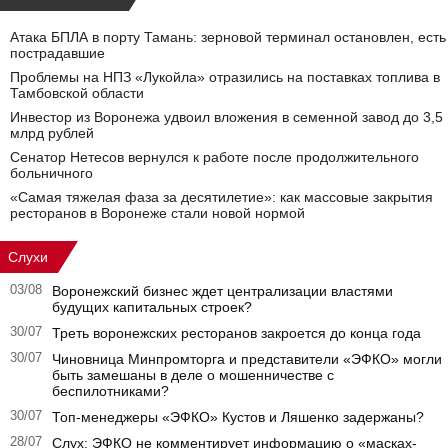
Атака БПЛА в порту Тамань: зерновой терминал остановлен, есть
пострадавшие
Проблемы на НПЗ «Лукойла» отразились на поставках топлива в
Тамбовской области
Инвестор из Воронежа удвоил вложения в семенной завод до 3,5
млрд рублей
Сенатор Нетесов вернулся к работе после продолжительного
больничного
«Самая тяжелая фаза за десятилетие»: как массовые закрытия
ресторанов в Воронеже стали новой нормой
Слухи
03/08
Воронежский бизнес ждет централизации властями
будущих капитальных строек?
30/07
Треть воронежских ресторанов закроется до конца года
30/07
Чиновница Минпромторга и представители «ЭФКО» могли
быть замешаны в деле о мошенничестве с
беспилотниками?
30/07
Топ-менеджеры «ЭФКО» Кустов и Ляшенко задержаны?
28/07
Слух: ЭФКО не комментирует информацию о «масках-