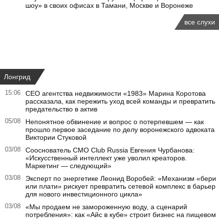
шоу» в своих офисах в Тамани, Москве и Воронеже
все слухи
Лонгрид
15:06
CEO агентства недвижимости «1983» Марина Коротова
рассказала, как пережить уход всей команды и превратить
предательство в актив
05/08
Непонятное обвинение и вопрос о потерпевшем — как
прошло первое заседание по делу воронежского адвоката
Виктории Стуковой
03/08
Сооснователь CMO Club Russia Евгения Чурбанова:
«Искусственный интеллект уже уволил креаторов.
Маркетинг — следующий»
03/08
Эксперт по энергетике Леонид Воробей: «Механизм «бери
или плати» рискует превратить сетевой комплекс в барьер
для нового инвестиционного цикла»
03/08
«Мы продаем не замороженную воду, а сценарий
потребления»: как «Айс в кубе» строит бизнес на пищевом