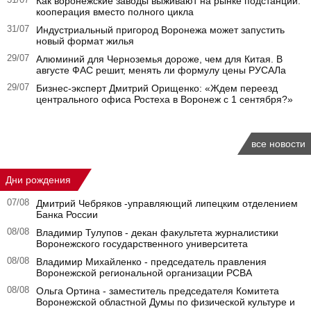
31/07
Как воронежские заводы выживают на рынке подстанций:
кооперация вместо полного цикла
31/07
Индустриальный пригород Воронежа может запустить
новый формат жилья
29/07
Алюминий для Черноземья дороже, чем для Китая. В
августе ФАС решит, менять ли формулу цены РУСАЛа
29/07
Бизнес-эксперт Дмитрий Орищенко: «Ждем переезд
центрального офиса Ростеха в Воронеж с 1 сентября?»
все новости
Дни рождения
07/08
Дмитрий Чебряков -управляющий липецким отделением
Банка России
08/08
Владимир Тулупов - декан факультета журналистики
Воронежского государственного университета
08/08
Владимир Михайленко - председатель правления
Воронежской региональной организации РСВА
08/08
Ольга Ортина - заместитель председателя Комитета
Воронежской областной Думы по физической культуре и