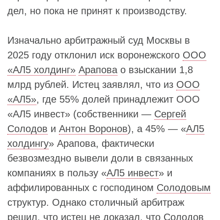
дел, но пока не принят к производству.
Изначально арбитражный суд Москвы в
2025 году отклонил иск воронежского
ООО
«АЛ5 холдинг»
Арапова
о взыскании 1,8
млрд рублей. Истец заявлял, что из
ООО
«АЛ5»
, где 55% долей принадлежит ООО
«АЛ5 инвест» (собственники —
Сергей
Солодов
и
Антон Воронов
), а 45% — «
АЛ5
холдингу
» Арапова, фактически
безвозмездно вывели доли в связанных
компаниях в пользу «
АЛ5 инвест
» и
аффилированных с господином
Солодовым
структур. Однако столичный арбитраж
решил, что истец не доказал, что
Солодов