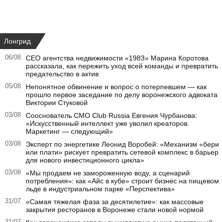
Лонгрид
06/08
CEO агентства недвижимости «1983» Марина Коротова
рассказала, как пережить уход всей команды и превратить
предательство в актив
05/08
Непонятное обвинение и вопрос о потерпевшем — как
прошло первое заседание по делу воронежского адвоката
Виктории Стуковой
03/08
Сооснователь CMO Club Russia Евгения Чурбанова:
«Искусственный интеллект уже уволил креаторов.
Маркетинг — следующий»
03/08
Эксперт по энергетике Леонид Воробей: «Механизм «бери
или плати» рискует превратить сетевой комплекс в барьер
для нового инвестиционного цикла»
03/08
«Мы продаем не замороженную воду, а сценарий
потребления»: как «Айс в кубе» строит бизнес на пищевом
льде в индустриальном парке «Перспектива»
31/07
«Самая тяжелая фаза за десятилетие»: как массовые
закрытия ресторанов в Воронеже стали новой нормой