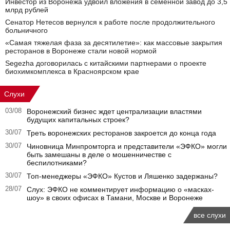
Инвестор из Воронежа удвоил вложения в семенной завод до 3,5
млрд рублей
Сенатор Нетесов вернулся к работе после продолжительного
больничного
«Самая тяжелая фаза за десятилетие»: как массовые закрытия
ресторанов в Воронеже стали новой нормой
Segezha договорилась с китайскими партнерами о проекте
биохимкомплекса в Красноярском крае
Слухи
03/08
Воронежский бизнес ждет централизации властями
будущих капитальных строек?
30/07
Треть воронежских ресторанов закроется до конца года
30/07
Чиновница Минпромторга и представители «ЭФКО» могли
быть замешаны в деле о мошенничестве с
беспилотниками?
30/07
Топ-менеджеры «ЭФКО» Кустов и Ляшенко задержаны?
28/07
Слух: ЭФКО не комментирует информацию о «масках-
шоу» в своих офисах в Тамани, Москве и Воронеже
все слухи