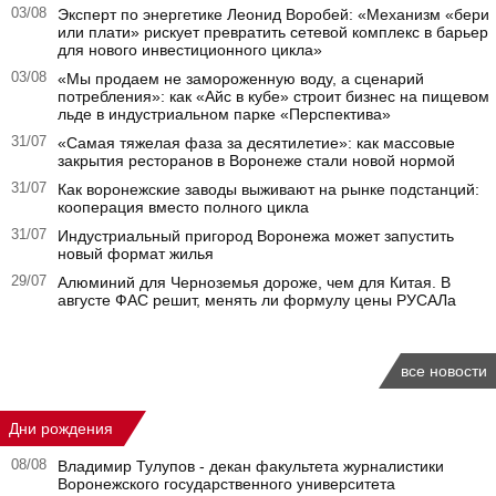
03/08
Эксперт по энергетике Леонид Воробей: «Механизм «бери
или плати» рискует превратить сетевой комплекс в барьер
для нового инвестиционного цикла»
03/08
«Мы продаем не замороженную воду, а сценарий
потребления»: как «Айс в кубе» строит бизнес на пищевом
льде в индустриальном парке «Перспектива»
31/07
«Самая тяжелая фаза за десятилетие»: как массовые
закрытия ресторанов в Воронеже стали новой нормой
31/07
Как воронежские заводы выживают на рынке подстанций:
кооперация вместо полного цикла
31/07
Индустриальный пригород Воронежа может запустить
новый формат жилья
29/07
Алюминий для Черноземья дороже, чем для Китая. В
августе ФАС решит, менять ли формулу цены РУСАЛа
все новости
Дни рождения
08/08
Владимир Тулупов - декан факультета журналистики
Воронежского государственного университета