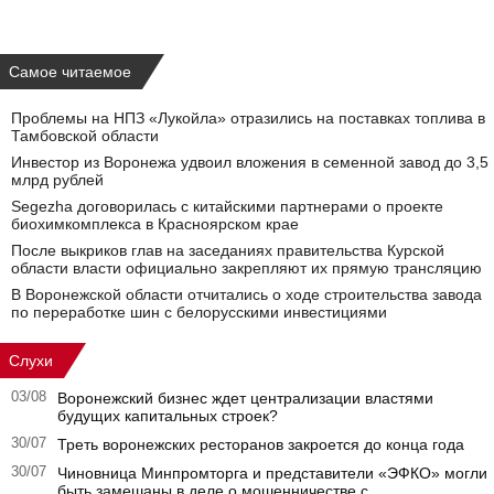
Самое читаемое
Проблемы на НПЗ «Лукойла» отразились на поставках топлива в
Тамбовской области
Инвестор из Воронежа удвоил вложения в семенной завод до 3,5
млрд рублей
Segezha договорилась с китайскими партнерами о проекте
биохимкомплекса в Красноярском крае
После выкриков глав на заседаниях правительства Курской
области власти официально закрепляют их прямую трансляцию
В Воронежской области отчитались о ходе строительства завода
по переработке шин с белорусскими инвестициями
Слухи
03/08
Воронежский бизнес ждет централизации властями
будущих капитальных строек?
30/07
Треть воронежских ресторанов закроется до конца года
30/07
Чиновница Минпромторга и представители «ЭФКО» могли
быть замешаны в деле о мошенничестве с