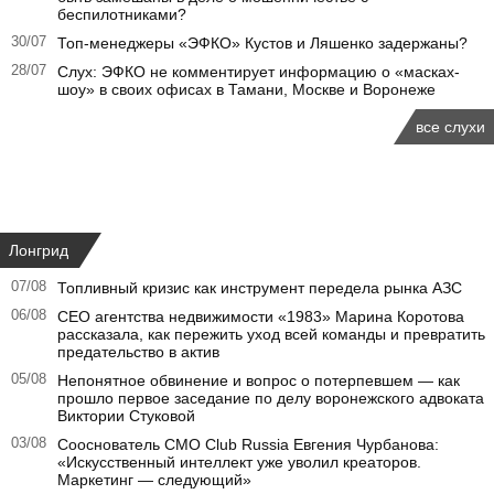
беспилотниками?
30/07
Топ-менеджеры «ЭФКО» Кустов и Ляшенко задержаны?
28/07
Слух: ЭФКО не комментирует информацию о «масках-
шоу» в своих офисах в Тамани, Москве и Воронеже
все слухи
Лонгрид
07/08
Топливный кризис как инструмент передела рынка АЗС
06/08
CEO агентства недвижимости «1983» Марина Коротова
рассказала, как пережить уход всей команды и превратить
предательство в актив
05/08
Непонятное обвинение и вопрос о потерпевшем — как
прошло первое заседание по делу воронежского адвоката
Виктории Стуковой
03/08
Сооснователь CMO Club Russia Евгения Чурбанова:
«Искусственный интеллект уже уволил креаторов.
Маркетинг — следующий»