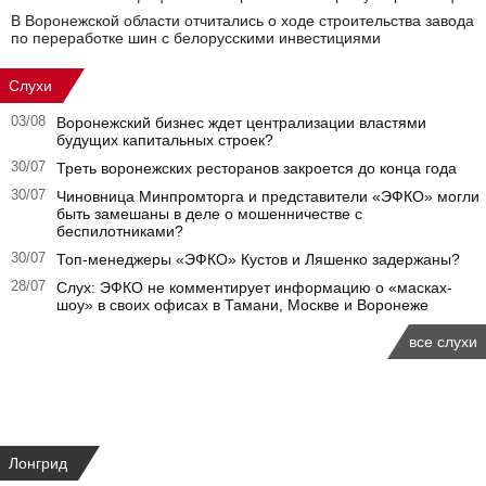
В Воронежской области отчитались о ходе строительства завода
по переработке шин с белорусскими инвестициями
Слухи
03/08
Воронежский бизнес ждет централизации властями
будущих капитальных строек?
30/07
Треть воронежских ресторанов закроется до конца года
30/07
Чиновница Минпромторга и представители «ЭФКО» могли
быть замешаны в деле о мошенничестве с
беспилотниками?
30/07
Топ-менеджеры «ЭФКО» Кустов и Ляшенко задержаны?
28/07
Слух: ЭФКО не комментирует информацию о «масках-
шоу» в своих офисах в Тамани, Москве и Воронеже
все слухи
Лонгрид