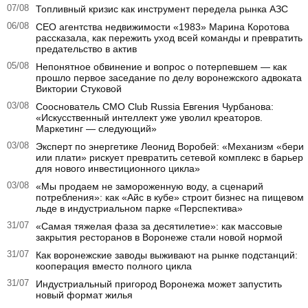
07/08
Топливный кризис как инструмент передела рынка АЗС
06/08
CEO агентства недвижимости «1983» Марина Коротова
рассказала, как пережить уход всей команды и превратить
предательство в актив
05/08
Непонятное обвинение и вопрос о потерпевшем — как
прошло первое заседание по делу воронежского адвоката
Виктории Стуковой
03/08
Сооснователь CMO Club Russia Евгения Чурбанова:
«Искусственный интеллект уже уволил креаторов.
Маркетинг — следующий»
03/08
Эксперт по энергетике Леонид Воробей: «Механизм «бери
или плати» рискует превратить сетевой комплекс в барьер
для нового инвестиционного цикла»
03/08
«Мы продаем не замороженную воду, а сценарий
потребления»: как «Айс в кубе» строит бизнес на пищевом
льде в индустриальном парке «Перспектива»
31/07
«Самая тяжелая фаза за десятилетие»: как массовые
закрытия ресторанов в Воронеже стали новой нормой
31/07
Как воронежские заводы выживают на рынке подстанций:
кооперация вместо полного цикла
31/07
Индустриальный пригород Воронежа может запустить
новый формат жилья