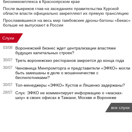
биохимкомплекса в Красноярском крае
После выкриков глав на заседаниях правительства Курской
области власти официально закрепляют их прямую трансляцию
Прославившиеся на весь мир тамбовские дроны-батоны «Бекас»
больше не выпускают в России
Слухи
03/08
Воронежский бизнес ждет централизации властями
будущих капитальных строек?
30/07
Треть воронежских ресторанов закроется до конца года
30/07
Чиновница Минпромторга и представители «ЭФКО» могли
быть замешаны в деле о мошенничестве с
беспилотниками?
30/07
Топ-менеджеры «ЭФКО» Кустов и Ляшенко задержаны?
28/07
Слух: ЭФКО не комментирует информацию о «масках-
шоу» в своих офисах в Тамани, Москве и Воронеже
все слухи