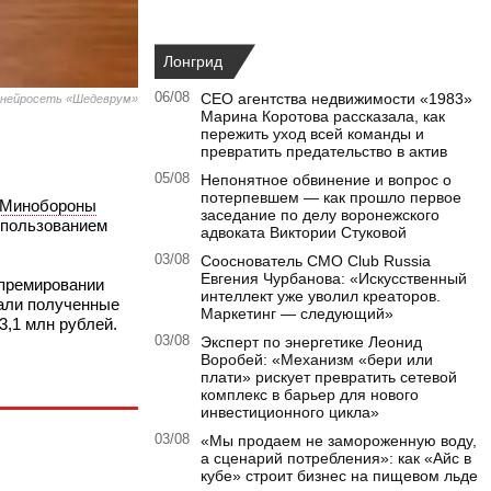
Лонгрид
06/08
CEO агентства недвижимости «1983»
 нейросеть «Шедеврум»
Марина Коротова рассказала, как
пережить уход всей команды и
превратить предательство в актив
05/08
Непонятное обвинение и вопрос о
потерпевшем — как прошло первое
Минобороны
заседание по делу воронежского
использованием
адвоката Виктории Стуковой
03/08
Сооснователь CMO Club Russia
Евгения Чурбанова: «Искусственный
 премировании
интеллект уже уволил креаторов.
вали полученные
Маркетинг — следующий»
3,1 млн рублей.
03/08
Эксперт по энергетике Леонид
Воробей: «Механизм «бери или
плати» рискует превратить сетевой
комплекс в барьер для нового
инвестиционного цикла»
03/08
«Мы продаем не замороженную воду,
а сценарий потребления»: как «Айс в
кубе» строит бизнес на пищевом льде