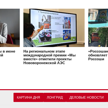
ы в июне
На региональном этапе
«Россошан
ей
международной премии «Мы
обновляет 
вместе» отметили проекты
Россоши
Нововоронежской АЭС
КАРТИНА ДНЯ
ЛОНГРИД
ДЕЛОВЫЕ НОВОСТИ