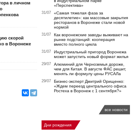
в индустриальном парке
тора в личном
«Перспектива»
о
31/07
«Самая тяжелая фаза за
опенкова
десятилетие»: как массовые закрытия
ресторанов в Воронеже стали новой
нормой
31/07
Как воронежские заводы выживают на
цию скорой
рынке подстанций: кооперация
ко в Воронеже
вместо полного цикла
31/07
Индустриальный пригород Воронежа
может запустить новый формат жилья
29/07
Алюминий для Черноземья дороже,
чем для Китая. В августе ФАС решит,
менять ли формулу цены РУСАЛа
29/07
Бизнес-эксперт Дмитрий Орищенко:
«Ждем переезд центрального офиса
Ростеха в Воронеж с 1 сентября?»
все новости
Дни рождения