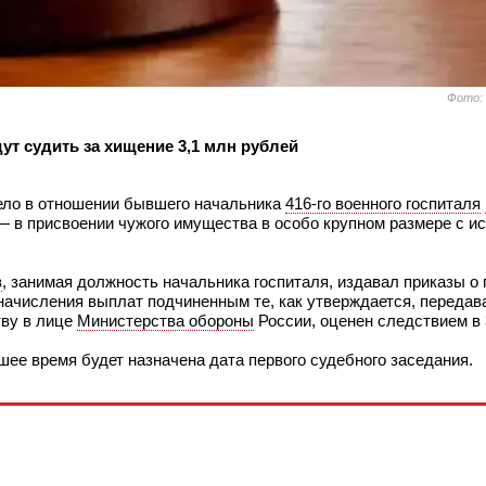
Фото:
ут судить за хищение 3,1 млн рублей
ело в отношении бывшего начальника
416-го военного госпиталя
РФ — в присвоении чужого имущества в особо крупном размере с 
в
, занимая должность начальника госпиталя, издавал приказы о
 начисления выплат подчиненным те, как утверждается, переда
тву в лице
Министерства обороны
России, оценен следствием в 
йшее время будет назначена дата первого судебного заседания.