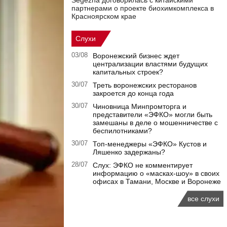
Segezha договорилась с китайскими
партнерами о проекте биохимкомплекса в
Красноярском крае
Слухи
03/08
Воронежский бизнес ждет
централизации властями будущих
капитальных строек?
30/07
Треть воронежских ресторанов
закроется до конца года
30/07
Чиновница Минпромторга и
представители «ЭФКО» могли быть
замешаны в деле о мошенничестве с
беспилотниками?
30/07
Топ-менеджеры «ЭФКО» Кустов и
Ляшенко задержаны?
28/07
Слух: ЭФКО не комментирует
информацию о «масках-шоу» в своих
офисах в Тамани, Москве и Воронеже
все слухи