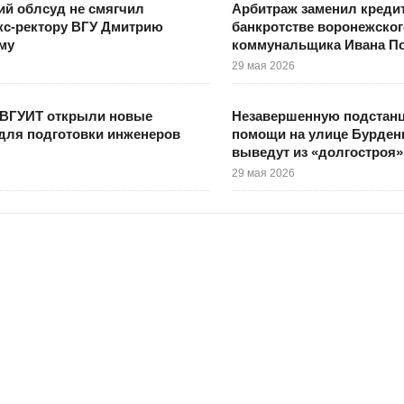
й облсуд не смягчил
Арбитраж заменил креди
кс-ректору ВГУ Дмитрию
банкротстве воронежског
му
коммунальщика Ивана П
29 мая 2026
ВГУИТ открыли новые
Незавершенную подстан
для подготовки инженеров
помощи на улице Бурден
выведут из «долгостроя»
29 мая 2026