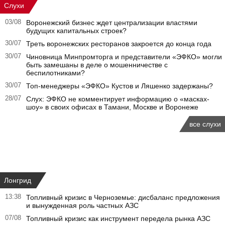
Слухи
03/08
Воронежский бизнес ждет централизации властями
будущих капитальных строек?
30/07
Треть воронежских ресторанов закроется до конца года
30/07
Чиновница Минпромторга и представители «ЭФКО» могли
быть замешаны в деле о мошенничестве с
беспилотниками?
30/07
Топ-менеджеры «ЭФКО» Кустов и Ляшенко задержаны?
28/07
Слух: ЭФКО не комментирует информацию о «масках-
шоу» в своих офисах в Тамани, Москве и Воронеже
все слухи
Лонгрид
13:38
Топливный кризис в Черноземье: дисбаланс предложения
и вынужденная роль частных АЗС
07/08
Топливный кризис как инструмент передела рынка АЗС