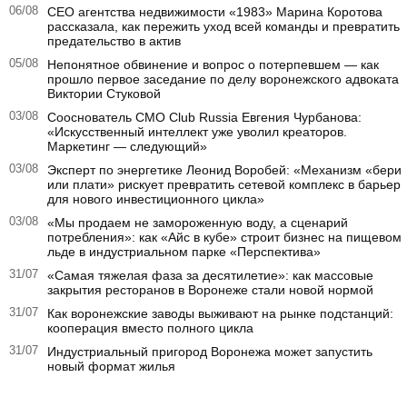
06/08
CEO агентства недвижимости «1983» Марина Коротова
рассказала, как пережить уход всей команды и превратить
предательство в актив
05/08
Непонятное обвинение и вопрос о потерпевшем — как
прошло первое заседание по делу воронежского адвоката
Виктории Стуковой
03/08
Сооснователь CMO Club Russia Евгения Чурбанова:
«Искусственный интеллект уже уволил креаторов.
Маркетинг — следующий»
03/08
Эксперт по энергетике Леонид Воробей: «Механизм «бери
или плати» рискует превратить сетевой комплекс в барьер
для нового инвестиционного цикла»
03/08
«Мы продаем не замороженную воду, а сценарий
потребления»: как «Айс в кубе» строит бизнес на пищевом
льде в индустриальном парке «Перспектива»
31/07
«Самая тяжелая фаза за десятилетие»: как массовые
закрытия ресторанов в Воронеже стали новой нормой
31/07
Как воронежские заводы выживают на рынке подстанций:
кооперация вместо полного цикла
31/07
Индустриальный пригород Воронежа может запустить
новый формат жилья