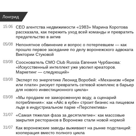
Лонгрид
15:06
CEO агентства недвижимости «1983» Марина Коротова
рассказала, как пережить уход всей команды и превратить
предательство в актив
05/08
Непонятное обвинение и вопрос о потерпевшем — как
прошло первое заседание по делу воронежского адвоката
Виктории Стуковой
03/08
Сооснователь CMO Club Russia Евгения Чурбанова:
«Искусственный интеллект уже уволил креаторов.
Маркетинг — следующий»
03/08
Эксперт по энергетике Леонид Воробей: «Механизм «бери
или плати» рискует превратить сетевой комплекс в барьер
для нового инвестиционного цикла»
03/08
«Мы продаем не замороженную воду, а сценарий
потребления»: как «Айс в кубе» строит бизнес на пищевом
льде в индустриальном парке «Перспектива»
31/07
«Самая тяжелая фаза за десятилетие»: как массовые
закрытия ресторанов в Воронеже стали новой нормой
31/07
Как воронежские заводы выживают на рынке подстанций:
кооперация вместо полного цикла