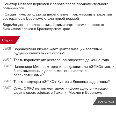
Сенатор Нетесов вернулся к работе после продолжительного
больничного
«Самая тяжелая фаза за десятилетие»: как массовые закрытия
ресторанов в Воронеже стали новой нормой
Segezha договорилась с китайскими партнерами о проекте
биохимкомплекса в Красноярском крае
Слухи
03/08
Воронежский бизнес ждет централизации властями
будущих капитальных строек?
30/07
Треть воронежских ресторанов закроется до конца года
30/07
Чиновница Минпромторга и представители «ЭФКО» могли
быть замешаны в деле о мошенничестве с
беспилотниками?
30/07
Топ-менеджеры «ЭФКО» Кустов и Ляшенко задержаны?
28/07
Слух: ЭФКО не комментирует информацию о «масках-
шоу» в своих офисах в Тамани, Москве и Воронеже
все слухи