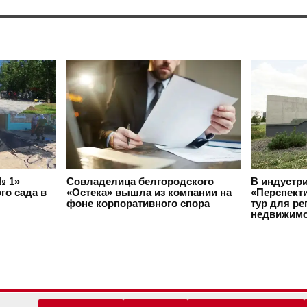
№ 1»
Совладелица белгородского
В индустр
го сада в
«Остека» вышла из компании на
«Перспект
фоне корпоративного спора
тур для ре
недвижимо