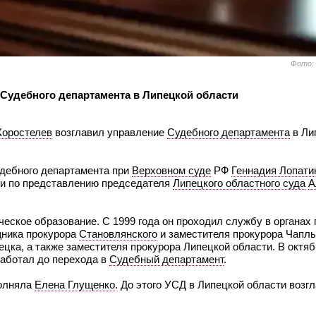
Фото:
Судебного департамента в Липецкой области
Коростелев
возглавил управление
Судебного департамента
в Ли
удебного департамента при
Верховном суде
РФ
Геннадия Лопати
и по представлению председателя
Липецкого областного суда
А
еское образование. С 1999 года он проходил службу в органах 
щника прокурора
Становлянского
и заместителя прокурора Чаплы
цка, а также заместителя прокурора Липецкой области. В октяб
работал до перехода в
Судебный департамент
.
полняла
Елена Глущенко
. До этого УСД в Липецкой области возг