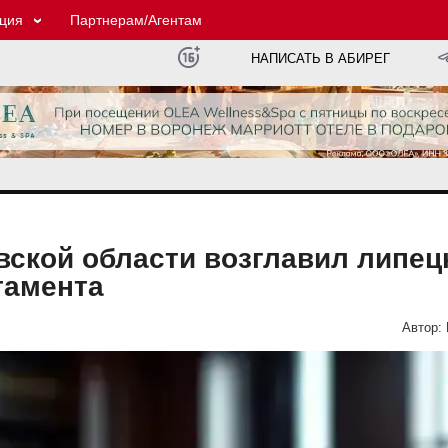
ция
Партнерам/Агентам
НАПИСАТЬ В АБИРЕГ
ской области возглавил липец
тамента
Автор: