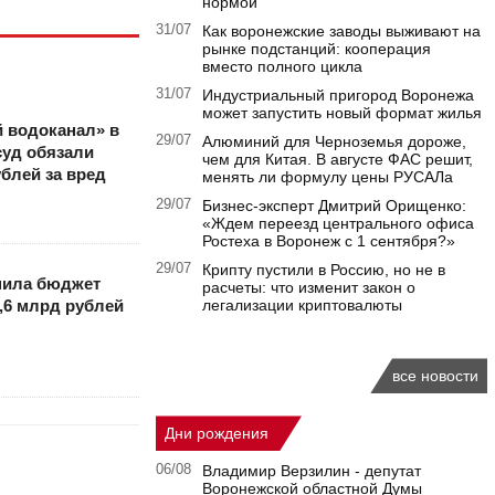
нормой
31/07
Как воронежские заводы выживают на
рынке подстанций: кооперация
вместо полного цикла
31/07
Индустриальный пригород Воронежа
может запустить новый формат жилья
 водоканал» в
29/07
Алюминий для Черноземья дороже,
суд обязали
чем для Китая. В августе ФАС решит,
блей за вред
менять ли формулу цены РУСАЛа
29/07
Бизнес-эксперт Дмитрий Орищенко:
«Ждем переезд центрального офиса
Ростеха в Воронеж с 1 сентября?»
29/07
Крипту пустили в Россию, но не в
нила бюджет
расчеты: что изменит закон о
4,6 млрд рублей
легализации криптовалюты
все новости
Дни рождения
06/08
Владимир Верзилин - депутат
Воронежской областной Думы