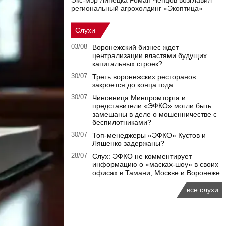
Экс-мэр Липецка Роман Ченцов возглавил
региональный агрохолдинг «Экоптица»
Слухи
03/08
Воронежский бизнес ждет
централизации властями будущих
капитальных строек?
30/07
Треть воронежских ресторанов
закроется до конца года
30/07
Чиновница Минпромторга и
представители «ЭФКО» могли быть
замешаны в деле о мошенничестве с
беспилотниками?
30/07
Топ-менеджеры «ЭФКО» Кустов и
Ляшенко задержаны?
28/07
Слух: ЭФКО не комментирует
информацию о «масках-шоу» в своих
офисах в Тамани, Москве и Воронеже
все слухи