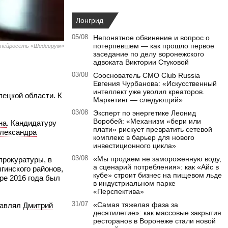
Лонгрид
05/08
Непонятное обвинение и вопрос о
потерпевшем — как прошло первое
 нейросеть «Шедеврум»
заседание по делу воронежского
адвоката Виктории Стуковой
03/08
Сооснователь CMO Club Russia
Евгения Чурбанова: «Искусственный
интеллект уже уволил креаторов.
пецкой области. К
Маркетинг — следующий»
03/08
Эксперт по энергетике Леонид
Воробей: «Механизм «бери или
на
. Кандидатуру
плати» рискует превратить сетевой
лександра
комплекс в барьер для нового
инвестиционного цикла»
03/08
«Мы продаем не замороженную воду,
прокуратуры, в
а сценарий потребления»: как «Айс в
гинского районов,
кубе» строит бизнес на пищевом льде
ре 2016 года был
в индустриальном парке
«Перспектива»
31/07
«Самая тяжелая фаза за
лавлял
Дмитрий
десятилетие»: как массовые закрытия
ресторанов в Воронеже стали новой