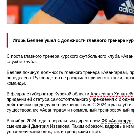
Игорь Беляев ушел с должности главного тренера ку
С поста главного тренера курского футбольного клуба «
Аван
службе клуба.
Беляев
покинул должность главного тренера «
Авангарда
», п
определена. Руководство не раскрыло причин отставки, ог
команды.
В феврале губернатор Курской области
Александр Хинштей
придании ей статуса самостоятельного учреждения с бюдже
действиями предыдущего руководства». С 2024 года клуб и 
существование «Авангарда» и нормальный тренировочный про
В ноябре 2024 года генеральным директором
ФК «Авангард»
сменивший
Дмитрия Извекова
. Таким образом, кадровые из
управленческий блок, так и тренерский штаб.