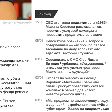
Лонгрид
15:06
CEO агентства недвижимости «1983»
фото: ФК «Авангард»
Марина Коротова рассказала, как
пережить уход всей команды и
превратить предательство в актив
05/08
Непонятное обвинение и вопрос о
потерпевшем — как прошло первое
щили в пресс-
заседание по делу воронежского
адвоката Виктории Стуковой
03/08
Сооснователь CMO Club Russia
 команды пока не
Евгения Чурбанова: «Искусственный
ериоде для
интеллект уже уволил креаторов.
Маркетинг — следующий»
03/08
Эксперт по энергетике Леонид
уры клуба и
Воробей: «Механизм «бери или
 с «сомнительными
плати» рискует превратить сетевой
 угрозу само
комплекс в барьер для нового
о фонда региона.
инвестиционного цикла»
03/08
«Мы продаем не замороженную воду,
с Синяев
,
а сценарий потребления»: как «Айс в
нули как
кубе» строит бизнес на пищевом льде