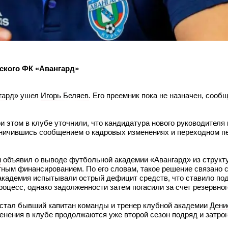
рского ФК «Авангард»
гард
» ушел
Игорь Беляев
. Его преемник пока не назначен, сооб
ри этом в клубе уточнили, что кандидатура нового руководителя
раничившись сообщением о кадровых изменениях и переходном п
н
объявил о выводе футбольной академии «Авангард» из структ
тным финансированием. По его словам, такое решение связано
академия испытывали острый дефицит средств, что ставило под
цесс, однако задолженности затем погасили за счет резервног
стал бывший капитан команды и тренер клубной академии
Дени
менения в клубе продолжаются уже второй сезон подряд и затро