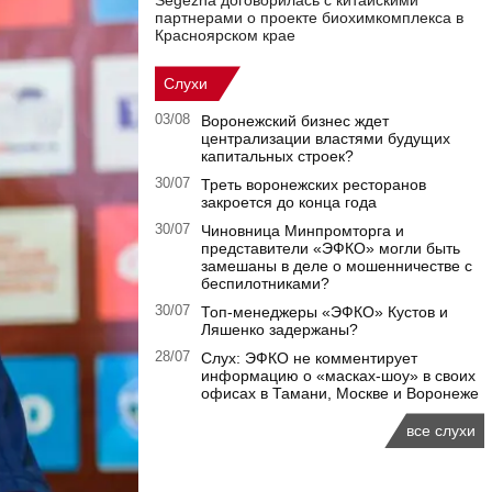
Segezha договорилась с китайскими
партнерами о проекте биохимкомплекса в
Красноярском крае
Слухи
03/08
Воронежский бизнес ждет
централизации властями будущих
капитальных строек?
30/07
Треть воронежских ресторанов
закроется до конца года
30/07
Чиновница Минпромторга и
представители «ЭФКО» могли быть
замешаны в деле о мошенничестве с
беспилотниками?
30/07
Топ-менеджеры «ЭФКО» Кустов и
Ляшенко задержаны?
28/07
Слух: ЭФКО не комментирует
информацию о «масках-шоу» в своих
офисах в Тамани, Москве и Воронеже
все слухи