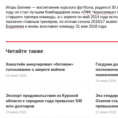
Игорь Беляев — воспитанник курского футбола, родился 30 а
году он стал лучшим бомбардиром зоны «
ЛФК Черноземье
» 
старшего тренера команды, а с апреля по май 2014 года исп
назначен главным тренером, по итогам сезона 2016/17 вывел
Биджиева
и вновь возглавил команду 31 мая 2018 года.
Читайте также
Хинштейн аннулировал «ботовое»
Госдума до
голосование о запрете вейпов
полномочия
назначения 
24 июня 2026
24 июня 2026
Экспорт продовольствия из Курской
Экс-гендир
области к середине года превысил 530
Осипов ста
млн долларов
превышени
23 июня 2026
22 июня 2026