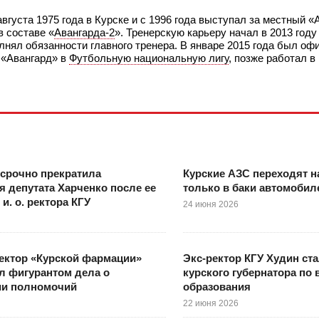
вгуста 1975 года в Курске и с 1996 года выступал за местный «
в составе «
Авангарда-2
». Тренерскую карьеру начал в 2013 году
олнял обязанности главного тренера. В январе 2015 года был о
 «Авангард» в
Футбольную национальную лигу
, позже работал 
срочно прекратила
Курские АЗС переходят н
 депутата Харченко после ее
только в баки автомобил
и. о. ректора КГУ
24 июня 2026
ектор «Курской фармации»
Экс-ректор КГУ Худин ст
л фигурантом дела о
курского губернатора по
и полномочий
образования
22 июня 2026