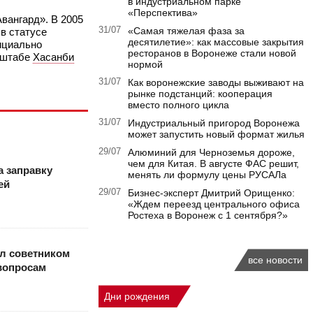
в индустриальном парке
«Перспектива»
Авангард». В 2005
31/07
«Самая тяжелая фаза за
 в статусе
десятилетие»: как массовые закрытия
фициально
ресторанов в Воронеже стали новой
в штабе
Хасанби
нормой
31/07
Как воронежские заводы выживают на
рынке подстанций: кооперация
вместо полного цикла
31/07
Индустриальный пригород Воронежа
может запустить новый формат жилья
29/07
Алюминий для Черноземья дороже,
чем для Китая. В августе ФАС решит,
а заправку
менять ли формулу цены РУСАЛа
ей
29/07
Бизнес-эксперт Дмитрий Орищенко:
«Ждем переезд центрального офиса
Ростеха в Воронеж с 1 сентября?»
ал советником
все новости
 вопросам
Дни рождения