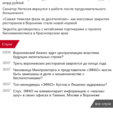
млрд рублей
Сенатор Нетесов вернулся к работе после продолжительного
больничного
«Самая тяжелая фаза за десятилетие»: как массовые закрытия
ресторанов в Воронеже стали новой нормой
Segezha договорилась с китайскими партнерами о проекте
биохимкомплекса в Красноярском крае
Слухи
03/08
Воронежский бизнес ждет централизации властями
будущих капитальных строек?
30/07
Треть воронежских ресторанов закроется до конца года
30/07
Чиновница Минпромторга и представители «ЭФКО» могли
быть замешаны в деле о мошенничестве с
беспилотниками?
30/07
Топ-менеджеры «ЭФКО» Кустов и Ляшенко задержаны?
28/07
Слух: ЭФКО не комментирует информацию о «масках-
шоу» в своих офисах в Тамани, Москве и Воронеже
все слухи