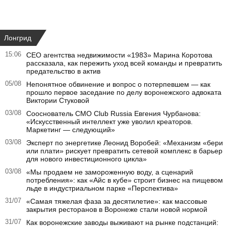
Лонгрид
15:06
CEO агентства недвижимости «1983» Марина Коротова
рассказала, как пережить уход всей команды и превратить
предательство в актив
05/08
Непонятное обвинение и вопрос о потерпевшем — как
прошло первое заседание по делу воронежского адвоката
Виктории Стуковой
03/08
Сооснователь CMO Club Russia Евгения Чурбанова:
«Искусственный интеллект уже уволил креаторов.
Маркетинг — следующий»
03/08
Эксперт по энергетике Леонид Воробей: «Механизм «бери
или плати» рискует превратить сетевой комплекс в барьер
для нового инвестиционного цикла»
03/08
«Мы продаем не замороженную воду, а сценарий
потребления»: как «Айс в кубе» строит бизнес на пищевом
льде в индустриальном парке «Перспектива»
31/07
«Самая тяжелая фаза за десятилетие»: как массовые
закрытия ресторанов в Воронеже стали новой нормой
31/07
Как воронежские заводы выживают на рынке подстанций: