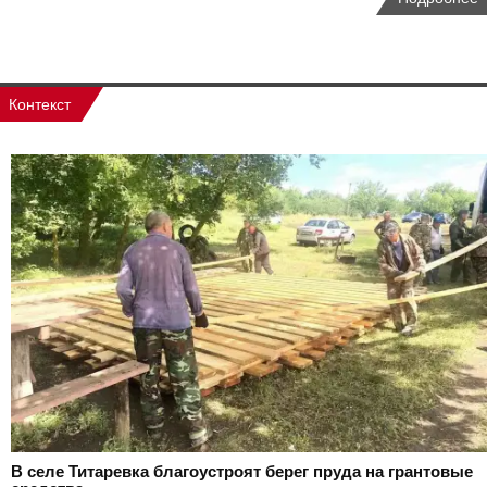
Контекст
В селе Титаревка благоустроят берег пруда на грантовые