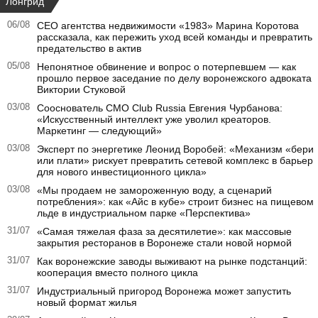
Лонгрид
06/08
CEO агентства недвижимости «1983» Марина Коротова
рассказала, как пережить уход всей команды и превратить
предательство в актив
05/08
Непонятное обвинение и вопрос о потерпевшем — как
прошло первое заседание по делу воронежского адвоката
Виктории Стуковой
03/08
Сооснователь CMO Club Russia Евгения Чурбанова:
«Искусственный интеллект уже уволил креаторов.
Маркетинг — следующий»
03/08
Эксперт по энергетике Леонид Воробей: «Механизм «бери
или плати» рискует превратить сетевой комплекс в барьер
для нового инвестиционного цикла»
03/08
«Мы продаем не замороженную воду, а сценарий
потребления»: как «Айс в кубе» строит бизнес на пищевом
льде в индустриальном парке «Перспектива»
31/07
«Самая тяжелая фаза за десятилетие»: как массовые
закрытия ресторанов в Воронеже стали новой нормой
31/07
Как воронежские заводы выживают на рынке подстанций:
кооперация вместо полного цикла
31/07
Индустриальный пригород Воронежа может запустить
новый формат жилья