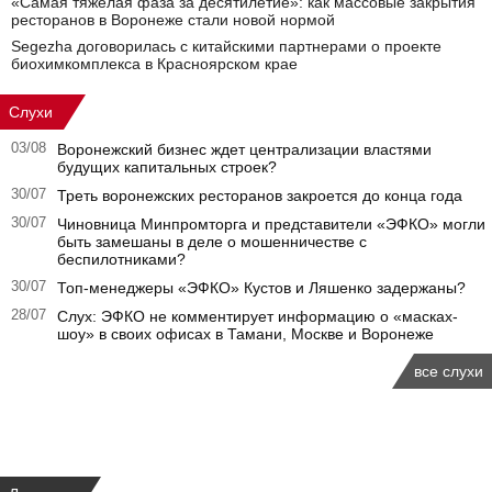
«Самая тяжелая фаза за десятилетие»: как массовые закрытия
ресторанов в Воронеже стали новой нормой
Segezha договорилась с китайскими партнерами о проекте
биохимкомплекса в Красноярском крае
Слухи
03/08
Воронежский бизнес ждет централизации властями
будущих капитальных строек?
30/07
Треть воронежских ресторанов закроется до конца года
30/07
Чиновница Минпромторга и представители «ЭФКО» могли
быть замешаны в деле о мошенничестве с
беспилотниками?
30/07
Топ-менеджеры «ЭФКО» Кустов и Ляшенко задержаны?
28/07
Слух: ЭФКО не комментирует информацию о «масках-
шоу» в своих офисах в Тамани, Москве и Воронеже
все слухи