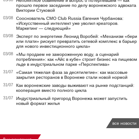
05/08
Непонятное обвинение и вопрос о потерпевшем — как
прошло первое заседание по делу воронежского адвоката
Виктории Стуковой
03/08
Сооснователь CMO Club Russia Евгения Чурбанова:
«Искусственный интеллект уже уволил креаторов.
Маркетинг — следующий»
03/08
Эксперт по энергетике Леонид Воробей: «Механизм «бери
или плати» рискует превратить сетевой комплекс в барьер
для нового инвестиционного цикла»
03/08
«Мы продаем не замороженную воду, а сценарий
потребления»: как «Айс в кубе» строит бизнес на пищевом
льде в индустриальном парке «Перспектива»
31/07
«Самая тяжелая фаза за десятилетие»: как массовые
закрытия ресторанов в Воронеже стали новой нормой
31/07
Как воронежские заводы выживают на рынке подстанций:
кооперация вместо полного цикла
31/07
Индустриальный пригород Воронежа может запустить
новый формат жилья
все новости