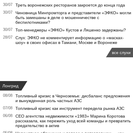
30/07
Треть воронежских ресторанов закроется до конца года
30/07
Чиновница Минпромторга и представители «ЭФКО» могли
быть замешаны в деле о мошенничестве с
беспилотниками?
30/07
Топ-менеджеры «ЭФКО» Кустов и Ляшенко задержаны?
28/07
Слух: ЭФКО не комментирует информацию о «масках-
шоу» в своих офисах в Тамани, Москве и Воронеже
все слухи
Лонгрид
08/08
Топливный кризис в Черноземье: дисбаланс предложения
и вынужденная роль частных АЗС
07/08
Топливный кризис как инструмент передела рынка АЗС
06/08
CEO агентства недвижимости «1983» Марина Коротова
рассказала, как пережить уход всей команды и превратить
предательство в актив