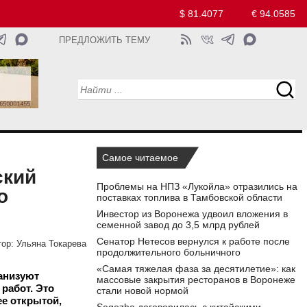
$ 81.4077
€ 94.0585
ПРЕДЛОЖИТЬ ТЕМУ
Самое читаемое
ский
Проблемы на НПЗ «Лукойла» отразились на
о
поставках топлива в Тамбовской области
Инвестор из Воронежа удвоил вложения в
семенной завод до 3,5 млрд рублей
Сенатор Нетесов вернулся к работе после
ор:
Ульяна Токарева
продолжительного больничного
«Самая тяжелая фаза за десятилетие»: как
ганизуют
массовые закрытия ресторанов в Воронеже
работ. Это
стали новой нормой
ее открытой,