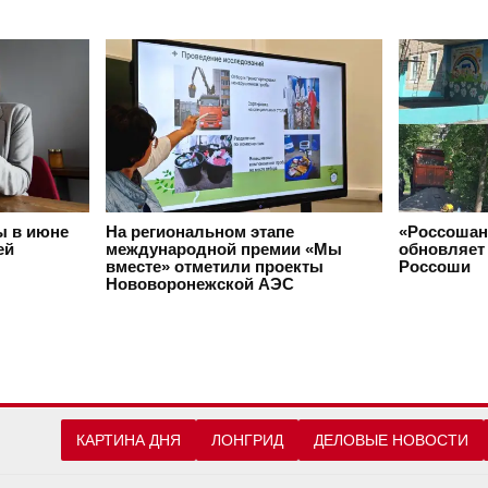
ы в июне
На региональном этапе
«Россошан
ей
международной премии «Мы
обновляет 
вместе» отметили проекты
Россоши
Нововоронежской АЭС
КАРТИНА ДНЯ
ЛОНГРИД
ДЕЛОВЫЕ НОВОСТИ