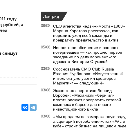
Лонгрид
011 году
д рублей, а
06/08
CEO агентства недвижимости «1983»
блей
Марина Коротова рассказала, как
пережить уход всей команды и
превратить предательство в актив
05/08
Непонятное обвинение и вопрос о
потерпевшем — как прошло первое
 снимут
заседание по делу воронежского
адвоката Виктории Стуковой
03/08
Сооснователь CMO Club Russia
Евгения Чурбанова: «Искусственный
интеллект уже уволил креаторов.
Маркетинг — следующий»
03/08
Эксперт по энергетике Леонид
Воробей: «Механизм «бери или
плати» рискует превратить сетевой
комплекс в барьер для нового
инвестиционного цикла»
03/08
«Мы продаем не замороженную воду,
а сценарий потребления»: как «Айс в
кубе» строит бизнес на пищевом льде