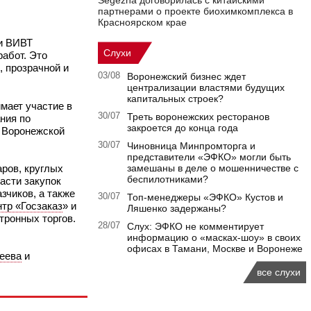
Segezha договорилась с китайскими
партнерами о проекте биохимкомплекса в
Красноярском крае
и ВИВТ
Слухи
абот. Это
, прозрачной и
03/08
Воронежский бизнес ждет
централизации властями будущих
капитальных строек?
мает участие в
30/07
Треть воронежских ресторанов
ния по
закроется до конца года
о Воронежской
30/07
Чиновница Минпромторга и
представители «ЭФКО» могли быть
ров, круглых
замешаны в деле о мошенничестве с
беспилотниками?
асти закупок
зчиков, а также
30/07
Топ-менеджеры «ЭФКО» Кустов и
тр «Госзаказ
» и
Ляшенко задержаны?
тронных торгов.
28/07
Слух: ЭФКО не комментирует
информацию о «масках-шоу» в своих
офисах в Тамани, Москве и Воронеже
еева
и
все слухи