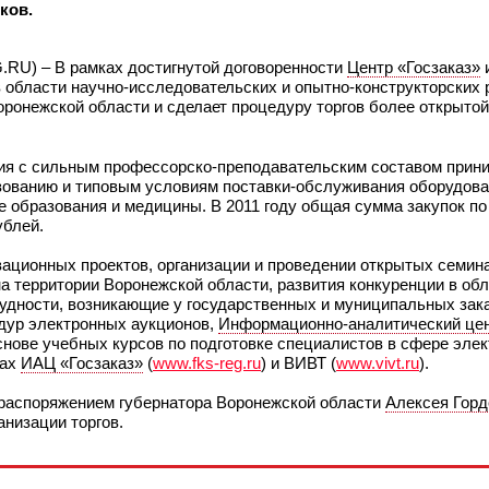
ков.
.RU) – В рамках достигнутой договоренности
Центр «Госзаказ»
области научно-исследовательских и опытно-конструкторских р
ронежской области и сделает процедуру торгов более открытой
ция с сильным профессорско-преподавательским составом прини
зованию и типовым условиям поставки-обслуживания оборудова
е образования и медицины. В 2011 году общая сумма закупок п
ублей.
ационных проектов, организации и проведении открытых семина
а территории Воронежской области, развития конкуренции в обл
удности, возникающие у государственных и муниципальных зака
едур электронных аукционов,
Информационно-аналитический цен
нове учебных курсов по подготовке специалистов в сфере элек
тах
ИАЦ «Госзаказ»
(
www.fks-reg.ru
) и ВИВТ (
www.vivt.ru
).
с распоряжением губернатора Воронежской области
Алексея Горд
анизации торгов.