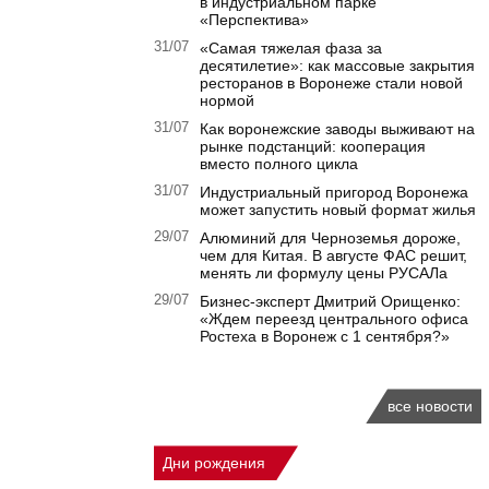
в индустриальном парке
«Перспектива»
31/07
«Самая тяжелая фаза за
десятилетие»: как массовые закрытия
ресторанов в Воронеже стали новой
нормой
31/07
Как воронежские заводы выживают на
рынке подстанций: кооперация
вместо полного цикла
31/07
Индустриальный пригород Воронежа
может запустить новый формат жилья
29/07
Алюминий для Черноземья дороже,
чем для Китая. В августе ФАС решит,
менять ли формулу цены РУСАЛа
29/07
Бизнес-эксперт Дмитрий Орищенко:
«Ждем переезд центрального офиса
Ростеха в Воронеж с 1 сентября?»
все новости
Дни рождения