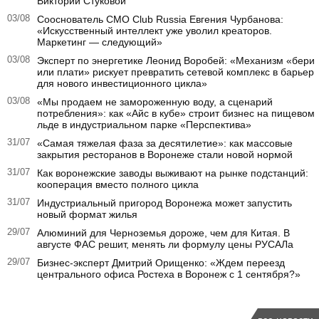
Виктории Стуковой
03/08
Сооснователь CMO Club Russia Евгения Чурбанова:
«Искусственный интеллект уже уволил креаторов.
Маркетинг — следующий»
03/08
Эксперт по энергетике Леонид Воробей: «Механизм «бери
или плати» рискует превратить сетевой комплекс в барьер
для нового инвестиционного цикла»
03/08
«Мы продаем не замороженную воду, а сценарий
потребления»: как «Айс в кубе» строит бизнес на пищевом
льде в индустриальном парке «Перспектива»
31/07
«Самая тяжелая фаза за десятилетие»: как массовые
закрытия ресторанов в Воронеже стали новой нормой
31/07
Как воронежские заводы выживают на рынке подстанций:
кооперация вместо полного цикла
31/07
Индустриальный пригород Воронежа может запустить
новый формат жилья
29/07
Алюминий для Черноземья дороже, чем для Китая. В
августе ФАС решит, менять ли формулу цены РУСАЛа
29/07
Бизнес-эксперт Дмитрий Орищенко: «Ждем переезд
центрального офиса Ростеха в Воронеж с 1 сентября?»