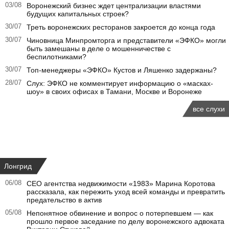
03/08
Воронежский бизнес ждет централизации властями
будущих капитальных строек?
30/07
Треть воронежских ресторанов закроется до конца года
30/07
Чиновница Минпромторга и представители «ЭФКО» могли
быть замешаны в деле о мошенничестве с
беспилотниками?
30/07
Топ-менеджеры «ЭФКО» Кустов и Ляшенко задержаны?
28/07
Слух: ЭФКО не комментирует информацию о «масках-
шоу» в своих офисах в Тамани, Москве и Воронеже
все слухи
Лонгрид
06/08
CEO агентства недвижимости «1983» Марина Коротова
рассказала, как пережить уход всей команды и превратить
предательство в актив
05/08
Непонятное обвинение и вопрос о потерпевшем — как
прошло первое заседание по делу воронежского адвоката