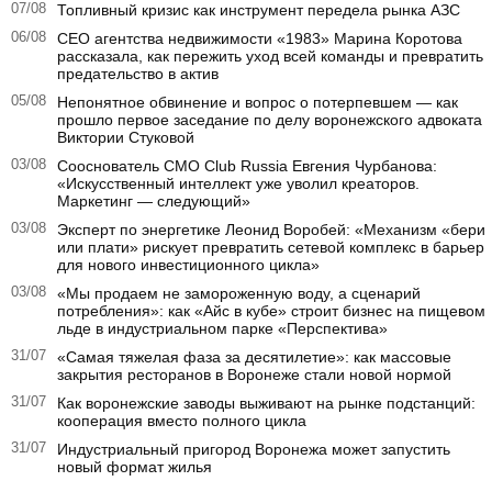
07/08
Топливный кризис как инструмент передела рынка АЗС
06/08
CEO агентства недвижимости «1983» Марина Коротова
рассказала, как пережить уход всей команды и превратить
предательство в актив
05/08
Непонятное обвинение и вопрос о потерпевшем — как
прошло первое заседание по делу воронежского адвоката
Виктории Стуковой
03/08
Сооснователь CMO Club Russia Евгения Чурбанова:
«Искусственный интеллект уже уволил креаторов.
Маркетинг — следующий»
03/08
Эксперт по энергетике Леонид Воробей: «Механизм «бери
или плати» рискует превратить сетевой комплекс в барьер
для нового инвестиционного цикла»
03/08
«Мы продаем не замороженную воду, а сценарий
потребления»: как «Айс в кубе» строит бизнес на пищевом
льде в индустриальном парке «Перспектива»
31/07
«Самая тяжелая фаза за десятилетие»: как массовые
закрытия ресторанов в Воронеже стали новой нормой
31/07
Как воронежские заводы выживают на рынке подстанций:
кооперация вместо полного цикла
31/07
Индустриальный пригород Воронежа может запустить
новый формат жилья