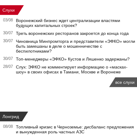
Слухи
03/08
Воронежский бизнес ждет централизации властями
будущих капитальных строек?
30/07
Треть воронежских ресторанов закроется до конца года
30/07
Чиновница Минпромторга и представители «ЭФКО» могли
быть замешаны в деле о мошенничестве с
беспилотниками?
30/07
Топ-менеджеры «ЭФКО» Кустов и Ляшенко задержаны?
28/07
Слух: ЭФКО не комментирует информацию о «масках-
шоу» в своих офисах в Тамани, Москве и Воронеже
все слухи
Лонгрид
08/08
Топливный кризис в Черноземье: дисбаланс предложения
и вынужденная роль частных АЗС