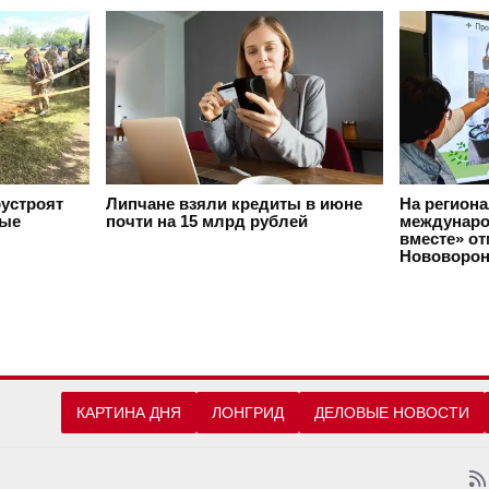
оустроят
Липчане взяли кредиты в июне
На регион
вые
почти на 15 млрд рублей
междунаро
вместе» о
Нововорон
КАРТИНА ДНЯ
ЛОНГРИД
ДЕЛОВЫЕ НОВОСТИ