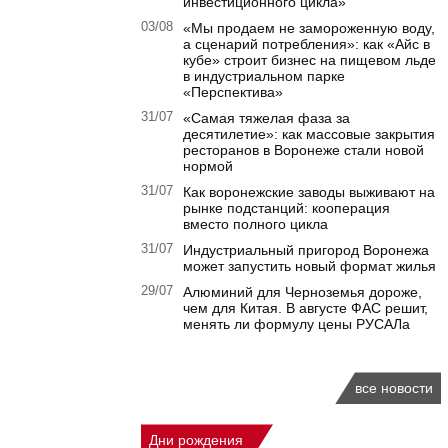
инвестиционного цикла»
03/08
«Мы продаем не замороженную воду,
а сценарий потребления»: как «Айс в
кубе» строит бизнес на пищевом льде
в индустриальном парке
«Перспектива»
31/07
«Самая тяжелая фаза за
десятилетие»: как массовые закрытия
ресторанов в Воронеже стали новой
нормой
31/07
Как воронежские заводы выживают на
рынке подстанций: кооперация
вместо полного цикла
31/07
Индустриальный пригород Воронежа
может запустить новый формат жилья
29/07
Алюминий для Черноземья дороже,
чем для Китая. В августе ФАС решит,
менять ли формулу цены РУСАЛа
все новости
Дни рождения