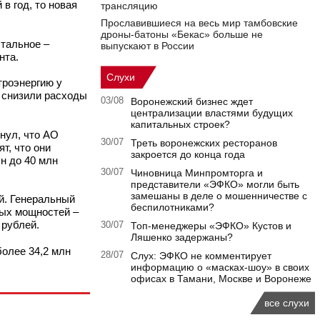
в год, то новая
трансляцию
Прославившиеся на весь мир тамбовские
дроны-батоны «Бекас» больше не
стальное –
выпускают в России
нта.
Слухи
троэнергию у
е снизили расходы
03/08
Воронежский бизнес ждет
централизации властями будущих
капитальных строек?
нул, что АО
30/07
Треть воронежских ресторанов
т, что они
закроется до конца года
н до 40 млн
30/07
Чиновница Минпромторга и
представители «ЭФКО» могли быть
замешаны в деле о мошенничестве с
й. Генеральный
беспилотниками?
ных мощностей –
 рублей.
30/07
Топ-менеджеры «ЭФКО» Кустов и
Ляшенко задержаны?
олее 34,2 млн
28/07
Слух: ЭФКО не комментирует
информацию о «масках-шоу» в своих
офисах в Тамани, Москве и Воронеже
все слухи