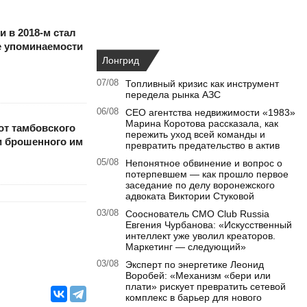
 в 2018-м стал
е упоминаемости
Лонгрид
07/08
Топливный кризис как инструмент
передела рынка АЗС
06/08
CEO агентства недвижимости «1983»
Марина Коротова рассказала, как
от тамбовского
пережить уход всей команды и
и брошенного им
превратить предательство в актив
05/08
Непонятное обвинение и вопрос о
потерпевшем — как прошло первое
заседание по делу воронежского
адвоката Виктории Стуковой
03/08
Сооснователь CMO Club Russia
Евгения Чурбанова: «Искусственный
интеллект уже уволил креаторов.
Маркетинг — следующий»
03/08
Эксперт по энергетике Леонид
Воробей: «Механизм «бери или
плати» рискует превратить сетевой
комплекс в барьер для нового