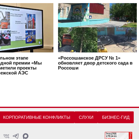
альном этапе
«Россошанское ДРСУ № 1»
дной премии «Мы
обновляет двор детского сада в
тметили проекты
Россоши
ежской АЭС
КОРПОРАТИВНЫЕ КОНФЛИКТЫ
СЛУХИ
БИЗНЕС-ГИД