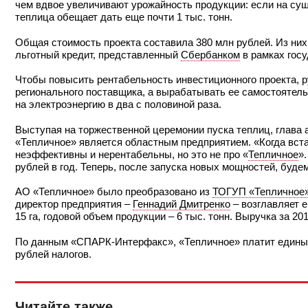
чем вдвое увеличивают урожайность продукции: если на сущ
теплица обещает дать еще почти 1 тыс. тонн.
Общая стоимость проекта составила 380 млн рублей. Из них
льготный кредит, представленный
Сбербанком
в рамках гос
Чтобы повысить рентабельность инвестиционного проекта, 
регионального поставщика, а вырабатывать ее самостоятель
на электроэнергию в два с половиной раза.
Выступая на торжественной церемонии пуска теплиц, глава
«Тепличное» является областным предприятием. «Когда встае
неэффективны и нерентабельны, но это не про «
Тепличное
»
рублей в год. Теперь, после запуска новых мощностей, буде
АО «Тепличное» было преобразовано из
ТОГУП «Тепличное
директор предприятия –
Геннадий Дмитренко
– возглавляет 
15 га, годовой объем продукции – 6 тыс. тонн. Выручка за 20
По данным «СПАРК-Интерфакс», «Тепличное» платит единый 
рублей налогов.
Читайте также