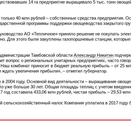
ествовавших 14 га предприятие выращивало 5 тыс. тонн овощей 
 только 40 млн рублей – собственные средства предприятия. О
ударственной программы поддержки овощеводства закрытого гру
руководство АО «Тепличное» приняло решение не покупать элек
но. Для этого были закуплены газопоршневые станции, которы
 администрации Тамбовской области
Александр Никитин
подчерк
т вопрос о региональных унитарных предприятиях, часто говоря
. Наш комбинат приносит в бюджет реальную прибыль – от 25 мл
м ждать увеличения прибыли», – отметил губернатор.
»
в 2004 году. Основной вид деятельности – выращивание овоще
его уже больше 30 лет. Общая площадь теплиц с учетом введен
17 год составила 433,06 млн рублей, чистая прибыль – 29,53 млн
сельскохозяйственный налог. Компания уплатила в 2017 году б