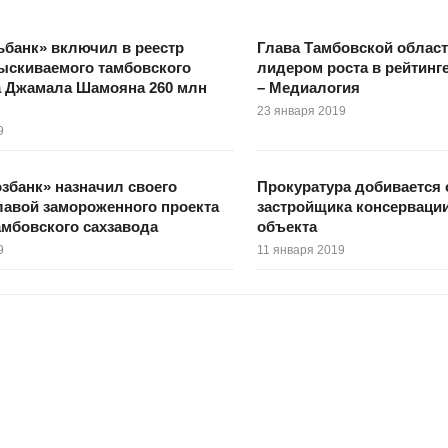
банк» включил в реестр
Глава Тамбовской области
ыскиваемого тамбовского
лидером роста в рейтинг
а Джамала Шамояна 260 млн
– Медиалогия
23 января 2019
9
збанк» назначил своего
Прокуратура добивается 
лавой замороженного проекта
застройщика консерваци
амбовского сахзавода
объекта
9
11 января 2019