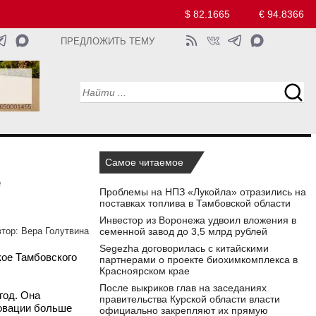
$ 82.1665
€ 94.8366
ПРЕДЛОЖИТЬ ТЕМУ
Самое читаемое
е
Проблемы на НПЗ «Лукойла» отразились на
поставках топлива в Тамбовской области
Инвестор из Воронежа удвоил вложения в
семенной завод до 3,5 млрд рублей
тор:
Вера Голутвина
Segezha договорилась с китайскими
кое Тамбовского
партнерами о проекте биохимкомплекса в
Красноярском крае
После выкриков глав на заседаниях
год. Она
правительства Курской области власти
новации больше
официально закрепляют их прямую