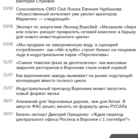
Виктории Стуковой
03/08
Сооснователь CMO Club Russia Евгения Чурбанова:
«Искусственный интеллект уже уволил креаторов.
Маркетинг — следующий»
03/08
Эксперт по энергетике Леонид Воробей: «Механизм «бери
или плати» рискует превратить сетевой комплекс в барьер
для нового инвестиционного цикла»
03/08
«Мы продаем не замороженную воду, а сценарий
потребления»: как «Айс в кубе» строит бизнес на пищевом
льде в индустриальном парке «Перспектива»
31/07
«Самая тяжелая фаза за десятилетие»: как массовые
закрытия ресторанов в Воронеже стали новой нормой
31/07
Как воронежские заводы выживают на рынке подстанций:
кооперация вместо полного цикла
31/07
Индустриальный пригород Воронежа может запустить
новый формат жилья
29/07
Алюминий для Черноземья дороже, чем для Китая. В
августе ФАС решит, менять ли формулу цены РУСАЛа
29/07
Бизнес-эксперт Дмитрий Орищенко: «Ждем переезд
центрального офиса Ростеха в Воронеж с 1 сентября?»