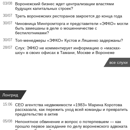
03/08
Воронежский бизнес ждет централизации властями
будущих капитальных строек?
30/07
Треть воронежских ресторанов закроется до конца года
30/07
Чиновница Минпромторга и представители «ЭФКО» могли
быть замешаны в деле о мошенничестве с
беспилотниками?
30/07
Топ-менеджеры «ЭФКО» Кустов и Ляшенко задержаны?
28/07
Слух: ЭФКО не комментирует информацию о «масках-
шоу» в своих офисах в Тамани, Москве и Воронеже
все слухи
Лонгрид
15:06
CEO агентства недвижимости «1983» Марина Коротова
рассказала, как пережить уход всей команды и превратить
предательство в актив
05/08
Непонятное обвинение и вопрос о потерпевшем — как
прошло первое заседание по делу воронежского адвоката