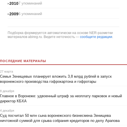
2010
7 упоминаний
2009
6 упоминаний
Подборка формируется автоматически на основе NER-разметки
материалов abireg.ru. Видите неточность —
сообщите редакции
.
ПОСЛЕДНИЕ МАТЕРИАЛЫ
27 марта
Семья Зенищевых планирует вложить 3,8 млрд рублей в запуск
воронежского производства гофрокартона и гофротары
8 декабря
Главное в Воронеже: удвоенный штраф за неоплату парковок и новый
директор КБХА
4 декабря
Суд посчитал 50 млн сына воронежского бизнесмена Зенищева
ничтожной суммой для срыва собрания кредиторов по делу Арапова