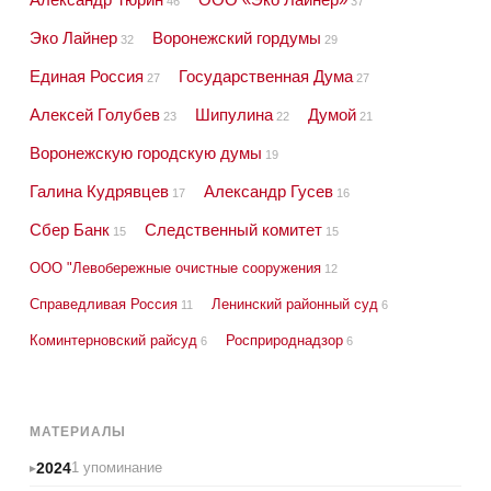
46
37
Эко Лайнер
Воронежский гордумы
32
29
Единая Россия
Государственная Дума
27
27
Алексей Голубев
Шипулина
Думой
23
22
21
Воронежскую городскую думы
19
Галина Кудрявцев
Александр Гусев
17
16
Сбер Банк
Следственный комитет
15
15
ООО "Левобережные очистные сооружения
12
Справедливая Россия
Ленинский районный суд
11
6
Коминтерновский райсуд
Росприроднадзор
6
6
МАТЕРИАЛЫ
2024
1 упоминание