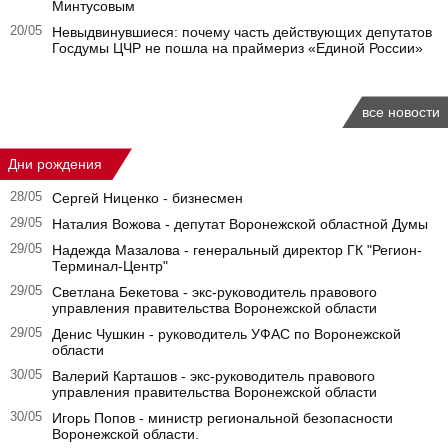
Минтусовым
20/05
Невыдвинувшиеся: почему часть действующих депутатов
Госдумы ЦЧР не пошла на праймериз «Единой России»
все новости
Дни рождения
28/05
Сергей Ниценко - бизнесмен
29/05
Наталия Вожова - депутат Воронежской областной Думы
29/05
Надежда Мазалова - генеральный директор ГК "Регион-
Терминал-Центр"
29/05
Светлана Бекетова - экс-руководитель правового
управления правительства Воронежской области
29/05
Денис Чушкин - руководитель УФАС по Воронежской
области
30/05
Валерий Карташов - экс-руководитель правового
управления правительства Воронежской области
30/05
Игорь Попов - министр региональной безопасности
Воронежской области.