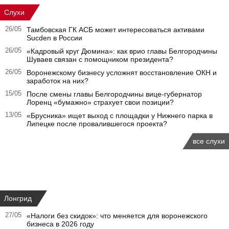
Слухи
26/05
Тамбовская ГК АСБ может интересоваться активами
Sucden в России
26/05
«Кадровый круг Дюмина»: как врио главы Белгородчины
Шуваев связан с помощником президента?
26/05
Воронежскому бизнесу усложнят восстановление ОКН и
заработок на них?
15/05
После смены главы Белгородчины вице-губернатор
Лоренц «бумажно» страхует свои позиции?
13/05
«Брусника» ищет выход с площадки у Нижнего парка в
Липецке после провалившегося проекта?
все слухи
Лонгрид
27/05
«Налоги без скидок»: что меняется для воронежского
бизнеса в 2026 году