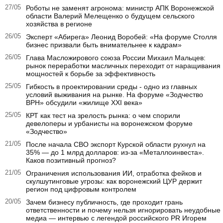
27/05
Роботы не заменят агронома: министр АПК Воронежской
области Валерий Мелещенко о будущем сельского
хозяйства в регионе
26/05
Эксперт «Абирега» Леонид Воробей: «На форуме Столля
бизнес призвали быть внимательнее к кадрам»
26/05
Глава Масложирового союза России Михаил Мальцев:
рынок переработки масличных переходит от наращивания
мощностей к борьбе за эффективность
25/05
Гибкость в проектировании среды - одно из главных
условий выживания на рынке. На форуме «Зодчество
ВРН» обсудили «жилище XXI века»
25/05
КРТ как тест на зрелость рынка: о чем спорили
девелоперы и урбанисты на воронежском форуме
«Зодчество»
21/05
После начала СВО экспорт Курской области рухнул на
35% — до 1 млрд долларов: из-за «Металлоинвеста».
Каков позитивный прогноз?
21/05
Ограничения использования ИИ, отработка фейков и
скулшутинговые угрозы: как воронежский ЦУР держит
регион под цифровым контролем
20/05
Зачем бизнесу публичность, где проходит грань
ответственности и почему нельзя игнорировать неудобные
медиа — интервью с легендой российского PR Игорем