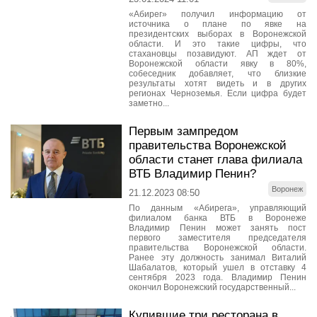
«Абирег» получил информацию от
источника о плане по явке на
президентских выборах в Воронежской
области. И это такие цифры, что
стахановцы позавидуют. АП ждет от
Воронежской области явку в 80%,
собеседник добавляет, что близкие
результаты хотят видеть и в других
регионах Черноземья. Если цифра будет
заметно...
Первым зампредом
правительства Воронежской
области станет глава филиала
ВТБ Владимир Пенин?
Воронеж
21.12.2023 08:50
По данным «Абирега», управляющий
филиалом банка ВТБ в Воронеже
Владимир Пенин может занять пост
первого заместителя председателя
правительства Воронежской области.
Ранее эту должность занимал Виталий
Шабалатов, который ушел в отставку 4
сентября 2023 года. Владимир Пенин
окончил Воронежский государственный...
Купившие три ресторана в