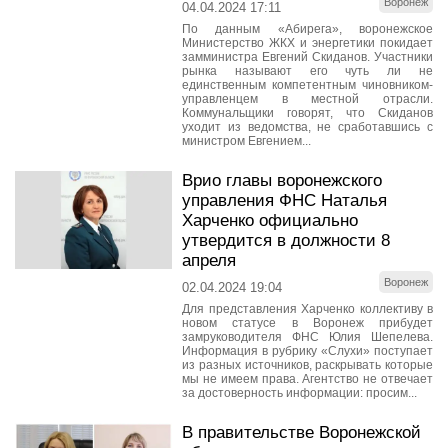
Воронеж
04.04.2024 17:11
По данным «Абирега», воронежское
Министерство ЖКХ и энергетики покидает
замминистра Евгений Скиданов. Участники
рынка называют его чуть ли не
единственным компетентным чиновником-
управленцем в местной отрасли.
Коммунальщики говорят, что Скиданов
уходит из ведомства, не сработавшись с
министром Евгением...
Врио главы воронежского
управления ФНС Наталья
Харченко официально
утвердится в должности 8
апреля
Воронеж
02.04.2024 19:04
Для представления Харченко коллективу в
новом статусе в Воронеж прибудет
замруководителя ФНС Юлия Шепелева.
Информация в рубрику «Слухи» поступает
из разных источников, раскрывать которые
мы не имеем права. Агентство не отвечает
за достоверность информации: просим...
В правительстве Воронежской