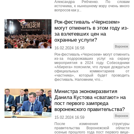
Александра Рябченко. По словам
источника, к нынешнему мэру очень много
вопросов как у...
Рок-фестиваль «Чернозем»
могут отменить в этом году из-
за взлетевших цен на
охранные услуги?
Воронеж
16.02.2024 16:58
Рок-фестиваль «Чернозем» могут отменить
из-за подорожавших услуг на охрану
мероприятия в 2024 году. Собеседники
«Абирега» пояснили, что лучше дождаться
официальных комментариев от
«частника», который будет проводить
фестиваль. Напомним, что...
Министра экономразвития
Данила Кустова «сватают» на
пост первого зампреда
воронежского правительства?
Воронеж
15.02.2024 16:59
После изменения структуры
правительства Воронежской области
осенью прошлого года пост первого вице-