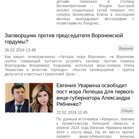
детьми переехал в столицу
Великобритании – Лондон. Быстрый
анализ социальных сетей показал, что
супруга бизнесмена Елена в последние
месяцы выкладывает фотографии с
геометками из Лондона....
Заговорщики против председателя Воронежской
гордумы?
Воронеж
26.02.2024 13:48
Как пишет телеграм-канал «Четыре пера Воронеж», «в Воронеже
группа товарищей пытается устроить заговор против спикера
Воргордумы Владимира Ходырева, используя вице-спикера Олега
Черкасова в качестве торпеды». «Костяк заговорщиков – группа
депутатов и местных строителей. Цель –...
Евгения Уваркина освободит
пост мэра Липецка для первого
вице-губернатора Александра
Рябченко?
Общее
22.02.2024 10:45
По данным источников «Абирега», близких
к правительству Липецкой области, в
апреле 2024 года Евгения Уваркина может
уйти с поста мэра. На ее место прочат
первого вице-губернатора региона