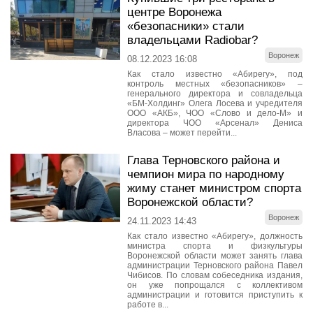
центре Воронежа
«безопасники» стали
владельцами Radiobar?
Воронеж
08.12.2023 16:08
Как стало известно «Абирегу», под
контроль местных «безопасников» –
генерального директора и совладельца
«БМ-Холдинг» Олега Лосева и учредителя
ООО «АКБ», ЧОО «Слово и дело-М» и
директора ЧОО «Арсенал» Дениса
Власова – может перейти...
Глава Терновского района и
чемпион мира по народному
жиму станет министром спорта
Воронежской области?
Воронеж
24.11.2023 14:43
Как стало известно «Абирегу», должность
министра спорта и физкультуры
Воронежской области может занять глава
администрации Терновского района Павел
Чибисов. По словам собеседника издания,
он уже попрощался с коллективом
администрации и готовится приступить к
работе в...