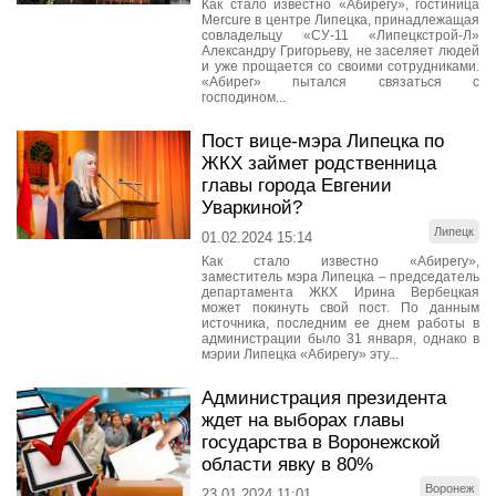
Как стало известно «Абирегу», гостиница
Mercure в центре Липецка, принадлежащая
совладельцу «СУ-11 «Липецкстрой-Л»
Александру Григорьеву, не заселяет людей
и уже прощается со своими сотрудниками.
«Абирег» пытался связаться с
господином...
Пост вице-мэра Липецка по
ЖКХ займет родственница
главы города Евгении
Уваркиной?
Липецк
01.02.2024 15:14
Как стало известно «Абирегу»,
заместитель мэра Липецка – председатель
департамента ЖКХ Ирина Вербецкая
может покинуть свой пост. По данным
источника, последним ее днем работы в
администрации было 31 января, однако в
мэрии Липецка «Абирегу» эту...
Администрация президента
ждет на выборах главы
государства в Воронежской
области явку в 80%
Воронеж
23.01.2024 11:01