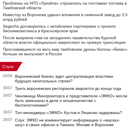
Проблемы на НПЗ «Лукойла» отразились на поставках топлива в
Тамбовской области
Инвестор из Воронежа удвоил вложения в семенной завод до 3,5
млрд рублей
Segezha договорилась с китайскими партнерами о проекте
биохимкомплекса в Красноярском крае
После выкриков глав на заседаниях правительства Курской
области власти официально закрепляют их прямую трансляцию
Прославившиеся на весь мир тамбовские дроны-батоны «Бекас»
больше не выпускают в России
Слухи
03/08
Воронежский бизнес ждет централизации властями
будущих капитальных строек?
30/07
Треть воронежских ресторанов закроется до конца года
30/07
Чиновница Минпромторга и представители «ЭФКО» могли
быть замешаны в деле о мошенничестве с
беспилотниками?
30/07
Топ-менеджеры «ЭФКО» Кустов и Ляшенко задержаны?
28/07
Слух: ЭФКО не комментирует информацию о «масках-
шоу» в своих офисах в Тамани, Москве и Воронеже