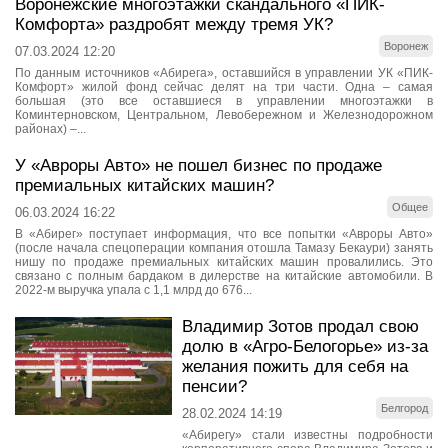
Воронежские многоэтажки скандального «ПИК-
Комфорта» раздробят между тремя УК?
Воронеж
07.03.2024 12:20
По данным источников «Абирега», оставшийся в управлении УК «ПИК-
Комфорт» жилой фонд сейчас делят на три части. Одна – самая
большая (это все оставшиеся в управлении многоэтажки в
Коминтерновском, Центральном, Левобережном и Железнодорожном
районах) –...
У «Авроры Авто» не пошел бизнес по продаже
премиальных китайских машин?
Общее
06.03.2024 16:22
В «Абирег» поступает информация, что все попытки «Авроры Авто»
(после начала спецоперации компания отошла Тамазу Бекаури) занять
нишу по продаже премиальных китайских машин провалились. Это
связано с полным бардаком в дилерстве на китайские автомобили. В
2022-м выручка упала с 1,1 млрд до 676...
Владимир Зотов продал свою
долю в «Агро-Белогорье» из-за
желания пожить для себя на
пенсии?
Белгород
28.02.2024 14:19
«Абирегу» стали известны подробности