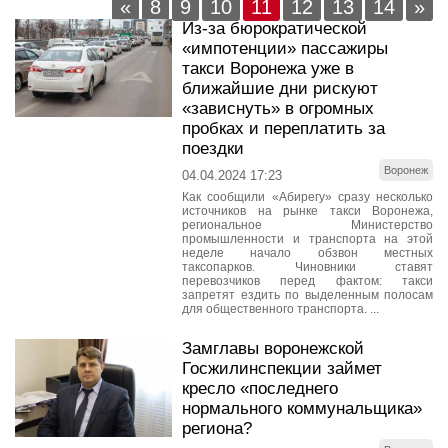
«
8
9
10
11
12
13
14
»
Из-за бюрократической
«импотенции» пассажиры
такси Воронежа уже в
ближайшие дни рискуют
«зависнуть» в огромных
пробках и переплатить за
поездки
Воронеж
04.04.2024 17:23
Как сообщили «Абирегу» сразу несколько
источников на рынке такси Воронежа,
региональное Министерство
промышленности и транспорта на этой
неделе начало обзвон местных
таксопарков. Чиновники ставят
перевозчиков перед фактом: такси
запретят ездить по выделенным полосам
для общественного транспорта. ...
Замглавы воронежской
Госжилинспекции займет
кресло «последнего
нормального коммунальщика»
региона?