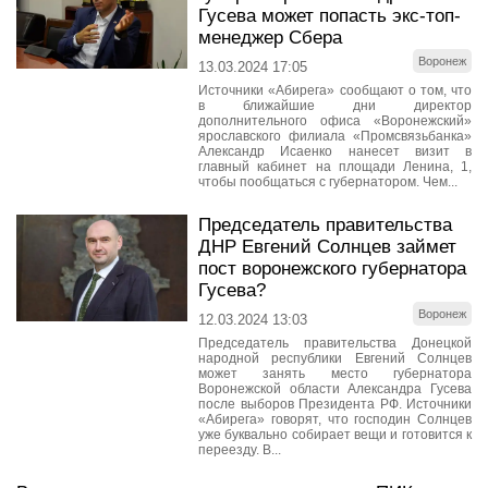
Гусева может попасть экс-топ-
менеджер Сбера
Воронеж
13.03.2024 17:05
Источники «Абирега» сообщают о том, что
в ближайшие дни директор
дополнительного офиса «Воронежский»
ярославского филиала «Промсвязьбанка»
Александр Исаенко нанесет визит в
главный кабинет на площади Ленина, 1,
чтобы пообщаться с губернатором. Чем...
Председатель правительства
ДНР Евгений Солнцев займет
пост воронежского губернатора
Гусева?
Воронеж
12.03.2024 13:03
Председатель правительства Донецкой
народной республики Евгений Солнцев
может занять место губернатора
Воронежской области Александра Гусева
после выборов Президента РФ. Источники
«Абирега» говорят, что господин Солнцев
уже буквально собирает вещи и готовится к
переезду. В...