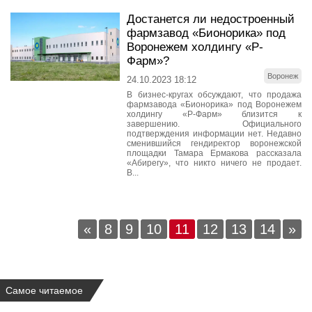
Достанется ли недостроенный
фармзавод «Бионорика» под
Воронежем холдингу «Р-
Фарм»?
Воронеж
24.10.2023 18:12
В бизнес-кругах обсуждают, что продажа
фармзавода «Бионорика» под Воронежем
холдингу «Р-Фарм» близится к
завершению. Официального
подтверждения информации нет. Недавно
сменившийся гендиректор воронежской
площадки Тамара Ермакова рассказала
«Абирегу», что никто ничего не продает.
В...
«
8
9
10
11
12
13
14
»
Самое читаемое