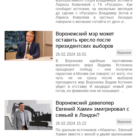
корпоративного спора Владимира Зотова и
Ларисы Ковалевой с ГК «Русагро». Как
сообщил источник, за несколько месяцев
до сделки с «Русагро» Владимир Зотов и
Лариса Ковалева в частных беседах
говорили о желании «отойти от дел» и...
Воронежский мэр может
оставить кресло после
президентских выборов
Воронеж
26.02.2024 16:01
В Воронеже идейные противники
воронежского мэра Вадима Кстенина
празднуют победу – они получили
гарантию в Москве (не говорят, от кого), что
чуть ли не сразу после выборов
президента мэр Воронежа Вадим Кстенин
уйдет в отставку. И кандидат новый уже
готов, но фамилию они не называют. ...
Воронежский девелопер
Евгений Хамин эмигрировал с
семьей в Лондон?
Воронеж
26.02.2024 15:22
По данным источников «Абирега», Евгений
Хамин вместе с женой и двумя маленькими