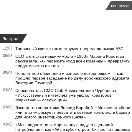
все слухи
Лонгрид
12:03
Топливный кризис как инструмент передела рынка АЗС
06/08
CEO агентства недвижимости «1983» Марина Коротова
рассказала, как пережить уход всей команды и превратить
предательство в актив
05/08
Непонятное обвинение и вопрос о потерпевшем — как
прошло первое заседание по делу воронежского адвоката
Виктории Стуковой
03/08
Сооснователь CMO Club Russia Евгения Чурбанова:
«Искусственный интеллект уже уволил креаторов.
Маркетинг — следующий»
03/08
Эксперт по энергетике Леонид Воробей: «Механизм «бери
или плати» рискует превратить сетевой комплекс в барьер
для нового инвестиционного цикла»
03/08
«Мы продаем не замороженную воду, а сценарий
потребления»: как «Айс в кубе» строит бизнес на пищевом