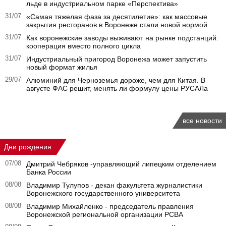
льде в индустриальном парке «Перспектива»
31/07
«Самая тяжелая фаза за десятилетие»: как массовые
закрытия ресторанов в Воронеже стали новой нормой
31/07
Как воронежские заводы выживают на рынке подстанций:
кооперация вместо полного цикла
31/07
Индустриальный пригород Воронежа может запустить
новый формат жилья
29/07
Алюминий для Черноземья дороже, чем для Китая. В
августе ФАС решит, менять ли формулу цены РУСАЛа
все новости
Дни рождения
07/08
Дмитрий Чебряков -управляющий липецким отделением
Банка России
08/08
Владимир Тулупов - декан факультета журналистики
Воронежского государственного университета
08/08
Владимир Михайленко - председатель правления
Воронежской региональной организации РСВА