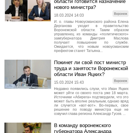
области готовится назначение
нового министра?
Воронеж
18.03.2024 14:03
И. о. главы Новоусманского района Елена
Дерганова уходит в правительство
Воронежской области. Таким образом
управленец из команды «политического»
замгубернатора Дмитрия Маслова
получает повышение по службе.
Ожидается, что новым новоусманским
префектом станет Татьяна...
Покинет ли свой пост министр
труда и занятости Воронежской
области Иван Яцких?
Воронеж
15.03.2024 15:43
Недавно появились слухи, что Иван Яцких
может уйти со своего поста уже 18 марта.
Источники «Абирега» подтвердили, что это
может быть вполне реальным, однако вряд
ли случится «вот-вот». Во-первых, свое
решение по поводу министра еще не
озвучил глава региона Александр Гусев. ...
В команду воронежского
губернатора Александра