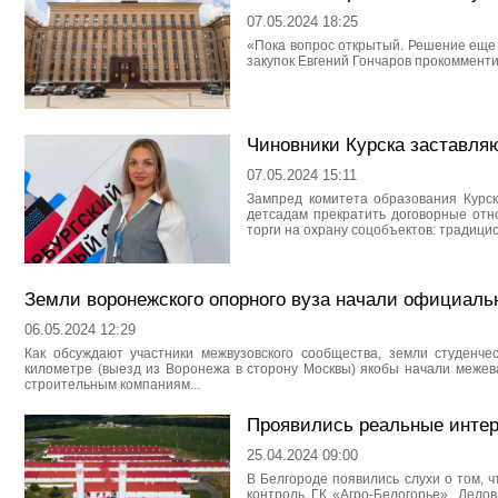
07.05.2024 18:25
«Пока вопрос открытый. Решение еще 
закупок Евгений Гончаров прокомменти
Чиновники Курска заставля
07.05.2024 15:11
Зампред комитета образования Курс
детсадам прекратить договорные отн
торги на охрану соцобъектов: традици
Земли воронежского опорного вуза начали официаль
06.05.2024 12:29
Как обсуждают участники межвузовского сообщества, земли студенчес
километре (выезд из Воронежа в сторону Москвы) якобы начали межев
строительным компаниям...
Проявились реальные интер
25.04.2024 09:00
В Белгороде появились слухи о том, 
контроль ГК «Агро-Белогорье». Дел