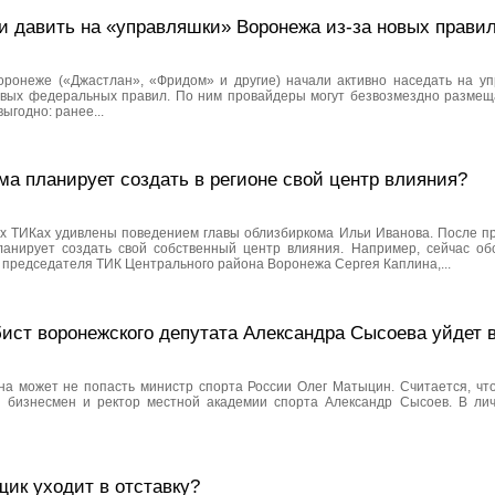
и давить на «управляшки» Воронежа из-за новых прави
оронеже («Джастлан», «Фридом» и другие) начали активно наседать на у
овых федеральных правил. По ним провайдеры могут безвозмездно размеща
ыгодно: ранее...
ма планирует создать в регионе свой центр влияния?
их ТИКах удивлены поведением главы облизбиркома Ильи Иванова. После п
ланирует создать свой собственный центр влияния. Например, сейчас о
 председателя ТИК Центрального района Воронежа Сергея Каплина,...
ист воронежского депутата Александра Сысоева уйдет в
на может не попасть министр спорта России Олег Матыцин. Считается, чт
, бизнесмен и ректор местной академии спорта Александр Сысоев. В лич
ик уходит в отставку?