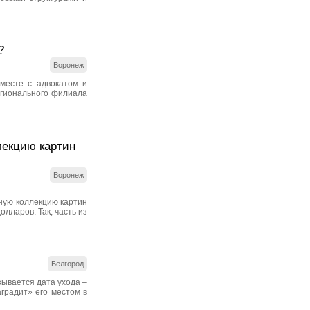
?
Воронеж
месте с адвокатом и
егионального филиала
лекцию картин
Воронеж
ную коллекцию картин
лларов. Так, часть из
Белгород
зывается дата ухода –
аградит» его местом в