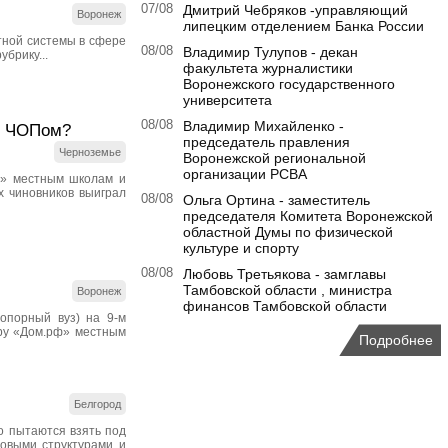
07/08
Дмитрий Чебряков -управляющий
Воронеж
липецким отделением Банка России
тной системы в сфере
08/08
Владимир Тулупов - декан
брику...
факультета журналистики
Воронежского государственного
университета
08/08
Владимир Михайленко -
им ЧОПом?
председатель правления
Черноземье
Воронежской региональной
организации РСВА
т» местным школам и
х чиновников выиграл
08/08
Ольга Ортина - заместитель
председателя Комитета Воронежской
областной Думы по физической
культуре и спорту
08/08
Любовь Третьякова - замглавы
Тамбовской области , министра
Воронеж
финансов Тамбовской области
(опорный вуз) на 9-м
уру «Дом.рф» местным
Подробнее
Белгород
о пытаются взять под
овыми структурами и