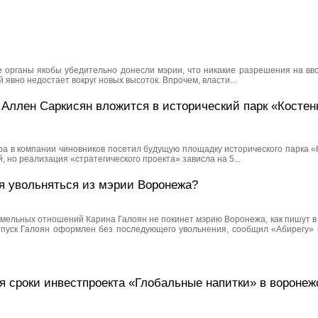
органы якобы убедительно донесли мэрии, что никакие разрешения на вв
 явно недостает вокруг новых высоток. Впрочем, власти...
Аллен Саркисян вложится в исторический парк «Костен
а в компании чиновников посетил будущую площадку исторического парка «
, но реализация «стратегического проекта» зависла на 5...
ся увольняться из мэрии Воронежа?
мельных отношений Карина Галоян не покинет мэрию Воронежа, как пишут в 
тпуск Галоян оформлен без последующего увольнения, сообщил «Абирегу» 
я сроки инвестпроекта «Глобальные напитки» в вороне