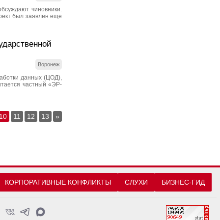
обсуждают чиновники.
оект был заявлен еще
ударственной
Воронеж
аботки данных (ЦОД),
итается частный «ЭР-
10
11
12
13
»
КОРПОРАТИВНЫЕ КОНФЛИКТЫ
СЛУХИ
БИЗНЕС-ГИД