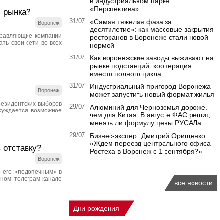
в индустриальном парке
«Перспектива»
л рынка?
31/07
«Самая тяжелая фаза за
Воронеж
десятилетие»: как массовые закрытия
правляющие компании
ресторанов в Воронеже стали новой
ть свои сети во всех
нормой
31/07
Как воронежские заводы выживают на
рынке подстанций: кооперация
вместо полного цикла
31/07
Индустриальный пригород Воронежа
Воронеж
может запустить новый формат жилья
резидентских выборов
29/07
Алюминий для Черноземья дороже,
бсуждается возможное
чем для Китая. В августе ФАС решит,
менять ли формулу цены РУСАЛа
29/07
Бизнес-эксперт Дмитрий Орищенко:
«Ждем переезд центрального офиса
 отставку?
Ростеха в Воронеж с 1 сентября?»
Воронеж
о его «подопечным» в
ном телеграм-канале
все новости
Дни рождения