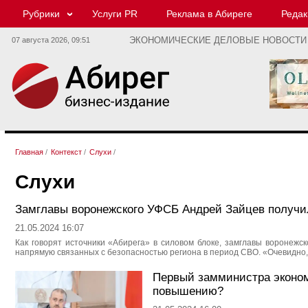
Рубрики
Услуги PR
Реклама в Абиреге
Редак
07 августа 2026,
09:51
ЭКОНОМИЧЕСКИЕ ДЕЛОВЫЕ НОВОСТИ
Главная
/
Контекст
/
Слухи
/
Слухи
Замглавы воронежского УФСБ Андрей Зайцев получил
21.05.2024 16:07
Как говорят источники «Абирега» в силовом блоке, замглавы воронежс
напрямую связанных с безопасностью региона в период СВО. «Очевидно, ч
Первый замминистра эконом
повышению?