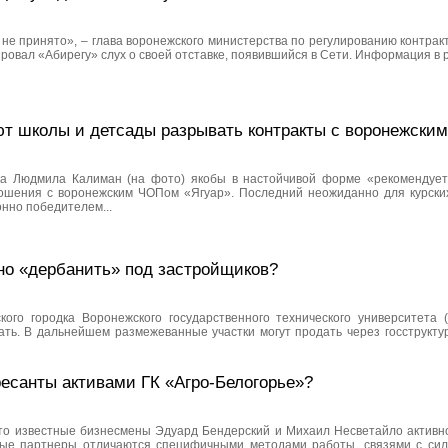
не принято», – глава воронежского министерства по регулированию контрак
ровал «Абирегу» слух о своей отставке, появившийся в Сети. Информация в ру
ют школы и детсады разрывать контракты с воронежск
ка Людмила Калиман (на фото) якобы в настойчивой форме «рекомендуе
ошения с воронежским ЧОПом «Ягуар». Последний неожиданно для курски
онно победителем...
но «дербанить» под застройщиков?
кого городка Воронежского государственного технического университета 
ать. В дальнейшем размежеванные участки могут продать через госструкт
есанты активами ГК «Агро-Белогорье»?
что известные бизнесмены Эдуард Бендерский и Михаил Несветайло активн
овые партнеры отличаются специфичными методами работы, связями с сил