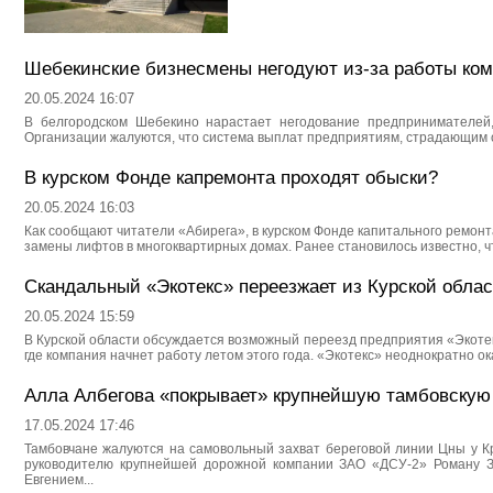
Шебекинские бизнесмены негодуют из-за работы ком
20.05.2024 16:07
В белгородском Шебекино нарастает негодование предпринимателей,
Организации жалуются, что система выплат предприятиям, страдающим о
В курском Фонде капремонта проходят обыски?
20.05.2024 16:03
Как сообщают читатели «Абирега», в курском Фонде капитального ремонт
замены лифтов в многоквартирных домах. Ранее становилось известно, что
Скандальный «Экотекс» переезжает из Курской облас
20.05.2024 15:59
В Курской области обсуждается возможный переезд предприятия «Экотекс
где компания начнет работу летом этого года. «Экотекс» неоднократно ока
Алла Албегова «покрывает» крупнейшую тамбовску
17.05.2024 17:46
Тамбовчане жалуются на самовольный захват береговой линии Цны у Кр
руководителю крупнейшей дорожной компании ЗАО «ДСУ-2» Роману Зу
Евгением...