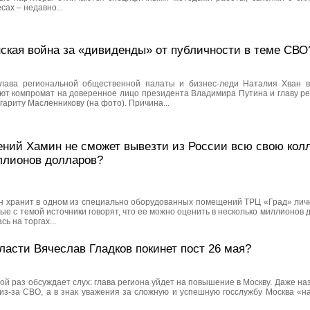
ах – недавно...
нская война за «дивиденды» от публичности в теме СВО
глава региональной общественной палаты и бизнес-леди Наталия Хван в
ют компромат на доверенное лицо президента Владимира Путина и главу р
ариту Масленникову (на фото). Причина...
ений Хамин не сможет вывезти из России всю свою кол
ллионов долларов?
н хранит в одном из специально оборудованных помещений ТРЦ «Град» лич
ые с темой источники говорят, что ее можно оценить в несколько миллионов до
ь на торгах...
ласти Вячеслав Гладков покинет пост 26 мая?
й раз обсуждает слух: глава региона уйдет на повышение в Москву. Даже на
 из-за СВО, а в знак уважения за сложную и успешную госслужбу Москва «н