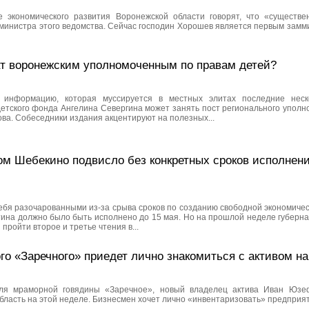
е экономического развития Воронежской области говорят, что «существ
министра этого ведомства. Сейчас господин Хорошев является первым замм
ат воронежским уполномоченным по правам детей?
 информацию, которая муссируется в местных элитах последние неск
детского фонда Ангелина Севергина может занять пост регионального уполн
ва. Собеседники издания акцентируют на полезных...
ом Шебекино подвисло без конкретных сроков исполнен
ебя разочарованными из-за срыва сроков по созданию свободной экономичес
на должно было быть исполнено до 15 мая. Но на прошлой неделе губерна
пройти второе и третье чтения в...
о «Заречного» приедет лично знакомиться с активом на
еля мраморной говядины «Заречное», новый владелец актива Иван Юзе
ласть на этой неделе. Бизнесмен хочет лично «инвентаризовать» предприяти