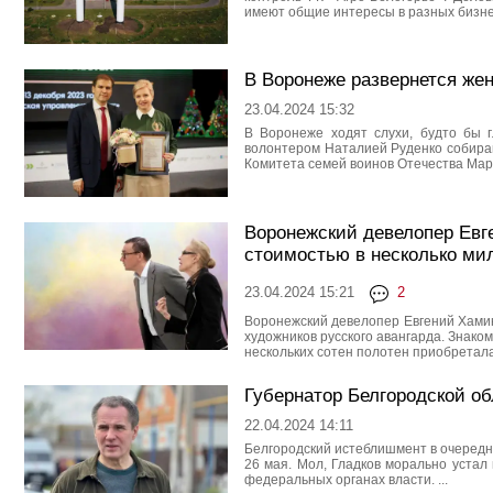
имеют общие интересы в разных бизнес
В Воронеже развернется же
23.04.2024 15:32
В Воронеже ходят слухи, будто бы 
волонтером Наталией Руденко собира
Комитета семей воинов Отечества Марг
Воронежский девелопер Евг
стоимостью в несколько ми
23.04.2024 15:21
2
Воронежский девелопер Евгений Хами
художников русского авангарда. Знаком
нескольких сотен полотен приобреталас
Губернатор Белгородской об
22.04.2024 14:11
Белгородский истеблишмент в очередно
26 мая. Мол, Гладков морально устал
федеральных органах власти. ...