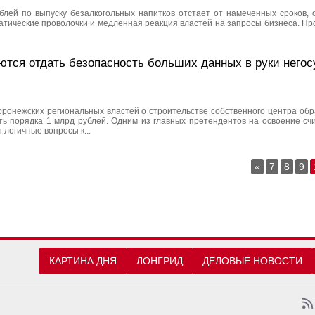
лей по выпуску безалкогольных напитков отстает от намеченных сроков, 
атические проволочки и медленная реакция властей на запросы бизнеса. Пр
ются отдать безопасность больших данных в руки негос
оронежских региональных властей о строительстве собственного центра обр
ь порядка 1 млрд рублей. Одним из главных претендентов на освоение сч
 логичные вопросы к...
«
7
8
9
КАРТИНА ДНЯ
ЛОНГРИД
ДЕЛОВЫЕ НОВОСТИ