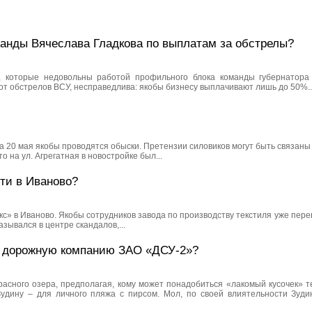
анды Вячеслава Гладкова по выплатам за обстрелы?
 которые недовольны работой профильного блока команды губернатора 
т обстрелов ВСУ, несправедлива: якобы бизнесу выплачивают лишь до 50%..
а 20 мая якобы проводятся обыски. Претензии силовиков могут быть связаны
 на ул. Агрегатная в новостройке был...
ти в Иваново?
» в Иваново. Якобы сотрудников завода по производству текстиля уже перев
зывался в центре скандалов,...
ю дорожную компанию ЗАО «ДСУ-2»?
асного озера, предполагая, кому может понадобиться «лакомый кусочек» т
дину – для личного пляжа с пирсом. Мол, по своей влиятельности Зудин