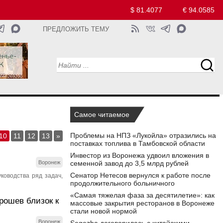
$ 81.4077
€ 94.0585
ПРЕДЛОЖИТЬ ТЕМУ
Самое читаемое
Проблемы на НПЗ «Лукойла» отразились на
10
11
12
13
»
поставках топлива в Тамбовской области
Инвестор из Воронежа удвоил вложения в
Воронеж
семенной завод до 3,5 млрд рублей
Сенатор Нетесов вернулся к работе после
ководства ряд задач,
продолжительного больничного
«Самая тяжелая фаза за десятилетие»: как
рошев близок к
массовые закрытия ресторанов в Воронеже
стали новой нормой
Воронеж