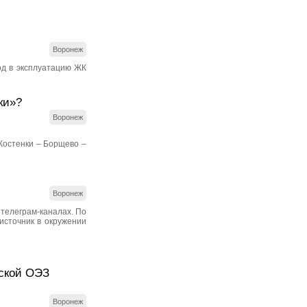
Воронеж
од в эксплуатацию ЖК
ки»?
Воронеж
Костенки – Борщево –
Воронеж
телеграм-каналах. По
источник в окружении
жской ОЭЗ
Воронеж