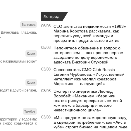
Лонгрид
Белгород
06/08
CEO агентства недвижимости «1983»
Марина Коротова рассказала, как
Вячеслава Гладкова.
пережить уход всей команды и
.
превратить предательство в актив
05/08
Непонятное обвинение и вопрос о
потерпевшем — как прошло первое
Курск
заседание по делу воронежского
 с махинациями вокруг
адвоката Виктории Стуковой
03/08
Сооснователь CMO Club Russia
Евгения Чурбанова: «Искусственный
интеллект уже уволил креаторов.
Курск
Маркетинг — следующий»
одят в другой регион,
03/08
Эксперт по энергетике Леонид
Воробей: «Механизм «бери или
плати» рискует превратить сетевой
комплекс в барьер для нового
инвестиционного цикла»
Тамбов
03/08
«Мы продаем не замороженную воду,
ерритории у водоема:
а сценарий потребления»: как «Айс в
 скоро сравняется с
кубе» строит бизнес на пищевом льде