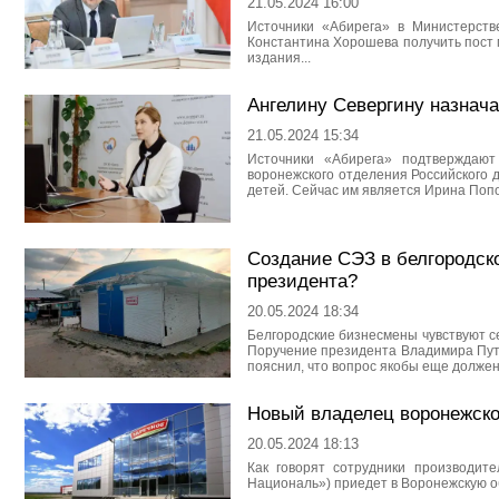
21.05.2024 16:00
Источники «Абирега» в Министерств
Константина Хорошева получить пост 
издания...
Ангелину Севергину назнач
21.05.2024 15:34
Источники «Абирега» подтверждают
воронежского отделения Российского 
детей. Сейчас им является Ирина Попо
Создание СЭЗ в белгородск
президента?
20.05.2024 18:34
Белгородские бизнесмены чувствуют с
Поручение президента Владимира Пути
пояснил, что вопрос якобы еще должен 
Новый владелец воронежског
20.05.2024 18:13
Как говорят сотрудники производит
Националь») приедет в Воронежскую об