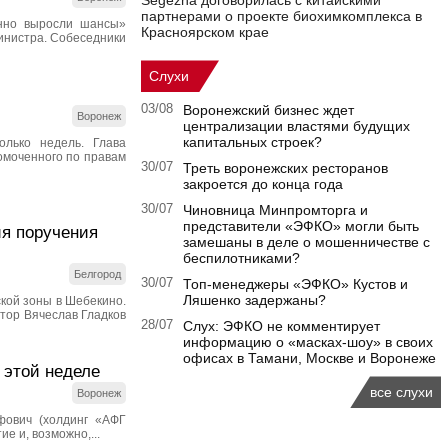
Segezha договорилась с китайскими
партнерами о проекте биохимкомплекса в
енно выросли шансы»
Красноярском крае
инистра. Собеседники
Слухи
03/08
Воронежский бизнес ждет
Воронеж
централизации властями будущих
капитальных строек?
олько недель. Глава
омоченного по правам
30/07
Треть воронежских ресторанов
закроется до конца года
30/07
Чиновница Минпромторга и
представители «ЭФКО» могли быть
ия поручения
замешаны в деле о мошенничестве с
беспилотниками?
Белгород
30/07
Топ-менеджеры «ЭФКО» Кустов и
Ляшенко задержаны?
кой зоны в Шебекино.
тор Вячеслав Гладков
28/07
Слух: ЭФКО не комментирует
информацию о «масках-шоу» в своих
офисах в Тамани, Москве и Воронеже
 этой неделе
все слухи
Воронеж
фович (холдинг «АФГ
е и, возможно,...