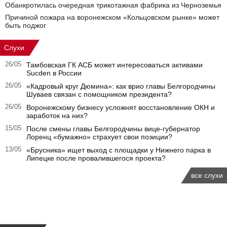
Обанкротилась очередная трикотажная фабрика из Черноземья
Причиной пожара на воронежском «Кольцовском рынке» может
быть поджог
Слухи
26/05
Тамбовская ГК АСБ может интересоваться активами
Sucden в России
26/05
«Кадровый круг Дюмина»: как врио главы Белгородчины
Шуваев связан с помощником президента?
26/05
Воронежскому бизнесу усложнят восстановление ОКН и
заработок на них?
15/05
После смены главы Белгородчины вице-губернатор
Лоренц «бумажно» страхует свои позиции?
13/05
«Брусника» ищет выход с площадки у Нижнего парка в
Липецке после провалившегося проекта?
все слухи