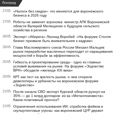
Лонгрид
27/05
«Налоги без скидок»: что меняется для воронежского
бизнеса в 2026 году
27/05
Роботы не заменят агронома: министр АПК Воронежской
области Валерий Мелещенко о будущем сельского
хозяйства в регионе
26/05
Эксперт «Абирега» Леонид Воробей: «На форуме Столля
бизнес призвали быть внимательнее к кадрам»
26/05
Глава Масложирового союза России Михаил Мальцев:
рынок переработки масличных переходит от наращивания
мощностей к борьбе за эффективность
25/05
Гибкость в проектировании среды - одно из главных
условий выживания на рынке. На форуме «Зодчество
ВРН» обсудили «жилище XXI века»
25/05
КРТ как тест на зрелость рынка: о чем спорили
девелоперы и урбанисты на воронежском форуме
«Зодчество»
21/05
После начала СВО экспорт Курской области рухнул на
35% — до 1 млрд долларов: из-за «Металлоинвеста».
Каков позитивный прогноз?
21/05
Ограничения использования ИИ, отработка фейков и
скулшутинговые угрозы: как воронежский ЦУР держит