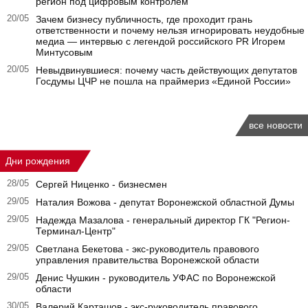
регион под цифровым контролем
20/05
Зачем бизнесу публичность, где проходит грань
ответственности и почему нельзя игнорировать неудобные
медиа — интервью с легендой российского PR Игорем
Минтусовым
20/05
Невыдвинувшиеся: почему часть действующих депутатов
Госдумы ЦЧР не пошла на праймериз «Единой России»
все новости
Дни рождения
28/05
Сергей Ниценко - бизнесмен
29/05
Наталия Вожова - депутат Воронежской областной Думы
29/05
Надежда Мазалова - генеральный директор ГК "Регион-
Терминал-Центр"
29/05
Светлана Бекетова - экс-руководитель правового
управления правительства Воронежской области
29/05
Денис Чушкин - руководитель УФАС по Воронежской
области
30/05
Валерий Карташов - экс-руководитель правового