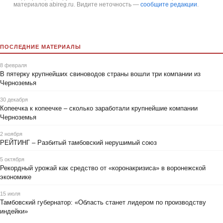
материалов abireg.ru. Видите неточность —
сообщите редакции
.
ПОСЛЕДНИЕ МАТЕРИАЛЫ
8 февраля
В пятерку крупнейших свиноводов страны вошли три компании из
Черноземья
30 декабря
Копеечка к копеечке – сколько заработали крупнейшие компании
Черноземья
2 ноября
РЕЙТИНГ – Разбитый тамбовский нерушимый союз
5 октября
Рекордный урожай как средство от «коронакризиса» в воронежской
экономике
15 июля
Тамбовский губернатор: «Область станет лидером по производству
индейки»