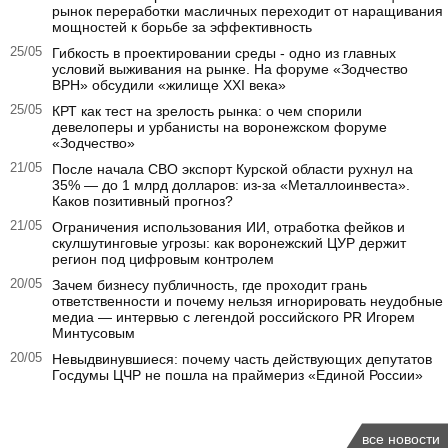
рынок переработки масличных переходит от наращивания
мощностей к борьбе за эффективность
25/05
Гибкость в проектировании среды - одно из главных
условий выживания на рынке. На форуме «Зодчество
ВРН» обсудили «жилище XXI века»
25/05
КРТ как тест на зрелость рынка: о чем спорили
девелоперы и урбанисты на воронежском форуме
«Зодчество»
21/05
После начала СВО экспорт Курской области рухнул на
35% — до 1 млрд долларов: из-за «Металлоинвеста».
Каков позитивный прогноз?
21/05
Ограничения использования ИИ, отработка фейков и
скулшутинговые угрозы: как воронежский ЦУР держит
регион под цифровым контролем
20/05
Зачем бизнесу публичность, где проходит грань
ответственности и почему нельзя игнорировать неудобные
медиа — интервью с легендой российского PR Игорем
Минтусовым
20/05
Невыдвинувшиеся: почему часть действующих депутатов
Госдумы ЦЧР не пошла на праймериз «Единой России»
все новости