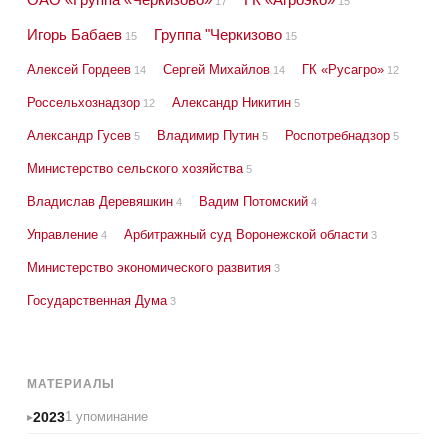
17
15
Игорь Бабаев
Группа "Черкизово
15
15
Алексей Гордеев
Сергей Михайлов
ГК «Русагро»
14
14
12
Россельхознадзор
Александр Никитин
12
5
Александр Гусев
Владимир Путин
Роспотребнадзор
5
5
5
Министерство сельского хозяйства
5
Владислав Деревяшкин
Вадим Потомский
4
4
Управление
Арбитражный суд Воронежской области
4
3
Министерство экономического развития
3
Государственная Дума
3
МАТЕРИАЛЫ
2023
1 упоминание