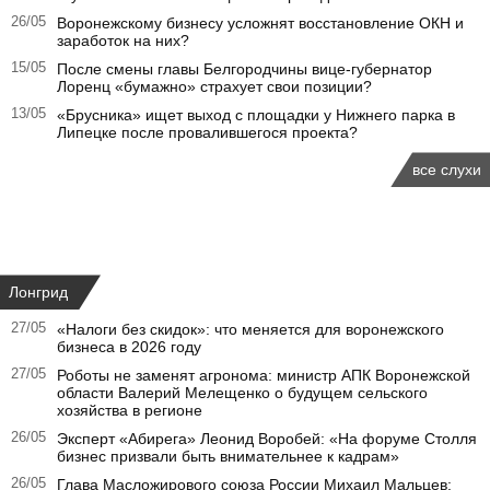
26/05
Воронежскому бизнесу усложнят восстановление ОКН и
заработок на них?
15/05
После смены главы Белгородчины вице-губернатор
Лоренц «бумажно» страхует свои позиции?
13/05
«Брусника» ищет выход с площадки у Нижнего парка в
Липецке после провалившегося проекта?
все слухи
Лонгрид
27/05
«Налоги без скидок»: что меняется для воронежского
бизнеса в 2026 году
27/05
Роботы не заменят агронома: министр АПК Воронежской
области Валерий Мелещенко о будущем сельского
хозяйства в регионе
26/05
Эксперт «Абирега» Леонид Воробей: «На форуме Столля
бизнес призвали быть внимательнее к кадрам»
26/05
Глава Масложирового союза России Михаил Мальцев: