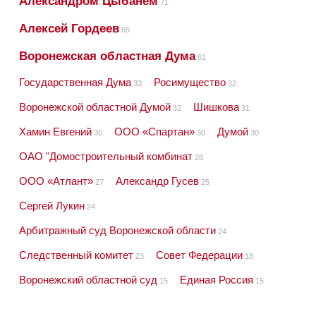
Александром Цыбанем
71
Алексей Гордеев
65
Воронежская областная Дума
61
Государственная Дума
Росимущество
33
32
Воронежской областной Думой
Шишкова
32
31
Хамин Евгений
ООО «Спартан»
Думой
30
30
30
ОАО "Домостроительный комбинат
28
ООО «Атлант»
Александр Гусев
27
25
Сергей Лукин
24
Арбитражный суд Воронежской области
24
Следственный комитет
Совет Федерации
23
18
Воронежский областной суд
Единая Россия
15
15