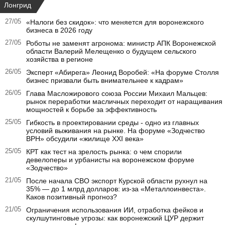
Лонгрид
27/05
«Налоги без скидок»: что меняется для воронежского
бизнеса в 2026 году
27/05
Роботы не заменят агронома: министр АПК Воронежской
области Валерий Мелещенко о будущем сельского
хозяйства в регионе
26/05
Эксперт «Абирега» Леонид Воробей: «На форуме Столля
бизнес призвали быть внимательнее к кадрам»
26/05
Глава Масложирового союза России Михаил Мальцев:
рынок переработки масличных переходит от наращивания
мощностей к борьбе за эффективность
25/05
Гибкость в проектировании среды - одно из главных
условий выживания на рынке. На форуме «Зодчество
ВРН» обсудили «жилище XXI века»
25/05
КРТ как тест на зрелость рынка: о чем спорили
девелоперы и урбанисты на воронежском форуме
«Зодчество»
21/05
После начала СВО экспорт Курской области рухнул на
35% — до 1 млрд долларов: из-за «Металлоинвеста».
Каков позитивный прогноз?
21/05
Ограничения использования ИИ, отработка фейков и
скулшутинговые угрозы: как воронежский ЦУР держит