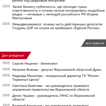
регион под цифровым контролем
20/05
Зачем бизнесу публичность, где проходит грань
ответственности и почему нельзя игнорировать неудобные
медиа — интервью с легендой российского PR Игорем
Минтусовым
20/05
Невыдвинувшиеся: почему часть действующих депутатов
Госдумы ЦЧР не пошла на праймериз «Единой России»
все новости
Дни рождения
28/05
Сергей Ниценко - бизнесмен
29/05
Наталия Вожова - депутат Воронежской областной Думы
29/05
Надежда Мазалова - генеральный директор ГК "Регион-
Терминал-Центр"
29/05
Светлана Бекетова - экс-руководитель правового
управления правительства Воронежской области
29/05
Денис Чушкин - руководитель УФАС по Воронежской
области
30/05
Валерий Карташов - экс-руководитель правового