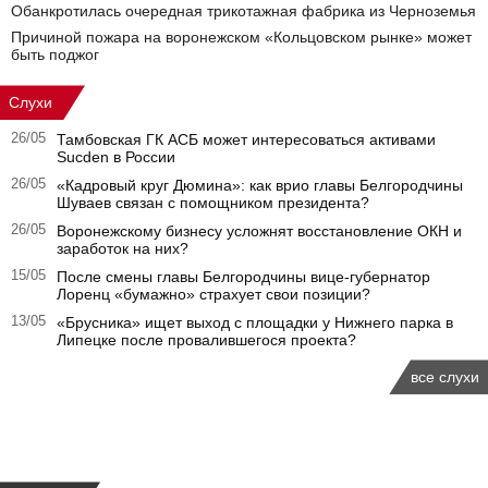
Обанкротилась очередная трикотажная фабрика из Черноземья
Причиной пожара на воронежском «Кольцовском рынке» может
быть поджог
Слухи
26/05
Тамбовская ГК АСБ может интересоваться активами
Sucden в России
26/05
«Кадровый круг Дюмина»: как врио главы Белгородчины
Шуваев связан с помощником президента?
26/05
Воронежскому бизнесу усложнят восстановление ОКН и
заработок на них?
15/05
После смены главы Белгородчины вице-губернатор
Лоренц «бумажно» страхует свои позиции?
13/05
«Брусника» ищет выход с площадки у Нижнего парка в
Липецке после провалившегося проекта?
все слухи