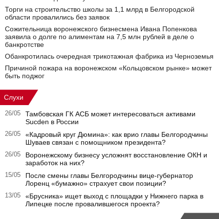
Торги на строительство школы за 1,1 млрд в Белгородской
области провалились без заявок
Сожительница воронежского бизнесмена Ивана Попенкова
заявила о долге по алиментам на 7,5 млн рублей в деле о
банкротстве
Обанкротилась очередная трикотажная фабрика из Черноземья
Причиной пожара на воронежском «Кольцовском рынке» может
быть поджог
Слухи
26/05
Тамбовская ГК АСБ может интересоваться активами
Sucden в России
26/05
«Кадровый круг Дюмина»: как врио главы Белгородчины
Шуваев связан с помощником президента?
26/05
Воронежскому бизнесу усложнят восстановление ОКН и
заработок на них?
15/05
После смены главы Белгородчины вице-губернатор
Лоренц «бумажно» страхует свои позиции?
13/05
«Брусника» ищет выход с площадки у Нижнего парка в
Липецке после провалившегося проекта?