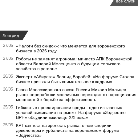
все слухи
Лонгрид
27/05
«Налоги без скидок»: что меняется для воронежского
бизнеса в 2026 году
27/05
Роботы не заменят агронома: министр АПК Воронежской
области Валерий Мелещенко о будущем сельского
хозяйства в регионе
26/05
Эксперт «Абирега» Леонид Воробей: «На форуме Столля
бизнес призвали быть внимательнее к кадрам»
26/05
Глава Масложирового союза России Михаил Мальцев:
рынок переработки масличных переходит от наращивания
мощностей к борьбе за эффективность
25/05
Гибкость в проектировании среды - одно из главных
условий выживания на рынке. На форуме «Зодчество
ВРН» обсудили «жилище XXI века»
25/05
КРТ как тест на зрелость рынка: о чем спорили
девелоперы и урбанисты на воронежском форуме
«Зодчество»