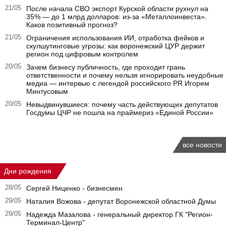
21/05
После начала СВО экспорт Курской области рухнул на
35% — до 1 млрд долларов: из-за «Металлоинвеста».
Каков позитивный прогноз?
21/05
Ограничения использования ИИ, отработка фейков и
скулшутинговые угрозы: как воронежский ЦУР держит
регион под цифровым контролем
20/05
Зачем бизнесу публичность, где проходит грань
ответственности и почему нельзя игнорировать неудобные
медиа — интервью с легендой российского PR Игорем
Минтусовым
20/05
Невыдвинувшиеся: почему часть действующих депутатов
Госдумы ЦЧР не пошла на праймериз «Единой России»
все новости
Дни рождения
28/05
Сергей Ниценко - бизнесмен
29/05
Наталия Вожова - депутат Воронежской областной Думы
29/05
Надежда Мазалова - генеральный директор ГК "Регион-
Терминал-Центр"