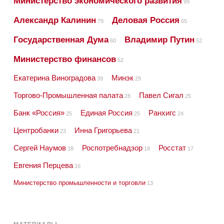
Министерство экономического развития
99
Александр Калинин
Деловая Россия
79
65
Государственная Дума
Владимир Путин
60
52
Министерство финансов
52
Екатерина Виноградова
Минэк
39
29
Торгово-Промышленная палата
Павел Сигал
28
25
Банк «Россия»
Единая Россия
Ранхигс
25
25
24
Центробанки
Инна Григорьева
23
21
Сергей Наумов
Роспотребнадзор
Росстат
18
18
17
Евгения Перцева
16
Министерство промышленности и торговли
13