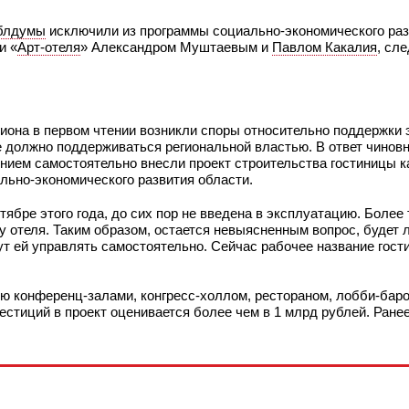
облдумы
исключили из программы социально-экономического раз
и «
Арт-отеля
» Александром Муштаевым и
Павлом Какалия
, сле
иона в первом чтении возникли споры относительно поддержки э
е должно поддерживаться региональной властью. В ответ чинов
нием самостоятельно внесли проект строительства гостиницы к
льно-экономического развития области.
тябре этого года, до сих пор не введена в эксплуатацию. Более 
ку отеля. Таким образом, остается невыясненным вопрос, будет 
 ей управлять самостоятельно. Сейчас рабочее название гост
тью конференц-залами, конгресс-холлом, рестораном, лобби-бар
стиций в проект оценивается более чем в 1 млрд рублей. Ране