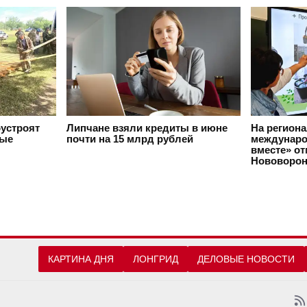
оустроят
Липчане взяли кредиты в июне
На регион
вые
почти на 15 млрд рублей
междунаро
вместе» о
Нововорон
КАРТИНА ДНЯ
ЛОНГРИД
ДЕЛОВЫЕ НОВОСТИ