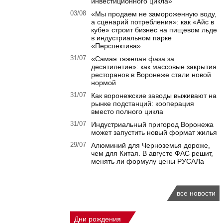
инвестиционного цикла»
03/08
«Мы продаем не замороженную воду,
а сценарий потребления»: как «Айс в
кубе» строит бизнес на пищевом льде
в индустриальном парке
«Перспектива»
31/07
«Самая тяжелая фаза за
десятилетие»: как массовые закрытия
ресторанов в Воронеже стали новой
нормой
31/07
Как воронежские заводы выживают на
рынке подстанций: кооперация
вместо полного цикла
31/07
Индустриальный пригород Воронежа
может запустить новый формат жилья
29/07
Алюминий для Черноземья дороже,
чем для Китая. В августе ФАС решит,
менять ли формулу цены РУСАЛа
все новости
Дни рождения