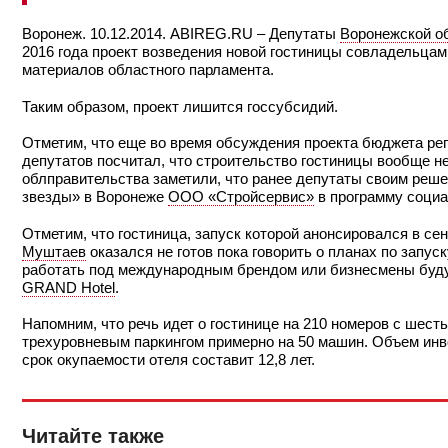
Воронеж. 10.12.2014. ABIREG.RU – Депутаты
Воронежской 
2016 года проект возведения новой гостиницы совладельцам
материалов областного парламента.
Таким образом, проект лишится госсубсидий.
Отметим, что еще во время обсуждения проекта бюджета рег
депутатов посчитал, что строительство гостиницы вообще н
облправительства заметили, что ранее депутаты своим реше
звезды» в Воронеже
ООО «Стройсервис»
в программу социа
Отметим, что гостиница, запуск которой анонсировался в сен
Муштаев
оказался не готов пока говорить о планах по запус
работать под международным брендом или бизнесмены будут
GRAND Hotel
.
Напомним, что речь идет о гостинице на 210 номеров с шес
трехуровневым паркингом примерно на 50 машин. Объем инве
срок окупаемости отеля составит 12,8 лет.
Читайте также