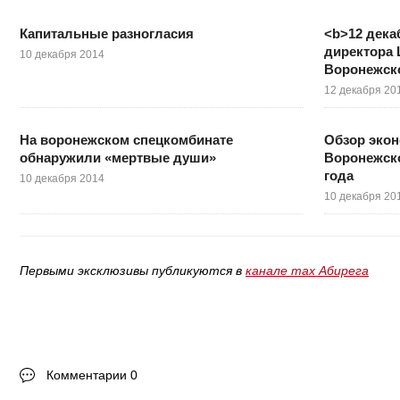
Капитальные разногласия
<b>12 дека
директора 
10 декабря 2014
Воронежско
12 декабря 20
На воронежском спецкомбинате
Обзор эко
обнаружили «мертвые души»
Воронежско
года
10 декабря 2014
10 декабря 20
Первыми эксклюзивы публикуются в
канале max Абирега
Комментарии 0