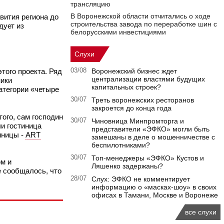
трансляцию
В Воронежской области отчитались о ходе
вития региона до
строительства завода по переработке шин с
дует из
белорусскими инвестициями
Слухи
того проекта. Ряд
03/08
Воронежский бизнес ждет
централизации властями будущих
ники
капитальных строек?
атегории «четыре
30/07
Треть воронежских ресторанов
закроется до конца года
того, сам господин
30/07
Чиновница Минпромторга и
ли гостиница
представители «ЭФКО» могли быть
иницы -
ART
замешаны в деле о мошенничестве с
беспилотниками?
30/07
Топ-менеджеры «ЭФКО» Кустов и
ом и
Ляшенко задержаны?
е сообщалось, что
28/07
Слух: ЭФКО не комментирует
информацию о «масках-шоу» в своих
офисах в Тамани, Москве и Воронеже
все слухи