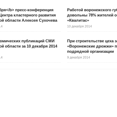
бря</b> пресс-конференция
Работой воронежского гу
Центра кластерного развития
довольны 78% жителей о
й области Алексея Сухочева
«Квалитас»
14
10 декабря 2014
номических публикаций СМИ
При строительстве цеха 
й области за 10 декабря 2014
«Воронежские дрожжи» п
подрядной организации
14
9 декабря 2014