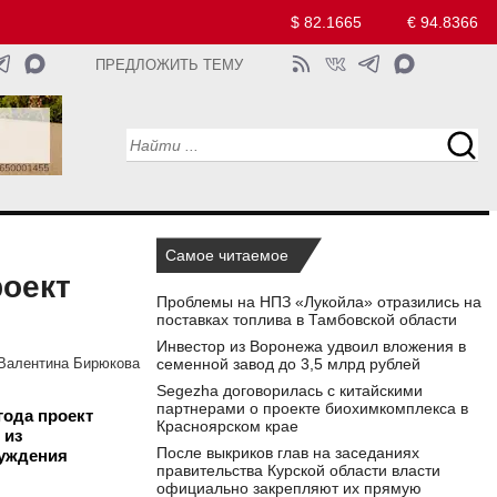
$ 82.1665
€ 94.8366
ПРЕДЛОЖИТЬ ТЕМУ
Самое читаемое
роект
Проблемы на НПЗ «Лукойла» отразились на
поставках топлива в Тамбовской области
Инвестор из Воронежа удвоил вложения в
семенной завод до 3,5 млрд рублей
Валентина Бирюкова
Segezha договорилась с китайскими
партнерами о проекте биохимкомплекса в
года проект
Красноярском крае
 из
После выкриков глав на заседаниях
суждения
правительства Курской области власти
официально закрепляют их прямую