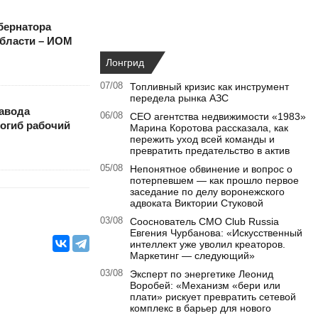
бернатора
бласти – ИОМ
Лонгрид
07/08
Топливный кризис как инструмент
передела рынка АЗС
завода
06/08
CEO агентства недвижимости «1983»
огиб рабочий
Марина Коротова рассказала, как
пережить уход всей команды и
превратить предательство в актив
05/08
Непонятное обвинение и вопрос о
потерпевшем — как прошло первое
заседание по делу воронежского
адвоката Виктории Стуковой
03/08
Сооснователь CMO Club Russia
Евгения Чурбанова: «Искусственный
интеллект уже уволил креаторов.
Маркетинг — следующий»
03/08
Эксперт по энергетике Леонид
Воробей: «Механизм «бери или
плати» рискует превратить сетевой
комплекс в барьер для нового