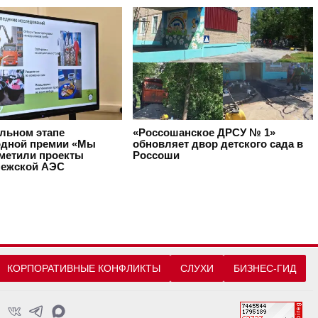
альном этапе
«Россошанское ДРСУ № 1»
дной премии «Мы
обновляет двор детского сада в
тметили проекты
Россоши
ежской АЭС
КОРПОРАТИВНЫЕ КОНФЛИКТЫ
СЛУХИ
БИЗНЕС-ГИД