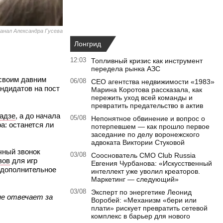
анал Александра Гусева
Лонгрид
12:03
Топливный кризис как инструмент
передела рынка АЗС
 своим давним
06/08
CEO агентства недвижимости «1983»
ндидатов на пост
Марина Коротова рассказала, как
пережить уход всей команды и
превратить предательство в актив
адзе
, а до начала
05/08
Непонятное обвинение и вопрос о
а: останется ли
потерпевшем — как прошло первое
заседание по делу воронежского
адвоката Виктории Стуковой
чный звонок
03/08
Сооснователь CMO Club Russia
зов
для игр
Евгения Чурбанова: «Искусственный
и дополнительное
интеллект уже уволил креаторов.
Маркетинг — следующий»
03/08
Эксперт по энергетике Леонид
не отвечает за
Воробей: «Механизм «бери или
плати» рискует превратить сетевой
комплекс в барьер для нового