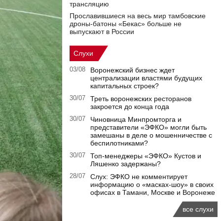
трансляцию
Прославившиеся на весь мир тамбовские
дроны-батоны «Бекас» больше не
выпускают в России
Слухи
03/08
Воронежский бизнес ждет
централизации властями будущих
капитальных строек?
30/07
Треть воронежских ресторанов
закроется до конца года
30/07
Чиновница Минпромторга и
представители «ЭФКО» могли быть
замешаны в деле о мошенничестве с
беспилотниками?
30/07
Топ-менеджеры «ЭФКО» Кустов и
Ляшенко задержаны?
28/07
Слух: ЭФКО не комментирует
информацию о «масках-шоу» в своих
офисах в Тамани, Москве и Воронеже
все слухи