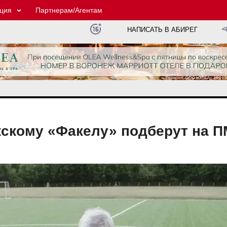
ция
Партнерам/Агентам
НАПИСАТЬ В АБИРЕГ
жскому «Факелу» подберут на 