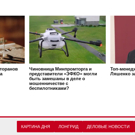
сторанов
Чиновница Минпромторга и
Топ-менед
да
представители «ЭФКО» могли
Ляшенко з
быть замешаны в деле о
мошенничестве с
беспилотниками?
КАРТИНА ДНЯ
ЛОНГРИД
ДЕЛОВЫЕ НОВОСТИ