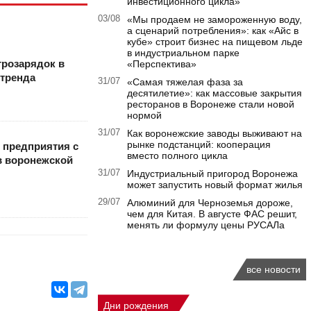
инвестиционного цикла»
03/08
«Мы продаем не замороженную воду,
а сценарий потребления»: как «Айс в
кубе» строит бизнес на пищевом льде
в индустриальном парке
трозарядок в
«Перспектива»
 тренда
31/07
«Самая тяжелая фаза за
десятилетие»: как массовые закрытия
ресторанов в Воронеже стали новой
нормой
31/07
Как воронежские заводы выживают на
рынке подстанций: кооперация
 предприятия с
вместо полного цикла
в воронежской
31/07
Индустриальный пригород Воронежа
может запустить новый формат жилья
29/07
Алюминий для Черноземья дороже,
чем для Китая. В августе ФАС решит,
менять ли формулу цены РУСАЛа
все новости
Дни рождения