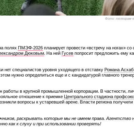
Фото: телеграм-к
а полях
ПМЭФ-2026
планирует провести «встречу на ногах» со
лександром Дюковым
. На ней
Гусев
попросит предложить ему ка
ки нет специалистов уровня уходящего в отставку
Романа Асхаб
этом нужно определиться еще и с кандидатурой главного тренер
 работы в крупной промышленной корпорации. В частности, ли
 лояльное отношение к приемке
Центрального стадиона профсою
 возникли вопросы к устаревшей арене. Власти региона получил
чников, раскрывать которые мы не имеем права. Агентство 
о как к слуху и при использовании проверять!