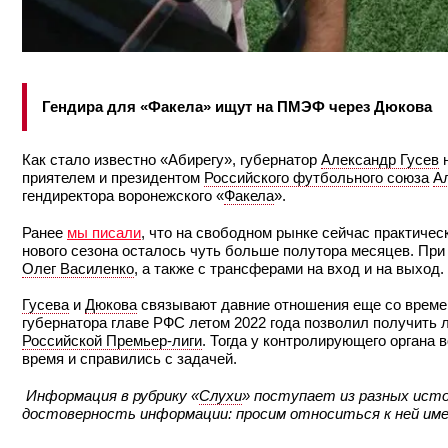
Гендира для «Факела» ищут на ПМЭФ через Дюкова
Как стало известно «Абирегу», губернатор
Александр Гусев
н
приятелем и президентом
Российского футбольного союза
А
гендиректора воронежского «
Факела
».
Ранее
мы писали
, что на свободном рынке сейчас практичес
нового сезона осталось чуть больше полутора месяцев. При 
Олег Василенко
, а также с трансферами на вход и на выход.
Гусева
и
Дюкова
связывают давние отношения еще со времен
губернатора главе РФС летом 2022 года позволил получить
Российской Премьер-лиги
. Тогда у контролирующего органа
время и справились с задачей.
Информация в рубрику «
Слухи
» поступает из разных исто
достоверность информации: просим относиться к ней именн