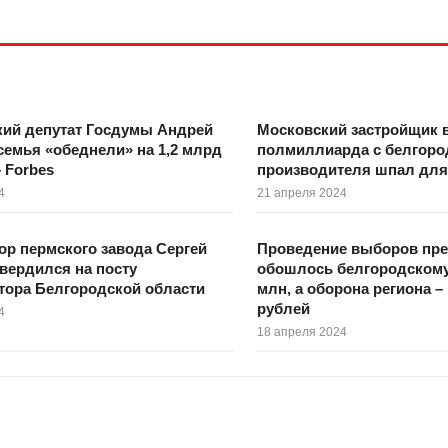
кий депутат Госдумы Андрей
Московский застройщик 
 семья «обеднели» на 1,2 млрд
полмиллиарда с белгоро
 Forbes
производителя шпал дл
4
21 апреля 2024
ор пермского завода Сергей
Проведение выборов пре
вердился на посту
обошлось белгородскому
тора Белгородской области
млн, а оборона региона – 
рублей
4
18 апреля 2024