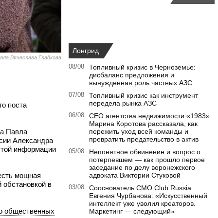
Лонгрид
ала Вячеслава Гладкова
08/08
Топливный кризис в Черноземье:
дисбаланс предложения и
вынужденная роль частных АЗС
07/08
Топливный кризис как инструмент
передела рынка АЗС
го поста
06/08
CEO агентства недвижимости «1983»
Марина Коротова рассказала, как
га
Павла
пережить уход всей команды и
превратить предательство в актив
сии Александра
 этой информации
05/08
Непонятное обвинение и вопрос о
потерпевшем — как прошло первое
заседание по делу воронежского
 есть мощная
адвоката Виктории Стуковой
 обстановкой в
03/08
Сооснователь CMO Club Russia
Евгения Чурбанова: «Искусственный
интеллект уже уволил креаторов.
о общественных
Маркетинг — следующий»