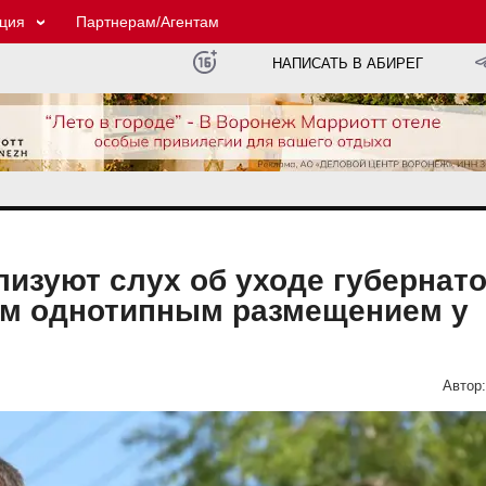
ция
Партнерам/Агентам
НАПИСАТЬ В АБИРЕГ
изуют слух об уходе губернат
ым однотипным размещением у
Автор: