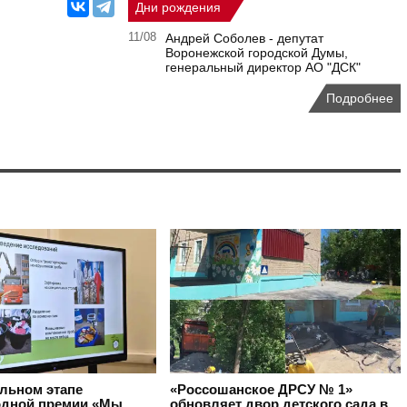
Дни рождения
11/08
Андрей Соболев - депутат
Воронежской городской Думы,
генеральный директор АО "ДСК"
Подробнее
альном этапе
«Россошанское ДРСУ № 1»
дной премии «Мы
обновляет двор детского сада в