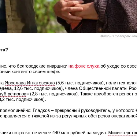
Фото из телеграм-кан
ета?
ние, что белгородские пиарщики
на фоне слуха
об уходе со свое
бный контент о своем шефе.
нта
Ярослава Игнатовского
(5,6 тыс. подписчиков), политтехноло
едева
, 12,6 тыс. подписчиков), члена
Общественной палаты
Рос
луб регионов
» (2,8 тыс. подписчиков). Также приобретен репост
,2 тыс. подписчиков).
о прямолинейно:
Гладков
– прекрасный руководитель, у которого
правляется с тяжелой из-за регулярных обстрелов оперативной
овники потратят не менее 440 млн рублей на медиа.
Министерств