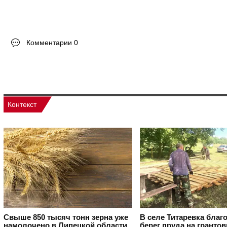
Комментарии 0
Контекст
Свыше 850 тысяч тонн зерна уже
В селе Титаревка благ
намолочено в Липецкой области
берег пруда на гранто