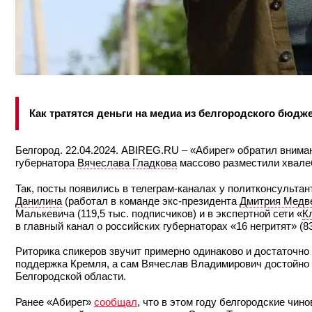
Как тратятся деньги на медиа из белгородского бюдж
Белгород. 22.04.2024. ABIREG.RU – «Абирег» обратил внима
губернатора
Вячеслава Гладкова
массово разместили хвале
Так, посты появились в телеграм-каналах у политконсульта
Данилина
(работал в команде экс-президента
Дмитрия Медв
Малькевича (119,5 тыс. подписчиков) и в экспертной сети «
К
в главный канал о российских губернаторах «16 негритят» (83
Риторика спикеров звучит примерно одинаково и достаточн
поддержка Кремля, а сам Вячеслав Владимирович достойно с
Белгородской области.
Ранее «Абирег»
сообщал
, что в этом году белгородские чин