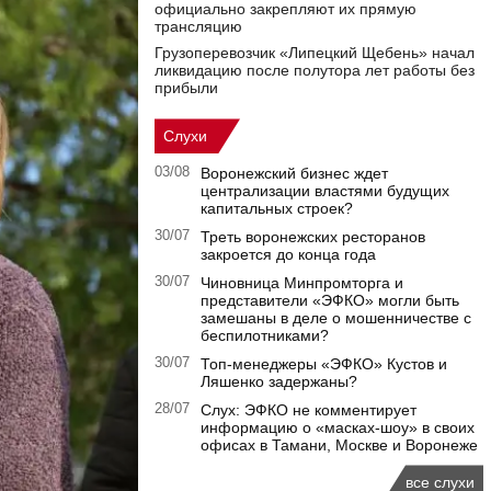
официально закрепляют их прямую
трансляцию
Грузоперевозчик «Липецкий Щебень» начал
ликвидацию после полутора лет работы без
прибыли
Слухи
03/08
Воронежский бизнес ждет
централизации властями будущих
капитальных строек?
30/07
Треть воронежских ресторанов
закроется до конца года
30/07
Чиновница Минпромторга и
представители «ЭФКО» могли быть
замешаны в деле о мошенничестве с
беспилотниками?
30/07
Топ-менеджеры «ЭФКО» Кустов и
Ляшенко задержаны?
28/07
Слух: ЭФКО не комментирует
информацию о «масках-шоу» в своих
офисах в Тамани, Москве и Воронеже
все слухи