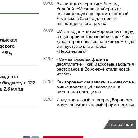
03/08
Эксперт по энергетике Леонид
Воробей: «Механизм «бери или
плати» рискует превратить сетевой
комплекс в барьер для нового
инвестиционного цикла»
03/08
«Мы продаем не замороженную воду,
а сценарий потребления»: как «Айс в
взыскал
кубе» строит бизнес на пищевом льде
дского
в индустриальном парке
«Перспектива»
я РЖД
31/07
«Самая тяжелая фаза за
десятилетие»: как массовые закрытия
ресторанов в Воронеже стали новой
нормой
зидента
31/07
Как воронежские заводы выживают на
 бюджету в 122
рынке подстанций: кооперация
в 2,8 млрд
вместо полного цикла
31/07
Индустриальный пригород Воронежа
может запустить новый формат жилья
все новости