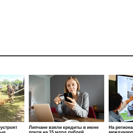
оустроят
Липчане взяли кредиты в июне
На регион
вые
почти на 15 млрд рублей
междунаро