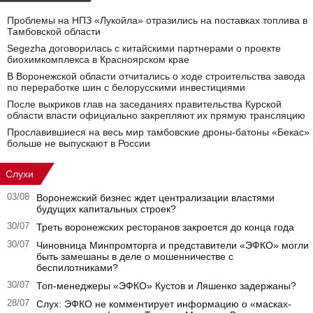
Проблемы на НПЗ «Лукойла» отразились на поставках топлива в
Тамбовской области
Segezha договорилась с китайскими партнерами о проекте
биохимкомплекса в Красноярском крае
В Воронежской области отчитались о ходе строительства завода
по переработке шин с белорусскими инвестициями
После выкриков глав на заседаниях правительства Курской
области власти официально закрепляют их прямую трансляцию
Прославившиеся на весь мир тамбовские дроны-батоны «Бекас»
больше не выпускают в России
Слухи
03/08
Воронежский бизнес ждет централизации властями
будущих капитальных строек?
30/07
Треть воронежских ресторанов закроется до конца года
30/07
Чиновница Минпромторга и представители «ЭФКО» могли
быть замешаны в деле о мошенничестве с
беспилотниками?
30/07
Топ-менеджеры «ЭФКО» Кустов и Ляшенко задержаны?
28/07
Слух: ЭФКО не комментирует информацию о «масках-