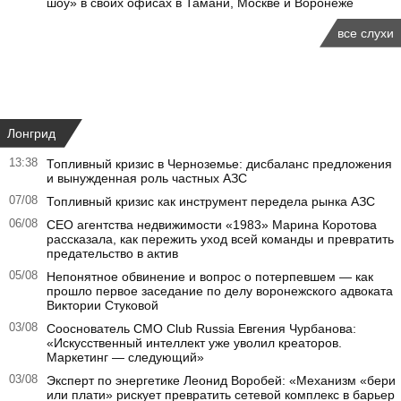
шоу» в своих офисах в Тамани, Москве и Воронеже
все слухи
Лонгрид
13:38
Топливный кризис в Черноземье: дисбаланс предложения
и вынужденная роль частных АЗС
07/08
Топливный кризис как инструмент передела рынка АЗС
06/08
CEO агентства недвижимости «1983» Марина Коротова
рассказала, как пережить уход всей команды и превратить
предательство в актив
05/08
Непонятное обвинение и вопрос о потерпевшем — как
прошло первое заседание по делу воронежского адвоката
Виктории Стуковой
03/08
Сооснователь CMO Club Russia Евгения Чурбанова:
«Искусственный интеллект уже уволил креаторов.
Маркетинг — следующий»
03/08
Эксперт по энергетике Леонид Воробей: «Механизм «бери
или плати» рискует превратить сетевой комплекс в барьер