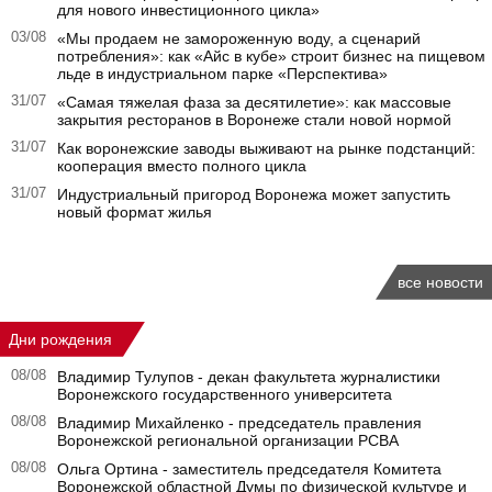
для нового инвестиционного цикла»
03/08
«Мы продаем не замороженную воду, а сценарий
потребления»: как «Айс в кубе» строит бизнес на пищевом
льде в индустриальном парке «Перспектива»
31/07
«Самая тяжелая фаза за десятилетие»: как массовые
закрытия ресторанов в Воронеже стали новой нормой
31/07
Как воронежские заводы выживают на рынке подстанций:
кооперация вместо полного цикла
31/07
Индустриальный пригород Воронежа может запустить
новый формат жилья
все новости
Дни рождения
08/08
Владимир Тулупов - декан факультета журналистики
Воронежского государственного университета
08/08
Владимир Михайленко - председатель правления
Воронежской региональной организации РСВА
08/08
Ольга Ортина - заместитель председателя Комитета
Воронежской областной Думы по физической культуре и