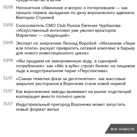
05/08
Непонятное обвинение и вопрос о потерпевшем — как
прошло первое заседание по делу воронежского адвоката
Виктории Стуковой
03/08
Сооснователь CMO Club Russia Евгения Чурбанова:
«Искусственный интеллект уже уволил креаторов.
Маркетинг — следующий»
03/08
Эксперт по энергетике Леонид Воробей: «Механизм «бери
или плати» рискует превратить сетевой комплекс в барьер
для нового инвестиционного цикла»
03/08
«Мы продаем не замороженную воду, а сценарий
потребления»: как «Айс в кубе» строит бизнес на пищевом
льде в индустриальном парке «Перспектива»
31/07
«Самая тяжелая фаза за десятилетие»: как массовые
закрытия ресторанов в Воронеже стали новой нормой
31/07
Как воронежские заводы выживают на рынке подстанций:
кооперация вместо полного цикла
31/07
Индустриальный пригород Воронежа может запустить
новый формат жилья
все новости