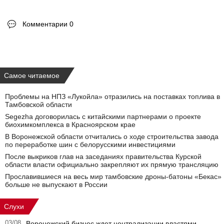
Комментарии 0
Самое читаемое
Проблемы на НПЗ «Лукойла» отразились на поставках топлива в
Тамбовской области
Segezha договорилась с китайскими партнерами о проекте
биохимкомплекса в Красноярском крае
В Воронежской области отчитались о ходе строительства завода
по переработке шин с белорусскими инвестициями
После выкриков глав на заседаниях правительства Курской
области власти официально закрепляют их прямую трансляцию
Прославившиеся на весь мир тамбовские дроны-батоны «Бекас»
больше не выпускают в России
Слухи
03/08
Воронежский бизнес ждет централизации властями