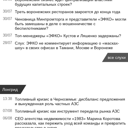
будущих капитальных строек?
30/07
Треть воронежских ресторанов закроется до конца года
30/07
Чиновница Минпромторга и представители «ЭФКО» могли
быть замешаны в деле о мошенничестве с
беспилотниками?
30/07
Топ-менеджеры «ЭФКО» Кустов и Ляшенко задержаны?
28/07
Слух: ЭФКО не комментирует информацию о «масках-
шоу» в своих офисах в Тамани, Москве и Воронеже
все слухи
Лонгрид
13:38
Топливный кризис в Черноземье: дисбаланс предложения
и вынужденная роль частных АЗС
07/08
Топливный кризис как инструмент передела рынка АЗС
06/08
CEO агентства недвижимости «1983» Марина Коротова
рассказала, как пережить уход всей команды и превратить
предательство в актив