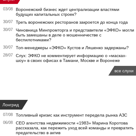
03/08
Воронежский бизнес ждет централизации властями
будущих капитальных строек?
30/07
Треть воронежских ресторанов закроется до конца года
30/07
Чиновница Минпромторга и представители «ЭФКО» могли
быть замешаны в деле о мошенничестве с
беспилотниками?
30/07
Топ-менеджеры «ЭФКО» Кустов и Ляшенко задержаны?
28/07
Слух: ЭФКО не комментирует информацию о «масках-
шоу» в своих офисах в Тамани, Москве и Воронеже
все слухи
Лонгрид
07/08
Топливный кризис как инструмент передела рынка АЗС
06/08
CEO агентства недвижимости «1983» Марина Коротова
рассказала, как пережить уход всей команды и превратить
предательство в актив