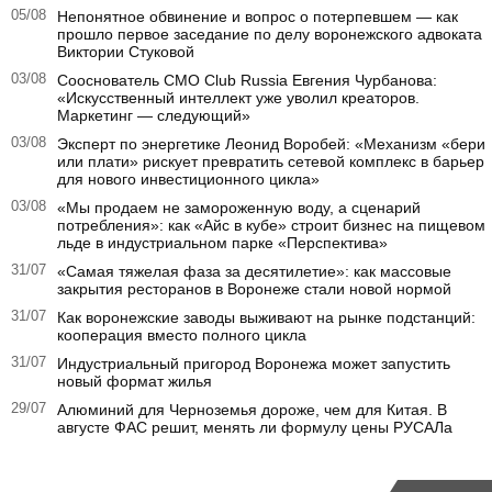
05/08
Непонятное обвинение и вопрос о потерпевшем — как
прошло первое заседание по делу воронежского адвоката
Виктории Стуковой
03/08
Сооснователь CMO Club Russia Евгения Чурбанова:
«Искусственный интеллект уже уволил креаторов.
Маркетинг — следующий»
03/08
Эксперт по энергетике Леонид Воробей: «Механизм «бери
или плати» рискует превратить сетевой комплекс в барьер
для нового инвестиционного цикла»
03/08
«Мы продаем не замороженную воду, а сценарий
потребления»: как «Айс в кубе» строит бизнес на пищевом
льде в индустриальном парке «Перспектива»
31/07
«Самая тяжелая фаза за десятилетие»: как массовые
закрытия ресторанов в Воронеже стали новой нормой
31/07
Как воронежские заводы выживают на рынке подстанций:
кооперация вместо полного цикла
31/07
Индустриальный пригород Воронежа может запустить
новый формат жилья
29/07
Алюминий для Черноземья дороже, чем для Китая. В
августе ФАС решит, менять ли формулу цены РУСАЛа