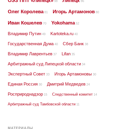
ОЭЗ ППТ «Липецк»
Липецк
98
86
Олег Королева
Игорь Артамонов
81
80
Иван Кошелев
Yokohama
70
52
Владимир Путин
Kartoteka.ru
49
40
Государственная Дума
Сбер Банк
40
38
Владимир Лаврентьев
Lifan
37
35
Арбитражный суд Липецкой области
34
Экспертный Совет
Игорь Артамоновы
33
30
Единая Россия
Дмитрий Медведев
30
24
Росприроднадзор
Следственный комитет
15
14
Арбитражный суд Тамбовской области
11
МАТЕРИАЛЫ