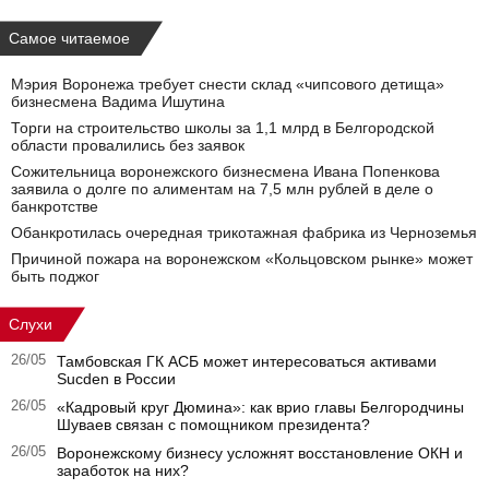
Самое читаемое
Мэрия Воронежа требует снести склад «чипсового детища»
бизнесмена Вадима Ишутина
Торги на строительство школы за 1,1 млрд в Белгородской
области провалились без заявок
Сожительница воронежского бизнесмена Ивана Попенкова
заявила о долге по алиментам на 7,5 млн рублей в деле о
банкротстве
Обанкротилась очередная трикотажная фабрика из Черноземья
Причиной пожара на воронежском «Кольцовском рынке» может
быть поджог
Слухи
26/05
Тамбовская ГК АСБ может интересоваться активами
Sucden в России
26/05
«Кадровый круг Дюмина»: как врио главы Белгородчины
Шуваев связан с помощником президента?
26/05
Воронежскому бизнесу усложнят восстановление ОКН и
заработок на них?