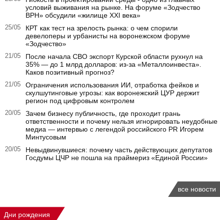
условий выживания на рынке. На форуме «Зодчество
ВРН» обсудили «жилище XXI века»
25/05
КРТ как тест на зрелость рынка: о чем спорили
девелоперы и урбанисты на воронежском форуме
«Зодчество»
21/05
После начала СВО экспорт Курской области рухнул на
35% — до 1 млрд долларов: из-за «Металлоинвеста».
Каков позитивный прогноз?
21/05
Ограничения использования ИИ, отработка фейков и
скулшутинговые угрозы: как воронежский ЦУР держит
регион под цифровым контролем
20/05
Зачем бизнесу публичность, где проходит грань
ответственности и почему нельзя игнорировать неудобные
медиа — интервью с легендой российского PR Игорем
Минтусовым
20/05
Невыдвинувшиеся: почему часть действующих депутатов
Госдумы ЦЧР не пошла на праймериз «Единой России»
все новости
Дни рождения