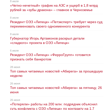
8 июля
«Четно-нечетный» график на АЗС и ущерб в 1,8 млрд
рублей за «зубы дракона» – главное в Черноземье
8 июля
Резидент ОЭЗ «Липецк» «Петэксперт» требует через суд
переименовать своего одноименного конкурента
8 июля
Губернатор Игорь Артамонов раскрыл детали
«сладкого» проекта в ОЭЗ «Липецк»
6 июля
Резидент ОЭЗ «Липецк» «ФерроГрупп» готовится
признать себя банкротом
28 июня
Топ самых читаемых новостей «Абирега» за прошедшую
неделю
26 июня
Топ самых читаемых новостей «Абирега» за пятницу, 26
июня
26 июня
«Потеряли» работы на 200 млн: подрядчик объяснил
суть конфликта с ОЭЗ «Липецк» по контракту на 1,7