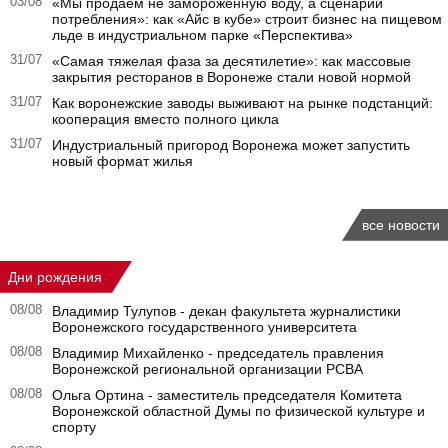
03/08
«Мы продаем не замороженную воду, а сценарий
потребления»: как «Айс в кубе» строит бизнес на пищевом
льде в индустриальном парке «Перспектива»
31/07
«Самая тяжелая фаза за десятилетие»: как массовые
закрытия ресторанов в Воронеже стали новой нормой
31/07
Как воронежские заводы выживают на рынке подстанций:
кооперация вместо полного цикла
31/07
Индустриальный пригород Воронежа может запустить
новый формат жилья
все новости
Дни рождения
08/08
Владимир Тулупов - декан факультета журналистики
Воронежского государственного университета
08/08
Владимир Михайленко - председатель правления
Воронежской региональной организации РСВА
08/08
Ольга Ортина - заместитель председателя Комитета
Воронежской областной Думы по физической культуре и
спорту