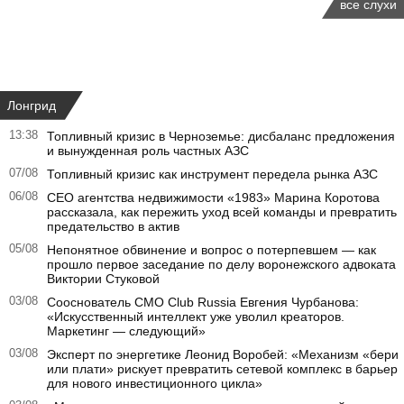
все слухи
Лонгрид
13:38
Топливный кризис в Черноземье: дисбаланс предложения
и вынужденная роль частных АЗС
07/08
Топливный кризис как инструмент передела рынка АЗС
06/08
CEO агентства недвижимости «1983» Марина Коротова
рассказала, как пережить уход всей команды и превратить
предательство в актив
05/08
Непонятное обвинение и вопрос о потерпевшем — как
прошло первое заседание по делу воронежского адвоката
Виктории Стуковой
03/08
Сооснователь CMO Club Russia Евгения Чурбанова:
«Искусственный интеллект уже уволил креаторов.
Маркетинг — следующий»
03/08
Эксперт по энергетике Леонид Воробей: «Механизм «бери
или плати» рискует превратить сетевой комплекс в барьер
для нового инвестиционного цикла»