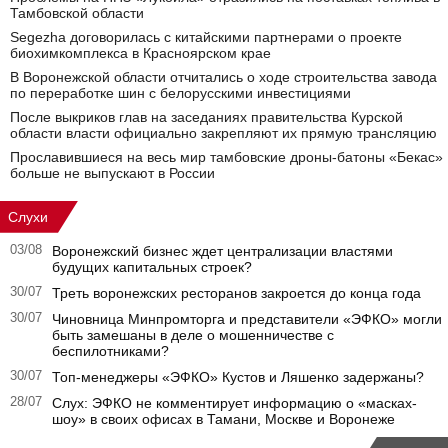
Тамбовской области
Segezha договорилась с китайскими партнерами о проекте
биохимкомплекса в Красноярском крае
В Воронежской области отчитались о ходе строительства завода
по переработке шин с белорусскими инвестициями
После выкриков глав на заседаниях правительства Курской
области власти официально закрепляют их прямую трансляцию
Прославившиеся на весь мир тамбовские дроны-батоны «Бекас»
больше не выпускают в России
Слухи
03/08
Воронежский бизнес ждет централизации властями
будущих капитальных строек?
30/07
Треть воронежских ресторанов закроется до конца года
30/07
Чиновница Минпромторга и представители «ЭФКО» могли
быть замешаны в деле о мошенничестве с
беспилотниками?
30/07
Топ-менеджеры «ЭФКО» Кустов и Ляшенко задержаны?
28/07
Слух: ЭФКО не комментирует информацию о «масках-
шоу» в своих офисах в Тамани, Москве и Воронеже