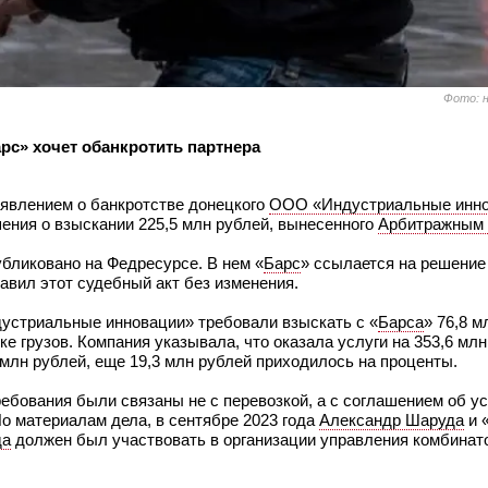
Фото: 
с» хочет обанкротить партнера
аявлением о банкротстве донецкого
ООО «Индустриальные инн
ения о взыскании 225,5 млн рублей, вынесенного
Арбитражным 
бликовано на Федресурсе. В нем «
Барс
» ссылается на решение
авил этот судебный акт без изменения.
дустриальные инновации» требовали взыскать с «
Барса
» 76,8 м
ке грузов. Компания указывала, что оказала услуги на 353,6 млн
4 млн рублей, еще 19,3 млн рублей приходилось на проценты.
ребования были связаны не с перевозкой, а с соглашением об у
По материалам дела, в сентябре 2023 года
Александр Шаруда
и 
да
должен был участвовать в организации управления комбинат