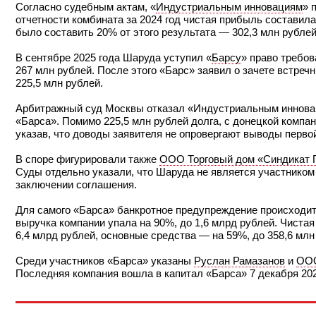
Согласно судебным актам, «
Индустриальным инновациям
» 
отчетности комбината за 2024 год чистая прибыль составил
было составить 20% от этого результата — 302,3 млн рублей
В сентябре 2025 года Шаруда уступил «
Барсу
» право требо
267 млн рублей. После этого «Барс» заявил о зачете встре
225,5 млн рублей.
Арбитражный суд Москвы отказал «Индустриальным инновац
«Барса». Помимо 225,5 млн рублей долга, с донецкой компа
указав, что доводы заявителя не опровергают выводы перво
В споре фигурировали также
ООО Торговый дом «Синдикат 
Суды отдельно указали, что Шаруда не является участником
заключении соглашения.
Для самого «Барса» банкротное предупреждение происходит 
выручка компании упала на 90%, до 1,6 млрд рублей. Чистая
6,4 млрд рублей, основные средства — на 59%, до 358,6 млн
Среди участников «Барса» указаны
Руслан Рамазанов
и
ООО
Последняя компания вошла в капитал «Барса» 7 декабря 202