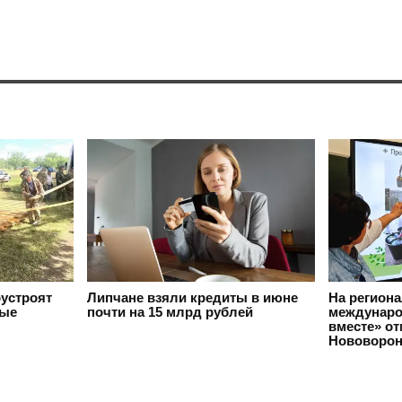
оустроят
Липчане взяли кредиты в июне
На регион
вые
почти на 15 млрд рублей
междунаро
вместе» о
Нововорон