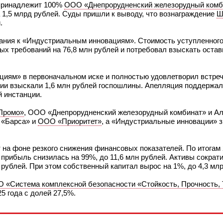
принадлежит 100%
ООО «Днепрорудненский железорудный комб
а 1,5 млрд рублей. Суды пришли к выводу, что вознаграждение
Ш
.
вания к «Индустриальным инновациям». Стоимость уступленного
чных требований на 76,8 млн рублей и потребовал взыскать ост
иям» в первоначальном иске и полностью удовлетворил встре
нии взыскали 1,6 млн рублей госпошлины. Апелляция поддержал
й инстанции.
Промо»
, ООО «Днепрорудненский железорудный комбинат» и А
 «Барса» и
ООО «Приоритет»
, а «Индустриальные инновации» з
на фоне резкого снижения финансовых показателей. По итогам 
 прибыль снизилась на 99%, до 11,6 млн рублей. Активы сократ
 рублей. При этом собственный капитал вырос на 1%, до 4,3 мл
 «Система комплексной безопасности «Стойкость, Прочность,
5 года с долей 27,5%.