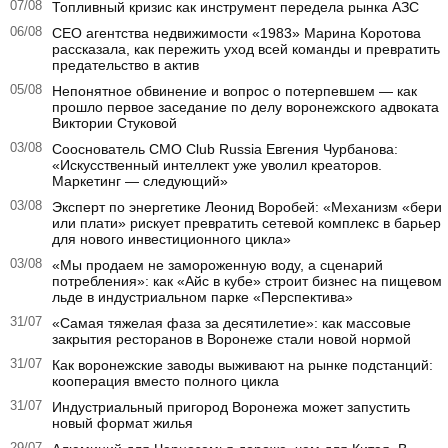
07/08
Топливный кризис как инструмент передела рынка АЗС
06/08
CEO агентства недвижимости «1983» Марина Коротова
рассказала, как пережить уход всей команды и превратить
предательство в актив
05/08
Непонятное обвинение и вопрос о потерпевшем — как
прошло первое заседание по делу воронежского адвоката
Виктории Стуковой
03/08
Сооснователь CMO Club Russia Евгения Чурбанова:
«Искусственный интеллект уже уволил креаторов.
Маркетинг — следующий»
03/08
Эксперт по энергетике Леонид Воробей: «Механизм «бери
или плати» рискует превратить сетевой комплекс в барьер
для нового инвестиционного цикла»
03/08
«Мы продаем не замороженную воду, а сценарий
потребления»: как «Айс в кубе» строит бизнес на пищевом
льде в индустриальном парке «Перспектива»
31/07
«Самая тяжелая фаза за десятилетие»: как массовые
закрытия ресторанов в Воронеже стали новой нормой
31/07
Как воронежские заводы выживают на рынке подстанций:
кооперация вместо полного цикла
31/07
Индустриальный пригород Воронежа может запустить
новый формат жилья