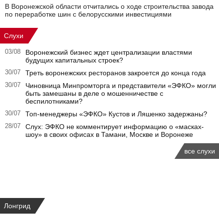
В Воронежской области отчитались о ходе строительства завода
по переработке шин с белорусскими инвестициями
Слухи
03/08
Воронежский бизнес ждет централизации властями
будущих капитальных строек?
30/07
Треть воронежских ресторанов закроется до конца года
30/07
Чиновница Минпромторга и представители «ЭФКО» могли
быть замешаны в деле о мошенничестве с
беспилотниками?
30/07
Топ-менеджеры «ЭФКО» Кустов и Ляшенко задержаны?
28/07
Слух: ЭФКО не комментирует информацию о «масках-
шоу» в своих офисах в Тамани, Москве и Воронеже
все слухи
Лонгрид