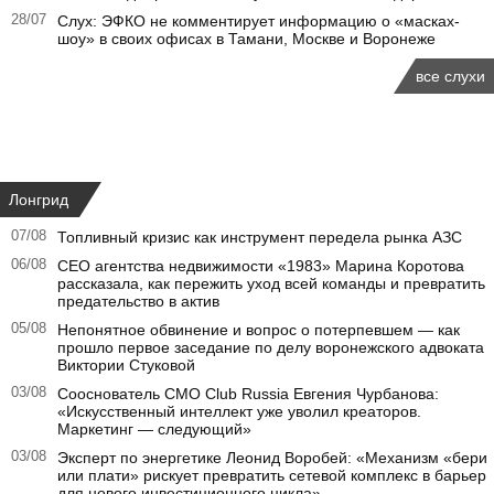
28/07
Слух: ЭФКО не комментирует информацию о «масках-
шоу» в своих офисах в Тамани, Москве и Воронеже
все слухи
Лонгрид
07/08
Топливный кризис как инструмент передела рынка АЗС
06/08
CEO агентства недвижимости «1983» Марина Коротова
рассказала, как пережить уход всей команды и превратить
предательство в актив
05/08
Непонятное обвинение и вопрос о потерпевшем — как
прошло первое заседание по делу воронежского адвоката
Виктории Стуковой
03/08
Сооснователь CMO Club Russia Евгения Чурбанова:
«Искусственный интеллект уже уволил креаторов.
Маркетинг — следующий»
03/08
Эксперт по энергетике Леонид Воробей: «Механизм «бери
или плати» рискует превратить сетевой комплекс в барьер
для нового инвестиционного цикла»