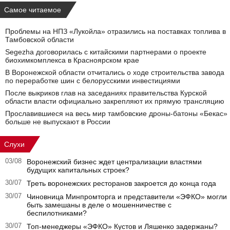
Самое читаемое
Проблемы на НПЗ «Лукойла» отразились на поставках топлива в
Тамбовской области
Segezha договорилась с китайскими партнерами о проекте
биохимкомплекса в Красноярском крае
В Воронежской области отчитались о ходе строительства завода
по переработке шин с белорусскими инвестициями
После выкриков глав на заседаниях правительства Курской
области власти официально закрепляют их прямую трансляцию
Прославившиеся на весь мир тамбовские дроны-батоны «Бекас»
больше не выпускают в России
Слухи
03/08
Воронежский бизнес ждет централизации властями
будущих капитальных строек?
30/07
Треть воронежских ресторанов закроется до конца года
30/07
Чиновница Минпромторга и представители «ЭФКО» могли
быть замешаны в деле о мошенничестве с
беспилотниками?
30/07
Топ-менеджеры «ЭФКО» Кустов и Ляшенко задержаны?