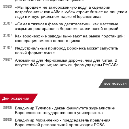
03/08
«Мы продаем не замороженную воду, а сценарий
потребления»: как «Айс в кубе» строит бизнес на пищевом
льде в индустриальном парке «Перспектива»
31/07
«Самая тяжелая фаза за десятилетие»: как массовые
закрытия ресторанов в Воронеже стали новой нормой
31/07
Как воронежские заводы выживают на рынке подстанций:
кооперация вместо полного цикла
31/07
Индустриальный пригород Воронежа может запустить
новый формат жилья
29/07
Алюминий для Черноземья дороже, чем для Китая. В
августе ФАС решит, менять ли формулу цены РУСАЛа
все новости
Дни рождения
08/08
Владимир Тулупов - декан факультета журналистики
Воронежского государственного университета
08/08
Владимир Михайленко - председатель правления
Воронежской региональной организации РСВА