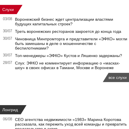
Слухи
03/08
Воронежский бизнес ждет централизации властями
будущих капитальных строек?
30/07
Треть воронежских ресторанов закроется до конца года
30/07
Чиновница Минпромторга и представители «ЭФКО» могли
быть замешаны в деле о мошенничестве с
беспилотниками?
30/07
Топ-менеджеры «ЭФКО» Кустов и Ляшенко задержаны?
28/07
Слух: ЭФКО не комментирует информацию о «масках-
шоу» в своих офисах в Тамани, Москве и Воронеже
все слухи
Лонгрид
06/08
CEO агентства недвижимости «1983» Марина Коротова
рассказала, как пережить уход всей команды и превратить
предательство в актив