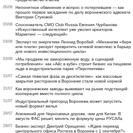
05/08
Непонятное обвинение и вопрос о потерпевшем — как
прошло первое заседание по делу воронежского адвоката
Виктории Стуковой
03/08
Сооснователь CMO Club Russia Евгения Чурбанова:
«Искусственный интеллект уже уволил креаторов.
Маркетинг — следующий»
03/08
Эксперт по энергетике Леонид Воробей: «Механизм «бери
или плати» рискует превратить сетевой комплекс в барьер
для нового инвестиционного цикла»
03/08
«Мы продаем не замороженную воду, а сценарий
потребления»: как «Айс в кубе» строит бизнес на пищевом
льде в индустриальном парке «Перспектива»
31/07
«Самая тяжелая фаза за десятилетие»: как массовые
закрытия ресторанов в Воронеже стали новой нормой
31/07
Как воронежские заводы выживают на рынке подстанций:
кооперация вместо полного цикла
31/07
Индустриальный пригород Воронежа может запустить
новый формат жилья
29/07
Алюминий для Черноземья дороже, чем для Китая. В
августе ФАС решит, менять ли формулу цены РУСАЛа
29/07
Бизнес-эксперт Дмитрий Орищенко: «Ждем переезд
центрального офиса Ростеха в Воронеж с 1 сентября?»