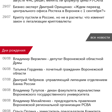
августе ФАС решит, менять ли формулу цены РУСАЛа
29/07
Бизнес-эксперт Дмитрий Орищенко: «Ждем переезд
центрального офиса Ростеха в Воронеж с 1 сентября?»
29/07
Крипту пустили в Россию, но не в расчеты: что изменит
закон о легализации криптовалюты
все новости
Дни рождения
06/08
Владимир Верзилин - депутат Воронежской областной
Думы
06/08
Татьяна Гордеева - почетный гражданин Воронежской
области
07/08
Дмитрий Чебряков -управляющий липецким отделением
Банка России
08/08
Владимир Тулупов - декан факультета журналистики
Воронежского государственного университета
08/08
Владимир Михайленко - председатель правления
Воронежской региональной организации РСВА
08/08
Ольга Ортина - заместитель председателя Комитета