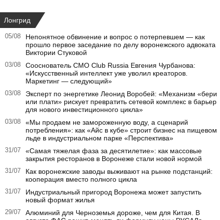
Лонгрид
05/08
Непонятное обвинение и вопрос о потерпевшем — как
прошло первое заседание по делу воронежского адвоката
Виктории Стуковой
03/08
Сооснователь CMO Club Russia Евгения Чурбанова:
«Искусственный интеллект уже уволил креаторов.
Маркетинг — следующий»
03/08
Эксперт по энергетике Леонид Воробей: «Механизм «бери
или плати» рискует превратить сетевой комплекс в барьер
для нового инвестиционного цикла»
03/08
«Мы продаем не замороженную воду, а сценарий
потребления»: как «Айс в кубе» строит бизнес на пищевом
льде в индустриальном парке «Перспектива»
31/07
«Самая тяжелая фаза за десятилетие»: как массовые
закрытия ресторанов в Воронеже стали новой нормой
31/07
Как воронежские заводы выживают на рынке подстанций:
кооперация вместо полного цикла
31/07
Индустриальный пригород Воронежа может запустить
новый формат жилья
29/07
Алюминий для Черноземья дороже, чем для Китая. В