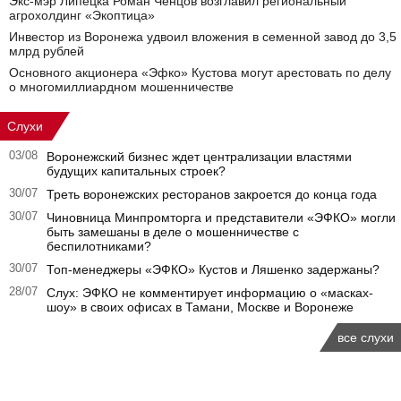
Экс-мэр Липецка Роман Ченцов возглавил региональный
агрохолдинг «Экоптица»
Инвестор из Воронежа удвоил вложения в семенной завод до 3,5
млрд рублей
Основного акционера «Эфко» Кустова могут арестовать по делу
о многомиллиардном мошенничестве
Слухи
03/08
Воронежский бизнес ждет централизации властями
будущих капитальных строек?
30/07
Треть воронежских ресторанов закроется до конца года
30/07
Чиновница Минпромторга и представители «ЭФКО» могли
быть замешаны в деле о мошенничестве с
беспилотниками?
30/07
Топ-менеджеры «ЭФКО» Кустов и Ляшенко задержаны?
28/07
Слух: ЭФКО не комментирует информацию о «масках-
шоу» в своих офисах в Тамани, Москве и Воронеже
все слухи