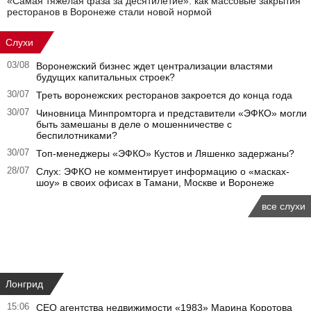
«Самая тяжелая фаза за десятилетие»: как массовые закрытия
ресторанов в Воронеже стали новой нормой
Слухи
03/08
Воронежский бизнес ждет централизации властями
будущих капитальных строек?
30/07
Треть воронежских ресторанов закроется до конца года
30/07
Чиновница Минпромторга и представители «ЭФКО» могли
быть замешаны в деле о мошенничестве с
беспилотниками?
30/07
Топ-менеджеры «ЭФКО» Кустов и Ляшенко задержаны?
28/07
Слух: ЭФКО не комментирует информацию о «масках-
шоу» в своих офисах в Тамани, Москве и Воронеже
все слухи
Лонгрид
15:06
CEO агентства недвижимости «1983» Марина Коротова