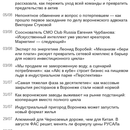
рассказала, как пережить уход всей команды и превратить
предательство в актив
05/08
Непонятное обвинение и вопрос о потерпевшем — как
прошло первое заседание по делу воронежского адвоката
Виктории Стуковой
03/08
Сооснователь CMO Club Russia Евгения Чурбанова:
«Искусственный интеллект уже уволил креаторов.
Маркетинг — следующий»
03/08
Эксперт по энергетике Леонид Воробей: «Механизм «бери
или плати» рискует превратить сетевой комплекс в барьер
для нового инвестиционного цикла»
03/08
«Мы продаем не замороженную воду, а сценарий
потребления»: как «Айс в кубе» строит бизнес на пищевом
льде в индустриальном парке «Перспектива»
31/07
«Самая тяжелая фаза за десятилетие»: как массовые
закрытия ресторанов в Воронеже стали новой нормой
31/07
Как воронежские заводы выживают на рынке подстанций:
кооперация вместо полного цикла
31/07
Индустриальный пригород Воронежа может запустить
новый формат жилья
29/07
Алюминий для Черноземья дороже, чем для Китая. В
августе ФАС решит, менять ли формулу цены РУСАЛа