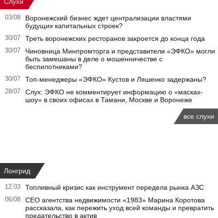
Слухи
03/08
Воронежский бизнес ждет централизации властями
будущих капитальных строек?
30/07
Треть воронежских ресторанов закроется до конца года
30/07
Чиновница Минпромторга и представители «ЭФКО» могли
быть замешаны в деле о мошенничестве с
беспилотниками?
30/07
Топ-менеджеры «ЭФКО» Кустов и Ляшенко задержаны?
28/07
Слух: ЭФКО не комментирует информацию о «масках-
шоу» в своих офисах в Тамани, Москве и Воронеже
все слухи
Лонгрид
12:03
Топливный кризис как инструмент передела рынка АЗС
06/08
CEO агентства недвижимости «1983» Марина Коротова
рассказала, как пережить уход всей команды и превратить
предательство в актив