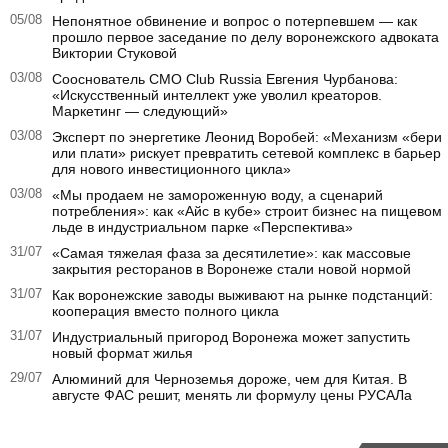
05/08
Непонятное обвинение и вопрос о потерпевшем — как
прошло первое заседание по делу воронежского адвоката
Виктории Стуковой
03/08
Сооснователь CMO Club Russia Евгения Чурбанова:
«Искусственный интеллект уже уволил креаторов.
Маркетинг — следующий»
03/08
Эксперт по энергетике Леонид Воробей: «Механизм «бери
или плати» рискует превратить сетевой комплекс в барьер
для нового инвестиционного цикла»
03/08
«Мы продаем не замороженную воду, а сценарий
потребления»: как «Айс в кубе» строит бизнес на пищевом
льде в индустриальном парке «Перспектива»
31/07
«Самая тяжелая фаза за десятилетие»: как массовые
закрытия ресторанов в Воронеже стали новой нормой
31/07
Как воронежские заводы выживают на рынке подстанций:
кооперация вместо полного цикла
31/07
Индустриальный пригород Воронежа может запустить
новый формат жилья
29/07
Алюминий для Черноземья дороже, чем для Китая. В
августе ФАС решит, менять ли формулу цены РУСАЛа