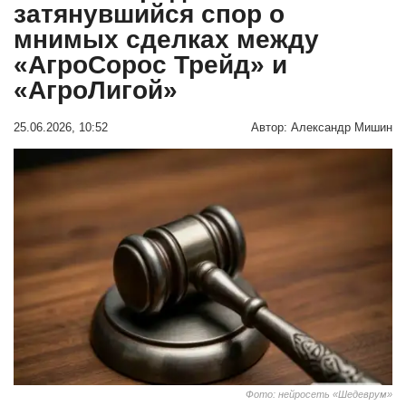
затянувшийся спор о
мнимых сделках между
«АгроСорос Трейд» и
«АгроЛигой»
25.06.2026, 10:52
Автор:
Александр Мишин
Фото: нейросеть «Шедеврум»