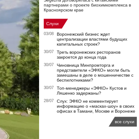
Segezha договорилась с китайскими
партнерами о проекте биохимкомплекса в
Красноярском крае
Слухи
03/08
Воронежский бизнес ждет
централизации властями будущих
капитальных строек?
30/07
Треть воронежских ресторанов
закроется до конца года
30/07
Чиновница Минпромторга и
представители «ЭФКО» могли быть
замешаны в деле о мошенничестве с
беспилотниками?
30/07
Топ-менеджеры «ЭФКО» Кустов и
Ляшенко задержаны?
28/07
Слух: ЭФКО не комментирует
информацию о «масках-шоу» в своих
офисах в Тамани, Москве и Воронеже
все слухи