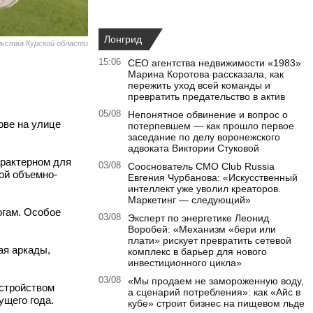
Лонгрид
льства Курской области
15:06
CEO агентства недвижимости «1983»
Марина Коротова рассказала, как
пережить уход всей команды и
превратить предательство в актив
05/08
Непонятное обвинение и вопрос о
ове на улице
потерпевшем — как прошло первое
заседание по делу воронежского
адвоката Виктории Стуковой
арактерном для
03/08
Сооснователь CMO Club Russia
ой объемно-
Евгения Чурбанова: «Искусственный
интеллект уже уволил креаторов.
Маркетинг — следующий»
огам. Особое
03/08
Эксперт по энергетике Леонид
Воробей: «Механизм «бери или
плати» рискует превратить сетевой
ая аркады,
комплекс в барьер для нового
инвестиционного цикла»
03/08
«Мы продаем не замороженную воду,
устройством
а сценарий потребления»: как «Айс в
щего года.
кубе» строит бизнес на пищевом льде