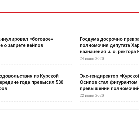
аннулировал «ботовое»
Госдума досрочно прекр
е о запрете вейпов
полномочия депутата Хар
назначения и. о. ректора 
24 июня 2026
одовольствия из Курской
Экс-гендиректор «Курск
середине года превысил 530
Осипов стал фигурантом 
ров
превышении полномочи
22 июня 2026