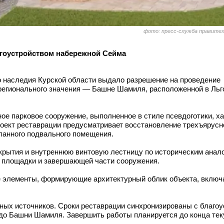
фото: пресс-служба правите
гоустройством набережной Сейма
о наследия Курской области выдало разрешение на проведение
 регионального значения — Башне Шамиля, расположенной в Льг
ое парковое сооружение, выполненное в стиле псевдоготики, х
роект реставрации предусматривает восстановление трехъярусн
панного подвального помещения.
крытия и внутреннюю винтовую лестницу по историческим анал
й площадки и завершающей части сооружения.
ые элементы, формирующие архитектурный облик объекта, включ
ных источников. Сроки реставрации синхронизированы с благо
до Башни Шамиля. Завершить работы планируется до конца теку