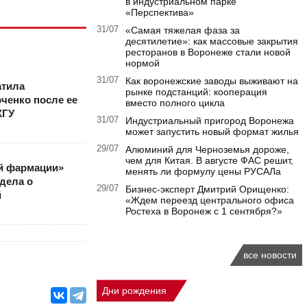
в индустриальном парке
«Перспектива»
31/07
«Самая тяжелая фаза за
десятилетие»: как массовые закрытия
ресторанов в Воронеже стали новой
нормой
31/07
Как воронежские заводы выживают на
атила
рынке подстанций: кооперация
ченко после ее
вместо полного цикла
КГУ
31/07
Индустриальный пригород Воронежа
может запустить новый формат жилья
29/07
Алюминий для Черноземья дороже,
чем для Китая. В августе ФАС решит,
ой фармации»
менять ли формулу цены РУСАЛа
дела о
29/07
Бизнес-эксперт Дмитрий Орищенко:
й
«Ждем переезд центрального офиса
Ростеха в Воронеж с 1 сентября?»
все новости
Дни рождения