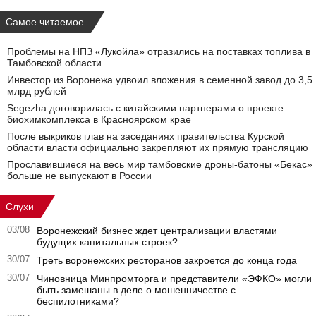
Самое читаемое
Проблемы на НПЗ «Лукойла» отразились на поставках топлива в
Тамбовской области
Инвестор из Воронежа удвоил вложения в семенной завод до 3,5
млрд рублей
Segezha договорилась с китайскими партнерами о проекте
биохимкомплекса в Красноярском крае
После выкриков глав на заседаниях правительства Курской
области власти официально закрепляют их прямую трансляцию
Прославившиеся на весь мир тамбовские дроны-батоны «Бекас»
больше не выпускают в России
Слухи
03/08
Воронежский бизнес ждет централизации властями
будущих капитальных строек?
30/07
Треть воронежских ресторанов закроется до конца года
30/07
Чиновница Минпромторга и представители «ЭФКО» могли
быть замешаны в деле о мошенничестве с
беспилотниками?