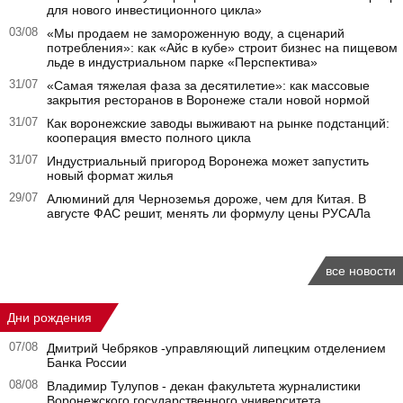
для нового инвестиционного цикла»
03/08
«Мы продаем не замороженную воду, а сценарий
потребления»: как «Айс в кубе» строит бизнес на пищевом
льде в индустриальном парке «Перспектива»
31/07
«Самая тяжелая фаза за десятилетие»: как массовые
закрытия ресторанов в Воронеже стали новой нормой
31/07
Как воронежские заводы выживают на рынке подстанций:
кооперация вместо полного цикла
31/07
Индустриальный пригород Воронежа может запустить
новый формат жилья
29/07
Алюминий для Черноземья дороже, чем для Китая. В
августе ФАС решит, менять ли формулу цены РУСАЛа
все новости
Дни рождения
07/08
Дмитрий Чебряков -управляющий липецким отделением
Банка России
08/08
Владимир Тулупов - декан факультета журналистики
Воронежского государственного университета