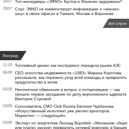
30/07
Топ-менеджеры «ЭФКО» Кустов и Ляшенко задержаны?
28/07
Слух: ЭФКО не комментирует информацию о «масках-
шоу» в своих офисах в Тамани, Москве и Воронеже
все слухи
Лонгрид
12:03
Топливный кризис как инструмент передела рынка АЗС
06/08
CEO агентства недвижимости «1983» Марина Коротова
рассказала, как пережить уход всей команды и превратить
предательство в актив
05/08
Непонятное обвинение и вопрос о потерпевшем — как
прошло первое заседание по делу воронежского адвоката
Виктории Стуковой
03/08
Сооснователь CMO Club Russia Евгения Чурбанова:
«Искусственный интеллект уже уволил креаторов.
Маркетинг — следующий»
03/08
Эксперт по энергетике Леонид Воробей: «Механизм «бери
или плати» рискует превратить сетевой комплекс в барьер