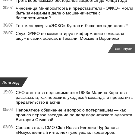
30/07
Треть воронежских ресторанов закроется до конца года
30/07
Чиновница Минпромторга и представители «ЭФКО» могли
быть замешаны в деле о мошенничестве с
беспилотниками?
30/07
Топ-менеджеры «ЭФКО» Кустов и Ляшенко задержаны?
28/07
Слух: ЭФКО не комментирует информацию о «масках-
шоу» в своих офисах в Тамани, Москве и Воронеже
все слухи
Лонгрид
15:06
CEO агентства недвижимости «1983» Марина Коротова
рассказала, как пережить уход всей команды и превратить
предательство в актив
05/08
Непонятное обвинение и вопрос о потерпевшем — как
прошло первое заседание по делу воронежского адвоката
Виктории Стуковой
03/08
Сооснователь CMO Club Russia Евгения Чурбанова:
«Искусственный интеллект уже уволил креаторов.