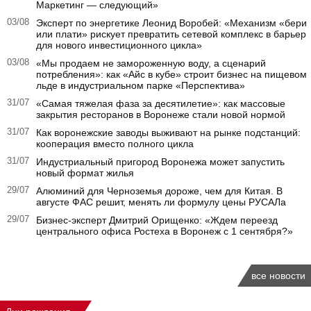
Маркетинг — следующий»
03/08
Эксперт по энергетике Леонид Воробей: «Механизм «бери
или плати» рискует превратить сетевой комплекс в барьер
для нового инвестиционного цикла»
03/08
«Мы продаем не замороженную воду, а сценарий
потребления»: как «Айс в кубе» строит бизнес на пищевом
льде в индустриальном парке «Перспектива»
31/07
«Самая тяжелая фаза за десятилетие»: как массовые
закрытия ресторанов в Воронеже стали новой нормой
31/07
Как воронежские заводы выживают на рынке подстанций:
кооперация вместо полного цикла
31/07
Индустриальный пригород Воронежа может запустить
новый формат жилья
29/07
Алюминий для Черноземья дороже, чем для Китая. В
августе ФАС решит, менять ли формулу цены РУСАЛа
29/07
Бизнес-эксперт Дмитрий Орищенко: «Ждем переезд
центрального офиса Ростеха в Воронеж с 1 сентября?»
все новости