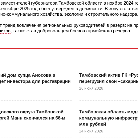
заместителей губернатора Тамбовской области в ноябре 2024 г
сентябре 2025 года был утвержден в должности. В зону его отве
но-коммунального хозяйства, экологии и строительного надзора
 тренд вовлечения региональных руководителей в резерв: на п
ников
, также став добровольцем боевого армейского резерва.
ий дом купца Аносова в
Тамбовский актив ГК «Ру
ет инвестора для реставрации
перегрузил свои «сахар
26 июня 2026
овского округа Тамбовской
Тамбовская область мод
ргей Манн скончался на 66-м
коммунальную инфрастру
млн рублей
24 июня 2026