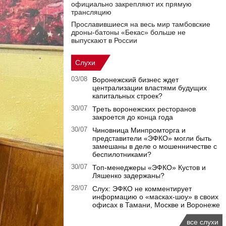
официально закрепляют их прямую
трансляцию
Прославившиеся на весь мир тамбовские
дроны-батоны «Бекас» больше не
выпускают в России
Слухи
03/08
Воронежский бизнес ждет
централизации властями будущих
капитальных строек?
30/07
Треть воронежских ресторанов
закроется до конца года
30/07
Чиновница Минпромторга и
представители «ЭФКО» могли быть
замешаны в деле о мошенничестве с
беспилотниками?
30/07
Топ-менеджеры «ЭФКО» Кустов и
Ляшенко задержаны?
28/07
Слух: ЭФКО не комментирует
информацию о «масках-шоу» в своих
офисах в Тамани, Москве и Воронеже
все слухи