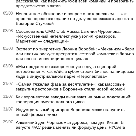
рассказала, как пережить уход всей команды и превратить
предательство в актив
05/08
Непонятное обвинение и вопрос о потерпевшем — как
прошло первое заседание по делу воронежского адвоката
Виктории Стуковой
03/08
Сооснователь CMO Club Russia Евгения Чурбанова:
«Искусственный интеллект уже уволил креаторов.
Маркетинг — следующий»
03/08
Эксперт по энергетике Леонид Воробей: «Механизм «бери
или плати» рискует превратить сетевой комплекс в барьер
для нового инвестиционного цикла»
03/08
«Мы продаем не замороженную воду, а сценарий
потребления»: как «Айс в кубе» строит бизнес на пищевом
льде в индустриальном парке «Перспектива»
31/07
«Самая тяжелая фаза за десятилетие»: как массовые
закрытия ресторанов в Воронеже стали новой нормой
31/07
Как воронежские заводы выживают на рынке подстанций:
кооперация вместо полного цикла
31/07
Индустриальный пригород Воронежа может запустить
новый формат жилья
29/07
Алюминий для Черноземья дороже, чем для Китая. В
августе ФАС решит, менять ли формулу цены РУСАЛа