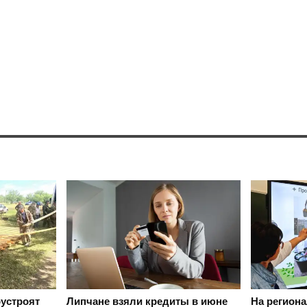
оустроят
Липчане взяли кредиты в июне
На регион