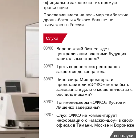
официально закрепляют их прямую
трансляцию
Прославившиеся на весь мир тамбовские
дроны-батоны «Бекас» больше не
выпускают в России
Слухи
03/08
Воронежский бизнес ждет
централизации властями будущих
капитальных строек?
30/07
Треть воронежских ресторанов
закроется до конца года
30/07
Чиновница Минпромторга и
представители «ЭФКО» могли быть
замешаны в деле о мошенничестве с
беспилотниками?
30/07
Топ-менеджеры «ЭФКО» Кустов и
Ляшенко задержаны?
28/07
Слух: ЭФКО не комментирует
информацию о «масках-шоу» в своих
офисах в Тамани, Москве и Воронеже
все слухи