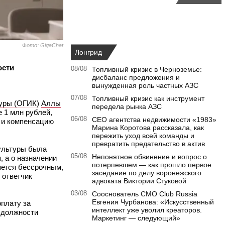
Фото: GigaChat
Лонгрид
ости
08/08
Топливный кризис в Черноземье:
дисбаланс предложения и
вынужденная роль частных АЗС
07/08
Топливный кризис как инструмент
туры (ОГИК)
Аллы
передела рынка АЗС
 1 млн рублей,
06/08
CEO агентства недвижимости «1983»
 и компенсацию
Марина Коротова рассказала, как
пережить уход всей команды и
превратить предательство в актив
культуры была
05/08
Непонятное обвинение и вопрос о
 а о назначении
потерпевшем — как прошло первое
ляется бессрочным,
заседание по делу воронежского
 ответчик
адвоката Виктории Стуковой
03/08
Сооснователь CMO Club Russia
Евгения Чурбанова: «Искусственный
плату за
интеллект уже уволил креаторов.
 должности
Маркетинг — следующий»