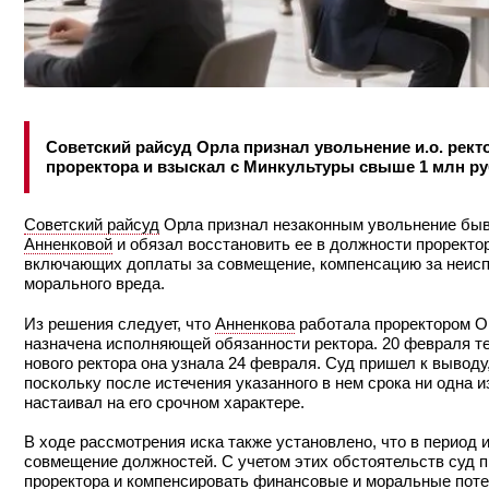
Советский райсуд Орла признал увольнение и.о. рек
проректора и взыскал с Минкультуры свыше 1 млн ру
Советский райсуд
Орла признал незаконным увольнение быв
Анненковой
и обязал восстановить ее в должности проректо
включающих доплаты за совмещение, компенсацию за неиспо
морального вреда.
Из решения следует, что
Анненкова
работала проректором ОГ
назначена исполняющей обязанности ректора. 20 февраля те
нового ректора она узнала 24 февраля. Суд пришел к выводу
поскольку после истечения указанного в нем срока ни одна и
настаивал на его срочном характере.
В ходе рассмотрения иска также установлено, что в период
совмещение должностей. С учетом этих обстоятельств суд п
проректора и компенсировать финансовые и моральные поте