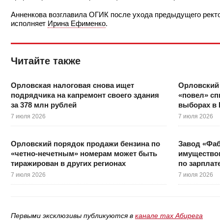
Анненкова возглавила ОГИК после ухода предыдущего рект
исполняет
Ирина Ефименко
.
Читайте также
Орловская налоговая снова ищет
Орловский
подрядчика на капремонт своего здания
«повел» сп
за 378 млн рублей
выборах в
7 июля 2026
7 июля 2026
Орловский порядок продажи бензина по
Завод «Фаб
«четно-нечетным» номерам может быть
имуществом
тиражирован в других регионах
по зарплат
7 июля 2026
7 июля 2026
Первыми эксклюзивы публикуются в
канале max Абирега