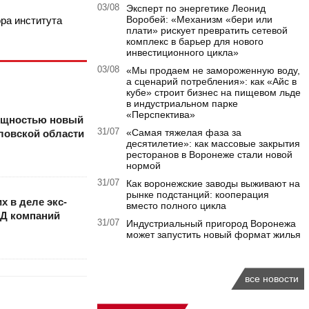
03/08
Эксперт по энергетике Леонид
Воробей: «Механизм «бери или
ора института
плати» рискует превратить сетевой
комплекс в барьер для нового
инвестиционного цикла»
03/08
«Мы продаем не замороженную воду,
а сценарий потребления»: как «Айс в
кубе» строит бизнес на пищевом льде
в индустриальном парке
«Перспектива»
ощностью новый
31/07
«Самая тяжелая фаза за
ловской области
десятилетие»: как массовые закрытия
ресторанов в Воронеже стали новой
нормой
31/07
Как воронежские заводы выживают на
рынке подстанций: кооперация
 в деле экс-
вместо полного цикла
Д компаний
31/07
Индустриальный пригород Воронежа
может запустить новый формат жилья
все новости