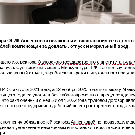
тора ОГИК Анненковой незаконным, восстановил ее в должн
блей компенсации за доплаты, отпуск и моральный вред.
шего и.о. ректора
Орловского государственного института куль
ра вуза. Суд также взыскал с
Минкультуры
РФ в ее пользу более
льзованный отпуск, заработок за время вынужденного прогула
ИК с августа 2021 года, а 12 ноября 2025 года по приказу Мин
кущего года ее уволили без заблаговременного предупреждения,
, что заключенный с ней 5 июля 2022 года трудовой договор яв
з сторон не предприняла действий по его расторжению, тогда как
 исполнения обязанностей ректора
Анненковой
не производили до
ризнал увольнение незаконным и постановил восстановить ее в
ри.