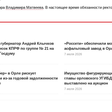
ора
Владимира Матвеева
. В настоящее время обязанности рект
 губернатор Андрей Клычков
«Россети» обеспечили м
исок КПРФ по группе № 21 на
асфальтовый завод в Ор
 Госдуму
7 июля 2026
ер» в Орле рискует
Имущество фигурирующих
 из-за годовой задолженности
главы орловского УГИБД
е
выставлено на аукцион
7 июля 2026