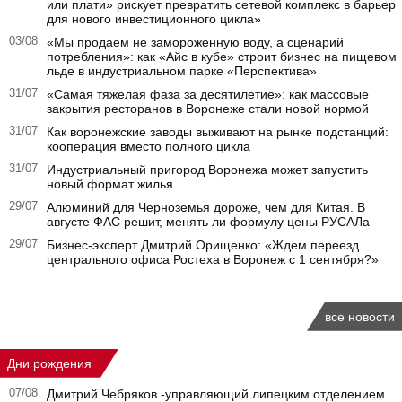
или плати» рискует превратить сетевой комплекс в барьер
для нового инвестиционного цикла»
03/08
«Мы продаем не замороженную воду, а сценарий
потребления»: как «Айс в кубе» строит бизнес на пищевом
льде в индустриальном парке «Перспектива»
31/07
«Самая тяжелая фаза за десятилетие»: как массовые
закрытия ресторанов в Воронеже стали новой нормой
31/07
Как воронежские заводы выживают на рынке подстанций:
кооперация вместо полного цикла
31/07
Индустриальный пригород Воронежа может запустить
новый формат жилья
29/07
Алюминий для Черноземья дороже, чем для Китая. В
августе ФАС решит, менять ли формулу цены РУСАЛа
29/07
Бизнес-эксперт Дмитрий Орищенко: «Ждем переезд
центрального офиса Ростеха в Воронеж с 1 сентября?»
все новости
Дни рождения
07/08
Дмитрий Чебряков -управляющий липецким отделением