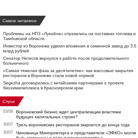
Самое читаемое
Проблемы на НПЗ «Лукойла» отразились на поставках топлива в
Тамбовской области
Инвестор из Воронежа удвоил вложения в семенной завод до 3,5
млрд рублей
Сенатор Нетесов вернулся к работе после продолжительного
больничного
«Самая тяжелая фаза за десятилетие»: как массовые закрытия
ресторанов в Воронеже стали новой нормой
Segezha договорилась с китайскими партнерами о проекте
биохимкомплекса в Красноярском крае
Слухи
03/08
Воронежский бизнес ждет централизации властями
будущих капитальных строек?
30/07
Треть воронежских ресторанов закроется до конца года
30/07
Чиновница Минпромторга и представители «ЭФКО» могли
быть замешаны в деле о мошенничестве с