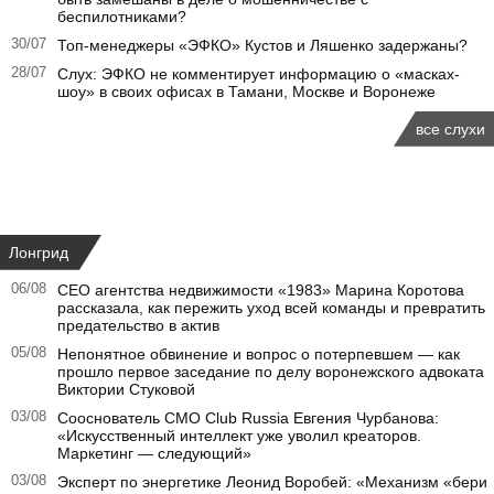
беспилотниками?
30/07
Топ-менеджеры «ЭФКО» Кустов и Ляшенко задержаны?
28/07
Слух: ЭФКО не комментирует информацию о «масках-
шоу» в своих офисах в Тамани, Москве и Воронеже
все слухи
Лонгрид
06/08
CEO агентства недвижимости «1983» Марина Коротова
рассказала, как пережить уход всей команды и превратить
предательство в актив
05/08
Непонятное обвинение и вопрос о потерпевшем — как
прошло первое заседание по делу воронежского адвоката
Виктории Стуковой
03/08
Сооснователь CMO Club Russia Евгения Чурбанова:
«Искусственный интеллект уже уволил креаторов.
Маркетинг — следующий»
03/08
Эксперт по энергетике Леонид Воробей: «Механизм «бери