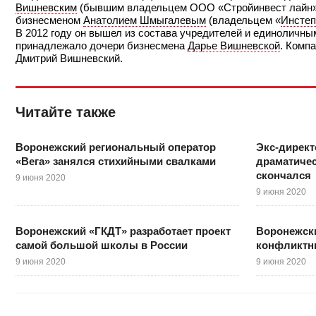
Вишневским
(бывшим владельцем ООО «Стройинвест лайн»,
бизнесменом
Анатолием Шмыгалевым
(владельцем «
Инстеп
В 2012 году он вышел из состава учредителей и единоличн
принадлежало дочери бизнесмена
Дарье Вишневской
. Комп
Дмитрий Вишневский.
Читайте также
Воронежский региональный оператор
Экс-директ
«Вега» занялся стихийными свалками
драматичес
скончался
9 июня 2020
9 июня 2020
Воронежский «ГКДТ» разработает проект
Воронежск
самой большой школы в России
конфликтн
9 июня 2020
9 июня 2020