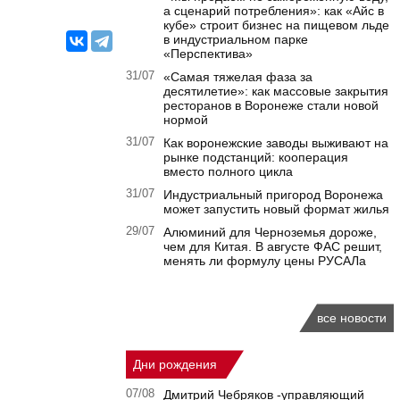
а сценарий потребления»: как «Айс в
кубе» строит бизнес на пищевом льде
в индустриальном парке
«Перспектива»
31/07
«Самая тяжелая фаза за
десятилетие»: как массовые закрытия
ресторанов в Воронеже стали новой
нормой
31/07
Как воронежские заводы выживают на
рынке подстанций: кооперация
вместо полного цикла
31/07
Индустриальный пригород Воронежа
может запустить новый формат жилья
29/07
Алюминий для Черноземья дороже,
чем для Китая. В августе ФАС решит,
менять ли формулу цены РУСАЛа
все новости
Дни рождения
07/08
Дмитрий Чебряков -управляющий