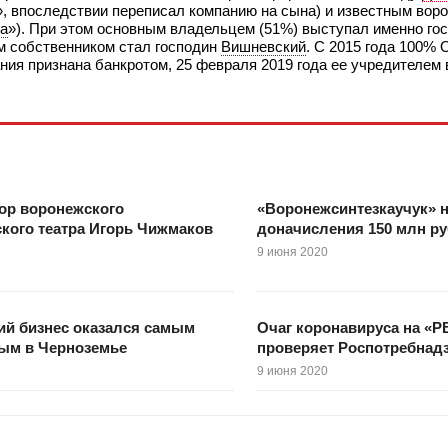
 впоследствии переписал компанию на сына) и известным вор
а
»). При этом основным владельцем (51%) выступал именно го
ым собственником стал господин
Вишневский
. С 2015 года 100%
ания признана банкротом, 25 февраля 2019 года ее учредителем 
ор воронежского
«Воронежсинтезкаучук» н
кого театра Игорь Чижмаков
доначисления 150 млн ру
9 июня 2020
ий бизнес оказался самым
Очаг коронавируса на «
ым в Черноземье
проверяет Роспотребнад
9 июня 2020