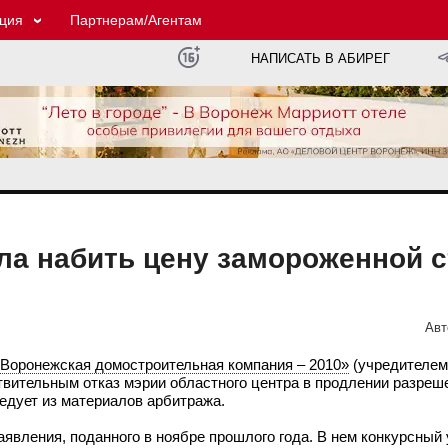
ция
Партнерам/Агентам
НАПИСАТЬ В АБИРЕГ
а набить цену замороженной с
Авт
оронежская домостроительная компания – 2010»
(учредителем
ствительным отказ мэрии областного центра в продлении разреш
ледует из материалов арбитража.
заявления, поданного в ноябре прошлого года. В нем конкурсны