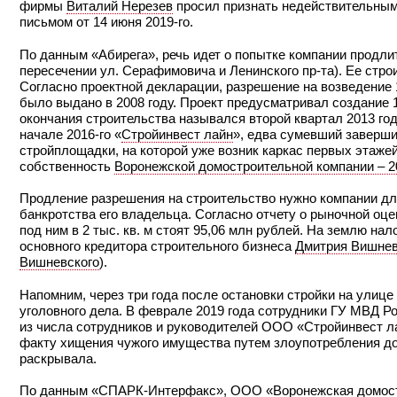
фирмы
Виталий Нерезев
просил признать недействительным 
письмом от 14 июня 2019-го.
По данным «Абирега», речь идет о попытке компании продли
пересечении ул. Серафимовича и Ленинского пр-та). Ее стр
Согласно проектной декларации, разрешение на возведение
было выдано в 2008 году. Проект предусматривал создание 11
окончания строительства назывался второй квартал 2013 года
начале 2016-го «
Стройинвест лайн
», едва сумевший заверши
стройплощадки, на которой уже возник каркас первых этаже
собственность
Воронежской домостроительной компании – 2
Продление разрешения на строительство нужно компании дл
банкротства его владельца. Согласно отчету о рыночной оце
под ним в 2 тыс. кв. м стоят 95,06 млн рублей. На землю н
основного кредитора строительного бизнеса
Дмитрия Вишнев
Вишневского
).
Напомним, через три года после остановки стройки на улиц
уголовного дела. В феврале 2019 года сотрудники ГУ МВД Р
из числа сотрудников и руководителей ООО «Стройинвест л
факту хищения чужого имущества путем злоупотребления до
раскрывала.
По данным «СПАРК-Интерфакс», ООО «Воронежская домостро