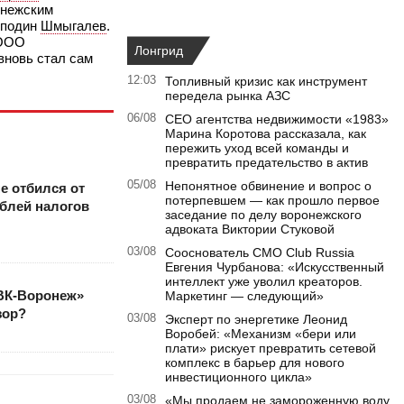
онежским
сподин
Шмыгалев
.
 ООО
Лонгрид
вновь стал сам
12:03
Топливный кризис как инструмент
передела рынка АЗС
06/08
CEO агентства недвижимости «1983»
Марина Коротова рассказала, как
пережить уход всей команды и
превратить предательство в актив
05/08
Непонятное обвинение и вопрос о
е отбился от
потерпевшем — как прошло первое
блей налогов
заседание по делу воронежского
адвоката Виктории Стуковой
03/08
Сооснователь CMO Club Russia
Евгения Чурбанова: «Искусственный
интеллект уже уволил креаторов.
РВК-Воронеж»
Маркетинг — следующий»
зор?
03/08
Эксперт по энергетике Леонид
Воробей: «Механизм «бери или
плати» рискует превратить сетевой
комплекс в барьер для нового
инвестиционного цикла»
03/08
«Мы продаем не замороженную воду,