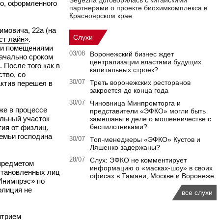
Segezha договорилась с китайскими
во, оформленного
партнерами о проекте биохимкомплекса в
Красноярском крае
имовича, 22а (на
Слухи
ст лайн»
.
ми помещениями
03/08
Воронежский бизнес ждет
начально сроком
централизации властями будущих
 После того как в
капитальных строек?
тво, со
30/07
Треть воронежских ресторанов
актив перешел в
закроется до конца года
30/07
Чиновница Минпромторга и
же в процессе
представители «ЭФКО» могли быть
ельный участок
замешаны в деле о мошенничестве с
беспилотниками?
тия от физлиц,
емьи господина
30/07
Топ-менеджеры «ЭФКО» Кустов и
Ляшенко задержаны?
28/07
Слух: ЭФКО не комментирует
 предметом
информацию о «масках-шоу» в своих
установленных лиц
офисах в Тамани, Москве и Воронеже
Инимпрэс» по
олиция не
все слухи
трием