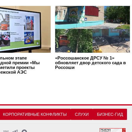
альном этапе
«Россошанское ДРСУ № 1»
дной премии «Мы
обновляет двор детского сада в
тметили проекты
Россоши
ежской АЭС
КОРПОРАТИВНЫЕ КОНФЛИКТЫ
СЛУХИ
БИЗНЕС-ГИД