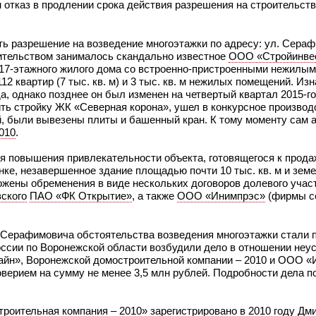
отказ в продлении срока действия разрешения на строительст
ть разрешение на возведение многоэтажки по адресу: ул. Сераф
оительством занималось скандально известное
ООО «Стройинве
 17-этажного жилого дома со встроенно-пристроенными нежилы
2 квартир (7 тыс. кв. м) и 3 тыс. кв. м нежилых помещений. Из
, однако позднее он был изменен на четвертый квартал 2015-го.
ть стройку ЖК «Северная корона», ушел в конкурсное производс
й, были вывезены плиты и башенный кран. К тому моменту сам 
010
.
я повышения привлекательности объекта, готовящегося к прода
нке, незавершенное здание площадью почти 10 тыс. кв. м и зем
аложены обременения в виде нескольких договоров долевого учас
ского
ПАО «ФК Открытие»
, а также
ООО «Инимпрэс»
(фирмы с
е Серафимовича обстоятельства возведения многоэтажки стали
оссии по Воронежской области возбудили дело в отношении не
айн», Воронежской домостроительной компании – 2010 и ООО «
верием на сумму не менее 3,5 млн рублей. Подробности дела п
ительная компания – 2010» зарегистрировано в 2010 году
Дми