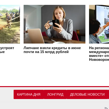
оустроят
Липчане взяли кредиты в июне
На регион
вые
почти на 15 млрд рублей
междунаро
вместе» о
Нововорон
КАРТИНА ДНЯ
ЛОНГРИД
ДЕЛОВЫЕ НОВОСТИ