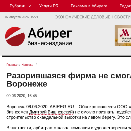
Рубрики
Услуги PR
Реклама в Абиреге
Редак
07 августа 2026,
15:21
ЭКОНОМИЧЕСКИЕ ДЕЛОВЫЕ НОВОСТИ
Главная
/
Контекст
/
Разорившаяся фирма не смогл
Воронеже
09.06.2020, 16:45
Воронеж. 09.06.2020. ABIREG.RU – Обанкротившееся
ООО «В
бизнесмен
Дмитрий Вишневский
) не смогло признать недей
строительство скандальной высотки на левом берегу. Это с
В частности, арбитраж отказал компании в удовлетворении 